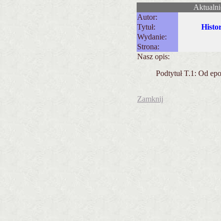
Aktualni
Autor:
Tytuł:
Histor
Wydanie:
Strona:
Nasz opis:
Podtytuł T.1: Od ep
Zamknij