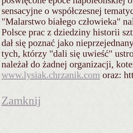
poświęcone epoce napoleońskiej o
sensacyjne o współczesnej tematy
"Malarstwo białego człowieka" na
Polsce prac z dziedziny historii s
dał się poznać jako nieprzejedna
tych, którzy "dali się uwieść" ust
należał do żadnej organizacji, kote
www.lysiak.chrzanik.com
oraz: ht
Zamknij