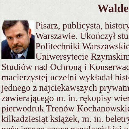
Walde
Pisarz, publicysta, histo
Warszawie. Ukończył stu
Politechniki Warszawskiej
Uniwersytecie Rzymski
Studiów nad Ochroną i Konserwa
macierzystej uczelni wykładał histo
jednego z najciekawszych prywatny
zawierającego m. in. rękopisy wie
pierwodruk Trenów Kochanowskie
kilkadziesiąt książek, m. in. bele