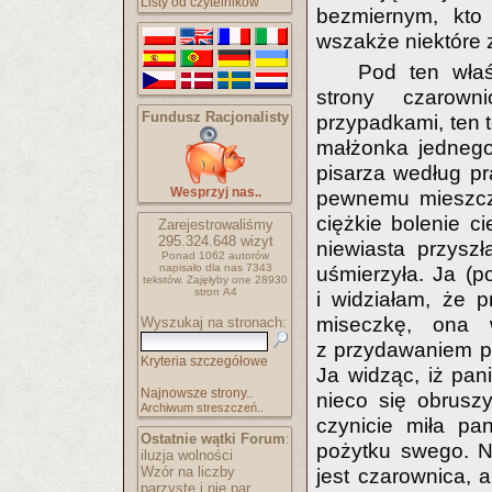
Listy od czytelników
bezmiernym, kto 
wszakże niektóre 
Pod ten właś
strony czarown
Fundusz Racjonalisty
przypadkami, ten t
małżonka jednego
pisarza według pr
Wesprzyj nas..
pewnemu mieszczan
ciężkie bolenie ci
Zarejestrowaliśmy
295.324.648
wizyt
niewiasta przysz
Ponad 1062 autorów
napisało
dla nas 7343
uśmierzyła. Ja (po
tekstów.
Zajęłyby one 28930
stron A4
i widziałam, że 
miseczkę, ona 
Wyszukaj na stronach:
z przydawaniem p
Kryteria szczegółowe
Ja widząc, iż pani
Najnowsze strony..
nieco się obrusz
Archiwum streszczeń..
czynicie miła pa
Ostatnie wątki Forum
:
pożytku swego. N
iluzja wolności
Wzór na liczby
jest czarownica, 
parzyste i nie par..