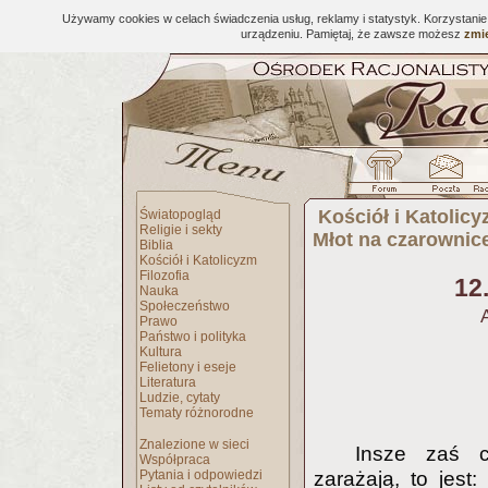
Używamy cookies w celach świadczenia usług, reklamy i statystyk. Korzystani
urządzeniu. Pamiętaj, że zawsze możesz
zmie
Kościół i Katolic
Światopogląd
Religie i sekty
Młot na czarownic
Biblia
Kościół i Katolicyzm
Filozofia
12
Nauka
Społeczeństwo
Prawo
Państwo i polityka
Kultura
Felietony i eseje
Literatura
Ludzie, cytaty
Tematy różnorodne
Znalezione w sieci
Insze zaś c
Współpraca
Pytania i odpowiedzi
zarażają, to jest