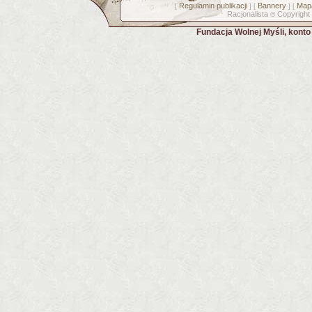
Regulamin publikacji
Bannery
Mapa
[
] [
] [
Racjonalista
Copyright
©
Fundacja Wolnej Myśli, kont