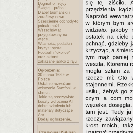
się tej ziściło
Dogmat o Trójcy
Świętej - próba l..
przędzienia kądz
Diabeł tasmański i
Naprzód wewnątrz 
zaraźliwy nowo..
Sześcienne odchody-to
w którym bym sro
jednak możl..
widziało, jakoby
Wszechświat
przygotowany na
ostatek na ciele 
więce..
pchnąć, gdzieby ją
Własność, podatki i
kryzys: syste..
krzycząc, a śmierc
Football i "okolice"
tym mąż paniej m
oraz aktorst..
zakazane jabłko z raju
weszła, Ktoremu r
mogła szłam za n
Ogłoszenia
:
30 marca 1689r w
rzecze mi: Oto 
Polsce
Ostatnio rozważam
stajennemi. Rzekł
wdrożenie Symfonii w
usiłuj, żebyś go 
chmu..
Jakie są rzeczywiste
czym ja com mogł
koszty wdrożenia AI
węzełka dosięgła.
dobre szkolenia lub
materiały dotyczące
tam jest. Tedy j
Arc..
rzeczy zawiązanyc
Dodaj ogłoszenie..
krost moich, tak
i patrzyć przedtym
Czy wojna USA/Iran