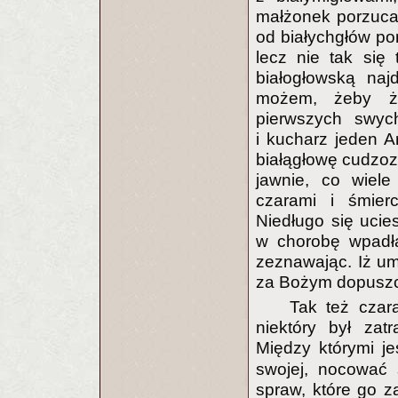
małżonek porzucal
od białychgłów po
lecz nie tak się
białogłowską naj
możem, żeby ż
pierwszych swyc
i kucharz jeden 
białągłowę cudzoz
jawnie, co wiele
czarami i śmier
Niedługo się uci
w chorobę wpadła
zeznawając. Iż u
za Bożym dopuszcz
Tak też czara
niektóry był zat
Między którymi j
swojej, nocować 
spraw, które go za