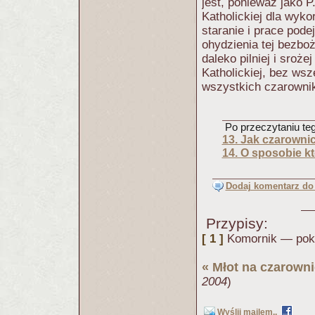
jest, ponieważ jako P
Katholickiej dla wyk
staranie i prace pod
ohydzienia tej bezboż
daleko pilniej i sro
Katholickiej, bez wsz
wszystkich czarownik
Po przeczytaniu tego
13. Jak czarownic
14. O sposobie k
Dodaj komentarz do 
Przypisy:
[ 1 ]
Komornik — poko
«
Młot na czarown
2004
)
Wyślij mailem..