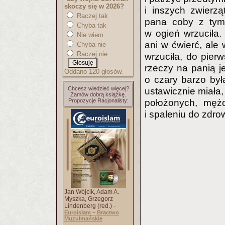
skoczy się w 2026?
i inszych zwierz
Raczej tak
pana coby z tym 
Chyba tak
w ogień wrzuciła.
Nie wiem
ani w ćwierć, ale
Chyba nie
Raczej nie
wrzuciła, do pier
rzeczy na panią j
Oddano 120 głosów.
o czary barzo był
Chcesz wiedzieć więcej?
ustawicznie miała,
Zamów dobrą książkę.
Propozycje Racjonalisty:
położonych, mężo
i spaleniu do zdro
Jan Wójcik, Adam A.
Myszka, Grzegorz
Lindenberg (red.) -
Euroislam – Bractwo
Muzułmańskie