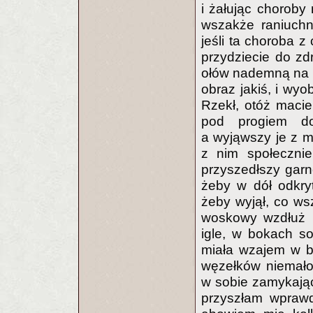
i żałując choroby
wszakże raniuchno
jeśli ta choroba z 
przydziecie do z
ołów nademną na ł
obraz jakiś, i wyo
Rzekł, otóż macie
pod progiem do
a wyjąwszy je z mi
z nim społeczni
przyszedłszy garn
żeby w dół odkryt
żeby wyjął, co ws
woskowy wzdłuż n
igle, w bokach sob
miała wzajem w b
węzełków niemało r
w sobie zamykają
przyszłam wprawd