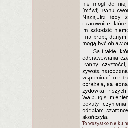
nie mógł do niej
(mówi) Panu swem
Nazajutrz tedy 
czarownice, które
im szkodzić niem
i na próbę danym, 
mogą być objawio
Są i takie, kt
odprawowania cza
Panny czystości,
żywota narodzeniu
wspominać nie tr
obrażają, są jedn
żydówka inszych 
Walburgis imienie
pokuty czynienia
oddałam szatanow
skończyła.
To wszystko nie ku h