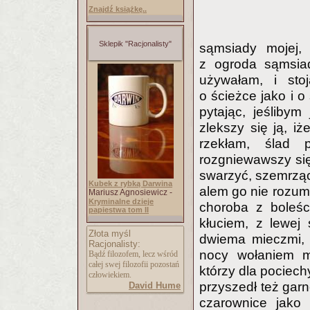
Znajdź książkę..
Sklepik "Racjonalisty"
sąmsiady mojej,
z ogroda sąmsia
używałam, i sto
o ścieżce jako i 
pytając, jeślibym
zlekszy się ją, iż
rzekłam, ślad 
rozgniewawszy się,
swarzyć, szemrząc 
Kubek z rybką Darwina
alem go nie rozum
Mariusz Agnosiewicz -
Kryminalne dzieje
choroba z boleśc
papiestwa tom II
kłuciem, z lewej 
Złota myśl
dwiema mieczmi, a
Racjonalisty:
nocy wołaniem m
Bądź filozofem, lecz wśród
całej swej filozofii pozostań
którzy dla pociechy
człowiekiem.
przyszedł też garn
David Hume
czarownice jako 