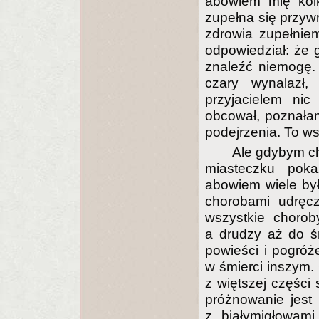
abowiem mię kolk
zupełna się przyw
zdrowia zupełnie
odpowiedział: że g
znaleźć niemogę.
czary wynalazł,
przyjacielem nic
obcował, poznała
podejrzenia. To w
Ale gdybym ch
miasteczku poka
abowiem wiele był
chorobami udręcz
wszystkie chorob
a drudzy aż do śm
powieści i pogróż
w śmierci inszym.
z więtszej części 
próżnowanie jest
z białymigłowami