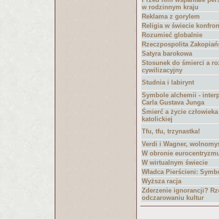
w rodzinnym kraju
Reklama z gorylem
Religia w świecie konfron
Rozumieć globalnie
Rzeczpospolita Zakopiań
Satyra barokowa
Stosunek do śmierci a r
cywilizacyjny
Studnia i labirynt
Symbole alchemii - inter
Carla Gustava Junga
Śmierć a życie człowieka
katolickiej
Tfu, tfu, trzynastka!
Verdi i Wagner, wolnomyś
W obronie eurocentryzm
W wirtualnym świecie
Władca Pierścieni: Symbo
Wyższa racja
Zderzenie ignorancji? Rz
odczarowaniu kultur