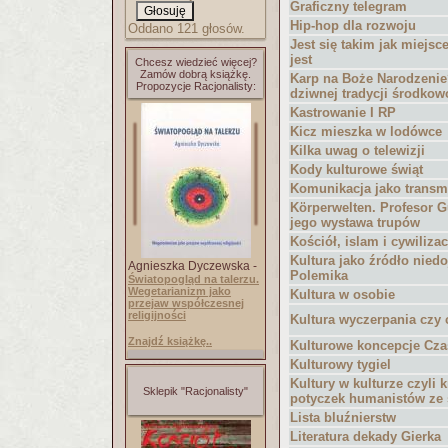
Graficzny telegram
Hip-hop dla rozwoju
Oddano 121 głosów.
Jest się takim jak miejsc
jest
Chcesz wiedzieć więcej?
Zamów dobrą książkę.
Karp na Boże Narodzenie
Propozycje Racjonalisty:
dziwnej tradycji środkow
Kastrowanie I RP
Kicz mieszka w lodówce
Kilka uwag o telewizji
Kody kulturowe świąt
Komunikacja jako transm
Körperwelten. Profesor G
jego wystawa trupów
Kościół, islam i cywiliza
Kultura jako źródło niedo
Agnieszka Dyczewska -
Polemika
Światopogląd na talerzu.
Wegetarianizm jako
Kultura w osobie
przejaw współczesnej
religijności
Kultura wyczerpania czy 
Znajdź książkę..
Kulturowe koncepcje Cz
Kulturowy tygiel
Kultury w kulturze czyli k
Sklepik "Racjonalisty"
potyczek humanistów ze
Lista bluźnierstw
Literatura dekady Gierka