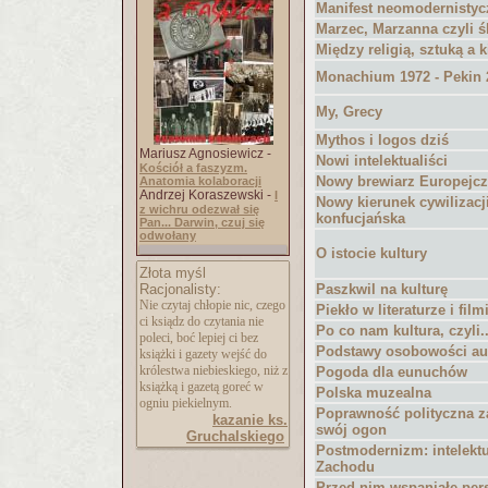
Manifest neomodernistyc
Marzec, Marzanna czyli ś
Między religią, sztuką a 
Monachium 1972 - Pekin 
My, Grecy
Mythos i logos dziś
Mariusz Agnosiewicz -
Nowi intelektualiści
Kościół a faszyzm.
Nowy brewiarz Europejc
Anatomia kolaboracji
Andrzej Koraszewski -
I
Nowy kierunek cywilizacji
z wichru odezwał się
konfucjańska
Pan... Darwin, czuj się
odwołany
O istocie kultury
Złota myśl
Racjonalisty:
Paszkwil na kulturę
Nie czytaj chłopie nic, czego
Piekło w literaturze i film
ci ksiądz do czytania nie
Po co nam kultura, czyli
poleci, boć lepiej ci bez
Podstawy osobowości aut
książki i gazety wejść do
królestwa niebieskiego, niż z
Pogoda dla eunuchów
książką i gazetą goreć w
Polska muzealna
ogniu piekielnym.
Poprawność polityczna z
kazanie ks.
swój ogon
Gruchalskiego
Postmodernizm: intelekt
Zachodu
Przed nim wspaniałe pers