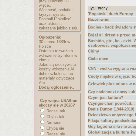
przygotowany na
więce..
Tytuł strony
Własność, podatki i
'Pogański' duch Europy
kryzys: syste..
Football i "okolice"
Bezziewnie
oraz aktorst..
Bodies - bądź świadom s
zakazane jabłko z raju
Bojaźń i drżenie przed 
Ogłoszenia
:
Bushido, giri, ko - dziś. 
30 marca 1689r w
osobowość współczesne
Polsce
Ostatnio rozważam
Chiny
wdrożenie Symfonii w
Ciało obce
chmu..
Jakie są rzeczywiste
CNN - wielka wygrana wi
koszty wdrożenia AI
dobre szkolenia lub
Cnoty męskie w ujęciu 
materiały dotyczące
Arc..
Człowiek plus minus w n
Dodaj ogłoszenie..
Czy nadchodzi nowy kult
Czym jest kultura?
Czy wojna USA/Iran
Czyngis-chan powrócił...
skoczy się w 2026?
Denis Dutton (1944-2010)
Raczej tak
Dziedzictwo antycznego 
Chyba tak
Fikcja kultury postsekula
Nie wiem
Gdy łagodna siła nie zda
Chyba nie
Globalizacja a kultura ś
Raczej nie