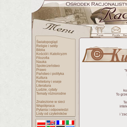
Światopogląd
Religie i sekty
Biblia
Kościół i Katolicyzm
Filozofia
Nauka
Społeczeństwo
Prawo
"
Państwo i polityka
Kultura
Felietony i eseje
Literatura
Ludzie, cytaty
ku
Tematy różnorodne
To grz
Znalezione w sieci
Te
Współpraca
inte
Pytania i odpowiedzi
Listy od czytelników
i 'z