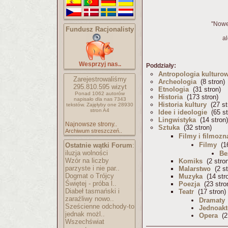
"Nowe
Fundusz Racjonalisty
al
Wesprzyj nas..
Poddziały:
Antropologia kulturo
Zarejestrowaliśmy
Archeologia
(8 stron)
295.810.595
wizyt
Etnologia
(31 stron)
Ponad 1062 autorów
Historia
(173 stron)
napisało
dla nas 7343
Historia kultury
(27 st
tekstów.
Zajęłyby one 28930
stron A4
Idee i ideologie
(65 st
Lingwistyka
(14 stron)
Najnowsze strony..
Sztuka
(32 stron)
Archiwum streszczeń..
Filmy i filmoz
Filmy
(16
Ostatnie wątki Forum
:
iluzja wolności
Be
Wzór na liczby
Komiks
(2 stro
parzyste i nie par..
Malarstwo
(2 st
Dogmat o Trójcy
Muzyka
(14 str
Świętej - próba l..
Poezja
(23 stro
Diabeł tasmański i
Teatr
(17 stron)
zaraźliwy nowo..
Dramaty
Sześcienne odchody-to
Jednoakt
jednak możl..
Opera
(2 
Wszechświat