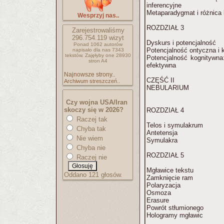
inferencyjne
Metaparadygmat i różnica k
Wesprzyj nas..
ROZDZIAŁ 3
Zarejestrowaliśmy
296.754.119
wizyt
Dyskurs i potencjalność
Ponad 1062 autorów
Potencjalność ontyczna i 
napisało
dla nas 7343
tekstów.
Zajęłyby one 28930
Potencjalność kognitywna
stron A4
efektywna
Najnowsze strony..
CZĘŚĆ II
Archiwum streszczeń..
NEBULARIUM
Czy wojna USA/Iran
skoczy się w 2026?
ROZDZIAŁ 4
Raczej tak
Telos i symulakrum
Chyba tak
Antetensja
Nie wiem
Symulakra
Chyba nie
ROZDZIAŁ 5
Raczej nie
Mgławice tekstu
Oddano 121 głosów.
Zamknięcie ram
Polaryzacja
Osmoza
Erasure
Powrót stłumionego
Hologramy mgławic