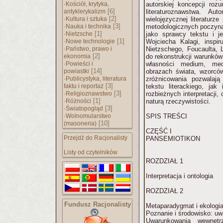
·
Kościół, krytyka,
autorskiej koncepcji rozu
[6]
antyklerykalizm
literaturoznawstwa. Aut
·
[2]
Kultura i sztuka
wielojęzycznej literaturze
·
[3]
Nauka i technika
metodologicznych poczynań
·
[1]
Nietzsche
jako sprawcy tekstu i je
·
[1]
Nowe technologie
Wojciecha Kalagi, inspiru
·
Państwo, prawo i
Nietzschego, Foucaulta, 
[2]
ekonomia
do rekonstrukcji warunków
·
Powieści i
własności medium, mec
[14]
powiastki
obrazach świata, wzorców 
·
Publicystyka, literatura
zróżnicowania pozwalają
[3]
faktu i reportaż
tekstu literackiego, ja
·
[3]
Religioznawstwo
rozbieżnych interpretacji
·
[1]
Różności
naturą rzeczywistości.
·
[3]
Światopogląd
·
Wolnomularstwo
SPIS TREŚCI
[10]
(masoneria)
CZĘŚĆ I
Przejdź do Racjonalisty
PANSEMIOTIKON
Listy od czytelników
ROZDZIAŁ 1
Interpretacja i ontologia
ROZDZIAŁ 2
Fundusz Racjonalisty
Metaparadygmat i ekologi
Poznanie i środowisko: u
Uwarunkowania wewnętrz