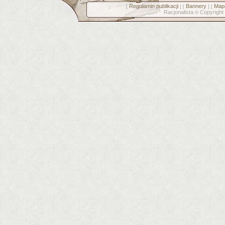
Regulamin publikacji
Bannery
Mapa
[
] [
] [
Racjonalista
Copyright
©