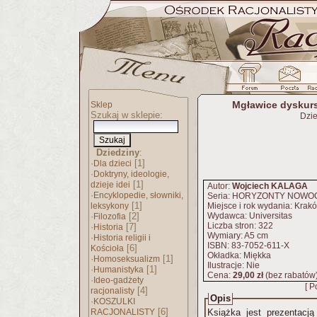
Mgławice dyskursu
Sklep
Szukaj w sklepie:
Dzie
Dziedziny
:
·
[1]
Dla dzieci
·
Doktryny, ideologie,
[1]
dzieje idei
Autor:
Wojciech KALAGA
·
Encyklopedie, słowniki,
Seria: HORYZONTY NOWO
[1]
leksykony
Miejsce i rok wydania: Krak
·
[2]
Wydawca: Universitas
Filozofia
Liczba stron: 322
·
[7]
Historia
Wymiary: A5 cm
·
Historia religii i
ISBN: 83-7052-611-X
[6]
Kościoła
Okładka: Miękka
·
[1]
Homoseksualizm
Ilustracje: Nie
·
[1]
Humanistyka
Cena:
29,00 zł
(bez rabatów
·
Ideo-gadżety
[ P
[4]
racjonalisty
Opis
·
KOSZULKI
[6]
RACJONALISTY
Książka jest prezentacją