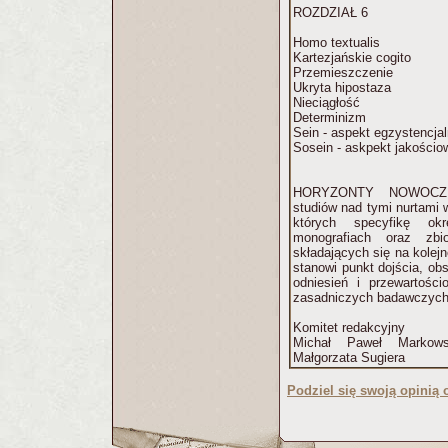
ROZDZIAŁ 6
Homo textualis
Kartezjańskie cogito
Przemieszczenie
Ukryta hipostaza
Nieciągłość
Determinizm
Sein - aspekt egzystencja
Sosein - askpekt jakościo
HORYZONTY NOWOCZES
studiów nad tymi nurtami w li
których specyfikę ok
monografiach oraz zbi
składających się na kolej
stanowi punkt dojścia, ob
odniesień i przewartośc
zasadniczych badawczych
Komitet redakcyjny
Michał Paweł Markows
Małgorzata Sugiera
Podziel się swoją opinią o