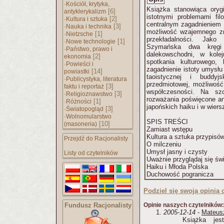
·
Kościół, krytyka,
Książka stanowiąca oryg
[6]
antyklerykalizm
istotnymi problemami fil
·
[2]
Kultura i sztuka
centralnym zagadnieniem 
·
[3]
Nauka i technika
możliwość wzajemnego zro
·
[1]
Nietzsche
przekładalności. Jak
·
[1]
Nowe technologie
Szymańska dwa kręgi 
·
Państwo, prawo i
dalekowschodni, w kolej
[2]
ekonomia
spotkania kulturowego, 
·
Powieści i
zagadnienie istoty umysłu
[14]
powiastki
taoistycznej i buddyj
·
Publicystyka, literatura
przedmiotowej, możliwoś
[3]
faktu i reportaż
współczesności. Na szc
·
[3]
Religioznawstwo
rozważania poświęcone an
·
[1]
Różności
japońskich haiku i w wiers
·
[3]
Światopogląd
·
Wolnomularstwo
SPIS TREŚCI
[10]
(masoneria)
Zamiast wstępu
Kultura a sztuka przypisó
Przejdź do Racjonalisty
O milczeniu
Umysł jasny i czysty
Listy od czytelników
Uważnie przyglądaj się św
Haiku i Młoda Polska
Duchowość pogranicza
Podziel się swoją opinią o
Fundusz Racjonalisty
Opinie naszych czytelników:
2005-12-14
-
Mateus
Książka jes