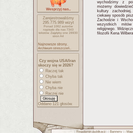
wychodzimy z pols
możemy dowiedzieć
Wesprzyj nas..
kultury zachodnie
ciekawy sposób pisze
Zarejestrowaliśmy
Zachodzie i Wscho
295.775.989
wizyt
wszystkich mitów 
Ponad 1062 autorów
religijnego. Wdzięc
napisało
dla nas 7343
filozofii Kena Wilber
tekstów.
Zajęłyby one 28930
stron A4
Najnowsze strony..
Archiwum streszczeń..
Czy wojna USA/Iran
skoczy się w 2026?
Raczej tak
Chyba tak
Nie wiem
Chyba nie
Raczej nie
Oddano 121 głosów.
Regulamin publikacji
Bannery
Mapa
[
] [
] [