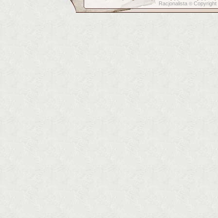
Racjonalista
Copyright
©