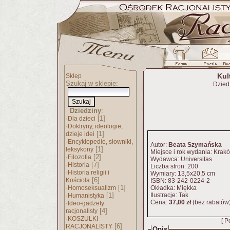
Kul
Sklep
Szukaj w sklepie:
Dzied
Dziedziny
:
·
[1]
Dla dzieci
·
Doktryny, ideologie,
[1]
dzieje idei
·
Encyklopedie, słowniki,
Autor:
Beata Szymańska
[1]
leksykony
Miejsce i rok wydania: Krak
·
[2]
Filozofia
Wydawca: Universitas
·
[7]
Historia
Liczba stron: 200
·
Historia religii i
Wymiary: 13,5x20,5 cm
[6]
Kościoła
ISBN: 83-242-0224-2
·
[1]
Homoseksualizm
Okładka: Miękka
·
[1]
Ilustracje: Tak
Humanistyka
Cena:
37,00 zł
(bez rabatów
·
Ideo-gadżety
[4]
racjonalisty
·
KOSZULKI
[ P
[6]
RACJONALISTY
Opis