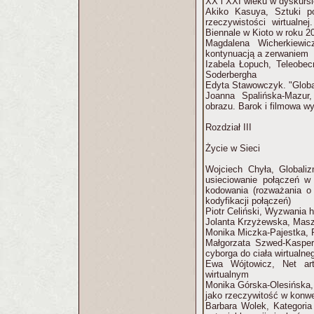
XX i XXI wieku w dyskursi
Akiko Kasuya, Sztuki p
rzeczywistości wirtualn
Biennale w Kioto w roku 2
Magdalena Wicherkiewi
kontynuacją a zerwaniem
Izabela Łopuch, Teleobec
Soderbergha
Edyta Stawowczyk. "Global
Joanna Spalińska-Mazur,
obrazu. Barok i filmowa w
Rozdział III
Życie w Sieci
Wojciech Chyła, Globaliz
usieciowanie połączeń w 
kodowania (rozważania o
kodyfikacji połączeń)
Piotr Celiński, Wyzwania h
Jolanta Krzyżewska, Masz
Monika Miczka-Pajestka, P
Małgorzata Szwed-Kaspere
cyborga do ciała wirtualne
Ewa Wójtowicz, Net ar
wirtualnym
Monika Górska-Olesińska, 
jako rzeczywitość w konwe
Barbara Wolek, Kategoria 