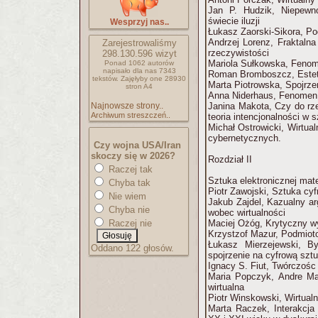
Jan P. Hudzik, Niepew
świecie iluzji
Wesprzyj nas..
Łukasz Zaorski-Sikora, Po
Andrzej Lorenz, Fraktalna
Zarejestrowaliśmy
rzeczywistości
298.130.596
wizyt
Mariola Sułkowska, Fenom
Ponad 1062 autorów
napisało
dla nas 7343
Roman Bromboszcz, Estet
tekstów.
Zajęłyby one 28930
Marta Piotrowska, Spojrzen
stron A4
Anna Niderhaus, Fenomen 
Najnowsze strony..
Janina Makota, Czy do rze
Archiwum streszczeń..
teoria intencjonalności w 
Michał Ostrowicki, Wirtual
cybernetycznych.
Czy wojna USA/Iran
skoczy się w 2026?
Rozdział II
Raczej tak
Sztuka elektronicznej mate
Chyba tak
Piotr Zawojski, Sztuka cyf
Nie wiem
Jakub Zajdel, Kazualny a
Chyba nie
wobec wirtualności
Raczej nie
Maciej Ożóg, Krytyczny wy
Krzystzof Mazur, Podmioto
Łukasz Mierzejewski, By
Oddano 122 głosów.
spojrzenie na cyfrową szt
Ignacy S. Fiut, Twórczośc 
Maria Popczyk, Andre Malr
wirtualna
Piotr Winskowski, Wirtualn
Marta Raczek, Interakcja