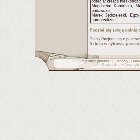
potecjał kreacji nieskończ
Magdalena Kamińska, Mo
badawcze
Marek Jędrzejeski, Egzys
samorealizacji
Podziel się swoją opinią o
Teksty Racjonalisty o pokrew
Sztuka w cyfrowej przestr
Regulamin publikacji
Bannery
Mapa
[
] [
] [
Racjonalista
Copyright
©