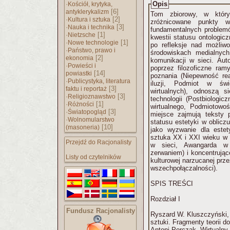
·
Opis
Kościół, krytyka,
[6]
antyklerykalizm
Tom zbiorowy, w który
·
[2]
Kultura i sztuka
zróżnicowane punkty w
·
[3]
Nauka i technika
fundamentalnych problemó
·
[1]
Nietzsche
kwestii statusu ontologicz
·
[1]
Nowe technologie
po refleksje nad możliw
·
Państwo, prawo i
środowiskach medialnych
[2]
ekonomia
komunikacji w sieci. Auto
·
Powieści i
poprzez filozoficzne ra
[14]
powiastki
poznania (Niepewność re
·
Publicystyka, literatura
iluzji, Podmiot w świ
[3]
faktu i reportaż
wirtualnych), odnoszą s
·
[3]
Religioznawstwo
technologii (Postbiologic
·
[1]
Różności
wirtualnego, Podmiotowość
·
[3]
Światopogląd
miejsce zajmują teksty 
·
Wolnomularstwo
statusu estetyki w oblicz
[10]
(masoneria)
jako wyzwanie dla estet
sztuka XX i XXI wieku w d
Przejdź do Racjonalisty
w sieci, Awangarda w 
zerwaniem) i koncentrując
Listy od czytelników
kulturowej narzucanej prz
wszechpołączalności).
SPIS TREŚCI
Rozdział I
Fundusz Racjonalisty
Ryszard W. Kluszczyński, 
sztuki. Fragmenty teorii d
Antoni Porczak, Wirtualny