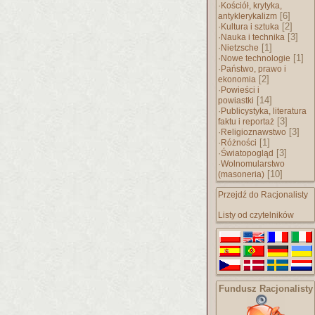
·
Kościół, krytyka,
[6]
antyklerykalizm
·
[2]
Kultura i sztuka
·
[3]
Nauka i technika
·
[1]
Nietzsche
·
[1]
Nowe technologie
·
Państwo, prawo i
[2]
ekonomia
·
Powieści i
[14]
powiastki
·
Publicystyka, literatura
[3]
faktu i reportaż
·
[3]
Religioznawstwo
·
[1]
Różności
·
[3]
Światopogląd
·
Wolnomularstwo
[10]
(masoneria)
Przejdź do Racjonalisty
Listy od czytelników
Fundusz Racjonalisty