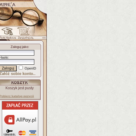
Zaloguj jako
:
Hasło
:
OpenID
Załóż sobie konto..
Koszyk jest pusty
Pobierz katalog pozycji