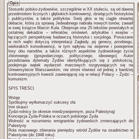
Opis
Stosunki polsko-żydowskie, szczególnie w XX stuleciu, są od dawna
przedmiotem licznych i głębokich kontrowersji, dzielących historyków
i publicystów, a także polityków. Swój głos w tej ciągle otwartej
debacie, która za sprawą Jedwabnego nabrała nowych tonów, zawarł
w swej książce Marcin Kula. Obejmuje ona 25 tekstów powstałych w
ostatniej dekadzie – referatów, omówień, artykułów i esejów –
łączących perspektywę badawczą historyka i socjologa. Poruszane
w nich wątki dotyczą interpretacji Zagłady, jej genezy, przebiegu,
wielorakich konsekwencji, w tym wpływu na wojenne i powojenne
losy obu narodów, a także różnych aspektów żydowskiego życia
zbiorowego (gospodarczego, politycznego, ideowego). Autor
przedstawia dylematy Żydów identyfikujących się z polskością,
podejmuje wątek wydarzeń marcowych rozgrywających się na
Uniwersytecie Warszawskim, nie stroni również od jednej z bardziej
kontrowersyjnych kwestii zawierającej się w relacji Polacy – Żydzi –
komunizm.
SPIS TREŚCI
Wstęp
Spróbujmy wytłumaczyć sukcesy zła
Inni skauci
Żydzi-rolnicy (w okresie miedzywojennym, poza Palestyną)
Koncepcja Żyda-Polaka w oczach polskiego Żyda
Wolność w rozumieniu emigrantów żydowskich zmierzających do
Palestyny
Rola masowego zbierania pieniędzy wśród Żydów na osadnictwo w
Palestynie (do 1948 roku)