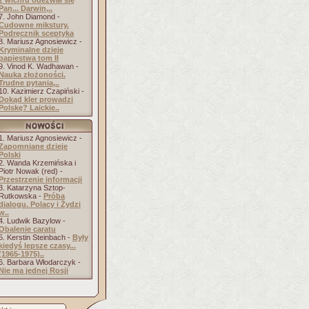
z wichru odezwał się
Pan... Darwin,..
7. John Diamond -
Cudowne mikstury.
Podręcznik sceptyka
8. Mariusz Agnosiewicz -
Kryminalne dzieje
papiestwa tom II
9. Vinod K. Wadhawan -
Nauka złożoności.
Trudne pytania,..
10. Kazimierz Czapiński -
Dokąd kler prowadzi
Polskę? Laickie..
1. Mariusz Agnosiewicz -
Zapomniane dzieje
Polski
2. Wanda Krzemińska i
Piotr Nowak (red) -
Przestrzenie informacji
3. Katarzyna Sztop-
Rutkowska -
Próba
dialogu. Polacy i Żydzi
w..
4. Ludwik Bazylow -
Obalenie caratu
5. Kerstin Steinbach -
Były
kiedyś lepsze czasy...
(1965-1975)..
6. Barbara Włodarczyk -
Nie ma jednej Rosji