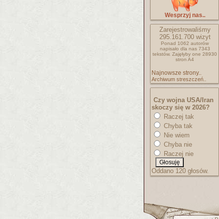
Wesprzyj nas..
Zarejestrowaliśmy
295.161.700
wizyt
Ponad 1062 autorów
napisało
dla nas 7343
tekstów.
Zajęłyby one 28930
stron A4
Najnowsze strony..
Archiwum streszczeń..
Czy wojna USA/Iran
skoczy się w 2026?
Raczej tak
Chyba tak
Nie wiem
Chyba nie
Raczej nie
Oddano 120 głosów.