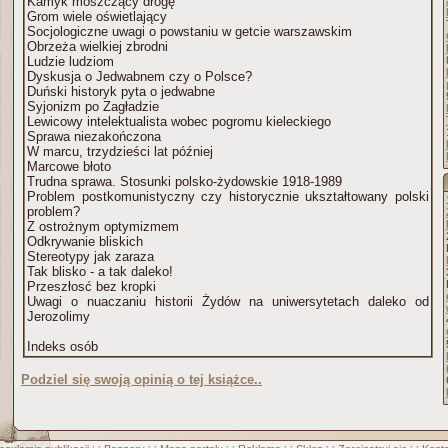
Kamyk moszczący drogę
Grom wiele oświetlający
Socjologiczne uwagi o powstaniu w getcie warszawskim
Obrzeża wielkiej zbrodni
Ludzie ludziom
Dyskusja o Jedwabnem czy o Polsce?
Duński historyk pyta o jedwabne
Syjonizm po Zagładzie
Lewicowy intelektualista wobec pogromu kieleckiego
Sprawa niezakończona
W marcu, trzydzieści lat później
Marcowe błoto
Trudna sprawa. Stosunki polsko-żydowskie 1918-1989
Problem postkomunistyczny czy historycznie ukształtowany polski
problem?
Z ostrożnym optymizmem
Odkrywanie bliskich
Stereotypy jak zaraza
Tak blisko - a tak daleko!
Przeszłosć bez kropki
Uwagi o nuaczaniu historii Żydów na uniwersytetach daleko od
Jerozolimy
Indeks osób
Podziel się swoją opinią o tej książce..