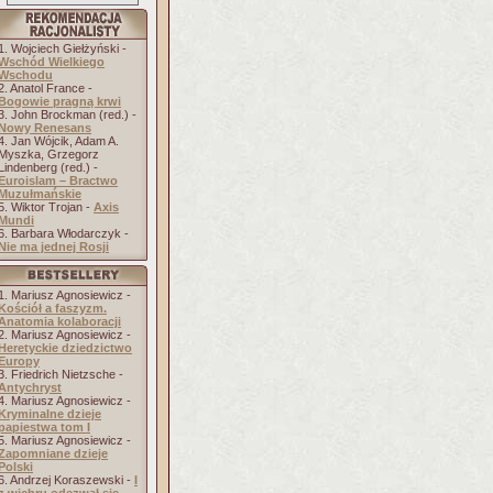
1. Wojciech Giełżyński -
Wschód Wielkiego
Wschodu
2. Anatol France -
Bogowie pragną krwi
3. John Brockman (red.) -
Nowy Renesans
4. Jan Wójcik, Adam A.
Myszka, Grzegorz
Lindenberg (red.) -
Euroislam – Bractwo
Muzułmańskie
5. Wiktor Trojan -
Axis
Mundi
6. Barbara Włodarczyk -
Nie ma jednej Rosji
1. Mariusz Agnosiewicz -
Kościół a faszyzm.
Anatomia kolaboracji
2. Mariusz Agnosiewicz -
Heretyckie dziedzictwo
Europy
3. Friedrich Nietzsche -
Antychryst
4. Mariusz Agnosiewicz -
Kryminalne dzieje
papiestwa tom I
5. Mariusz Agnosiewicz -
Zapomniane dzieje
Polski
6. Andrzej Koraszewski -
I