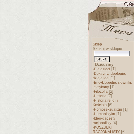
Sklep
Szukaj w sklepie:
Dziedziny
:
·
[1]
Dla dzieci
·
Doktryny, ideologie,
[1]
dzieje idei
·
Encyklopedie, słowniki,
[1]
leksykony
·
[2]
Filozofia
·
[7]
Historia
·
Historia religii i
[6]
Kościoła
·
[1]
Homoseksualizm
·
[1]
Humanistyka
·
Ideo-gadżety
[4]
racjonalisty
·
KOSZULKI
[6]
RACJONALISTY