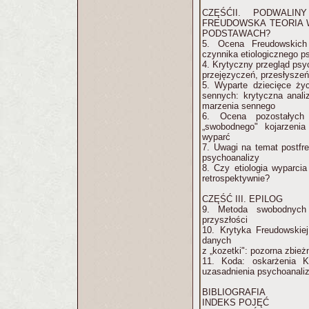
CZĘŚĆII. PODWALI
FREUDOWSKA TEORIA 
PODSTAWACH?
5. Ocena Freudowskich
czynnika etiologicznego p
4. Krytyczny przegląd psy
przejęzyczeń, przesłyszeń
5. Wyparte dziecięce ży
sennych: krytyczna anal
marzenia sennego
6. Ocena pozostałych
„swobodnego" kojarzenia
wyparć
7. Uwagi na temat postfr
psychoanalizy
8. Czy etiologia wyparc
retrospektywnie?
CZĘŚĆ III. EPILOG
9. Metoda swobodnych
przyszłości
10. Krytyka Freudowskie
danych
z „kozetki": pozorna zbież
11. Koda: oskarżenia K
uzasadnienia psychoanali
BIBLIOGRAFIA
INDEKS POJĘĆ