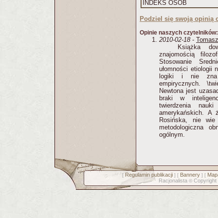
INDEKS OSÓB
Podziel się swoją opinią o
Opinie naszych czytelników:
2010-02-18
-
Tomasz
Książka do
znajomością filozo
Stosowanie Sredn
ułomności etiologii 
logiki i nie zn
empirycznych. \tw
Newtona jest uzasadn
braki w intelige
twierdzenia nau
amerykańskich. A ż
Rosińska, nie wie c
metodologiczna ob
ogólnym.
Regulamin publikacji
Bannery
Mapa
[
] [
] [
Racjonalista
Copyright
©