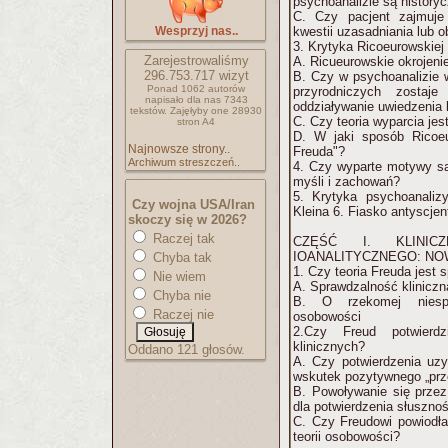
psychoanalizie są history
C. Czy pacjent zajmuje
Wesprzyj nas..
kwestii uzasadniania lub 
3. Krytyka Ricoeurowskiej 
Zarejestrowaliśmy
A. Ricueurowskie okrojenie
296.753.717
wizyt
B. Czy w psychoanalizie 
Ponad 1062 autorów
przyrodniczych zostaj
napisało
dla nas 7343
oddziaływanie uwiedzenia 
tekstów.
Zajęłyby one 28930
C. Czy teoria wyparcia je
stron A4
D. W jaki sposób Ricoeu
Najnowsze strony..
Freuda"?
Archiwum streszczeń..
4. Czy wyparte motywy są
myśli i zachowań?
5. Krytyka psychoanaliz
Czy wojna USA/Iran
Kleina 6. Fiasko antyscjen
skoczy się w 2026?
Raczej tak
CZĘŚĆ I. KLINIC
IOANALITYCZNEGO: NO
Chyba tak
1. Czy teoria Freuda jest
Nie wiem
A. Sprawdzalność kliniczn
Chyba nie
B. O rzekomej niespra
Raczej nie
osobowości
2.Czy Freud potwierd
klinicznych?
Oddano 121 głosów.
A. Czy potwierdzenia uz
wskutek pozytywnego „prze
B. Powoływanie się przez
dla potwierdzenia słusznoś
C. Czy Freudowi powiodła
teorii osobowości?