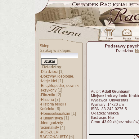
Podstawy psycho
Sklep
Szukaj w sklepie:
N
Dziedzina:
Dziedziny
:
·
[1]
Dla dzieci
·
Doktryny, ideologie,
[1]
dzieje idei
·
Encyklopedie, słowniki,
[1]
leksykony
Autor:
Adolf Grünbaum
·
[2]
Filozofia
Miejsce i rok wydania: Krak
·
[7]
Historia
Wydawca: Universitas
·
Historia religii i
Wymiary: 14x20 cm
[6]
Kościoła
ISBN: 83-242-0276-5
·
[1]
Okładka: Miękka
Homoseksualizm
Ilustracje: Nie
·
[1]
Humanistyka
Cena:
42,00 zł
(bez rabatów
·
Ideo-gadżety
[4]
racjonalisty
·
KOSZULKI
[6]
RACJONALISTY
[ P