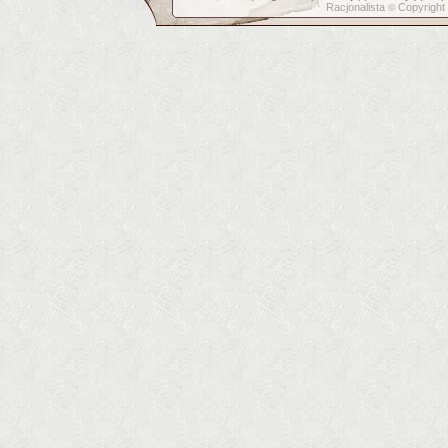
Racjonalista
Copyright
©