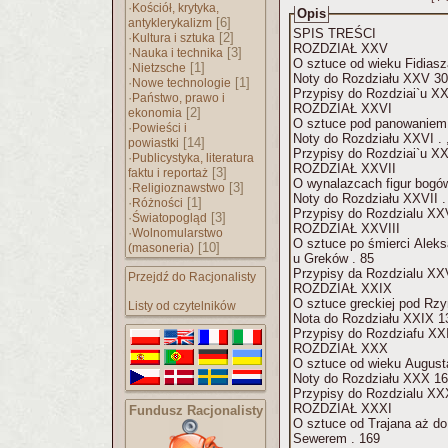
·
Kościół, krytyka,
Opis
[6]
antyklerykalizm
SPIS TREŚCI
·
[2]
Kultura i sztuka
ROZDZIAŁ XXV
·
[3]
Nauka i technika
·
[1]
Nietzsche
Noty do Rozdziału XXV 30
·
[1]
Nowe technologie
·
Państwo, prawo i
ROZDZIAŁ XXVI
[2]
ekonomia
·
Powieści i
Noty do R
[14]
powiastki
·
Publicystyka, literatura
ROZDZIAŁ XXVII
[3]
faktu i reportaż
·
[3]
Religioznawstwo
Noty do
·
[1]
Różności
·
[3]
Światopogląd
ROZDZIAŁ XXVIII
·
Wolnomularstwo
O sztuce po śmierci Alek
[10]
(masoneria)
u Greków . 85
Przejdź do Racjonalisty
ROZDZIAŁ XXIX
Listy od czytelników
Nota do Rozd
ROZDZIAŁ XXX
Noty do Rozdział
ROZDZIAŁ XXXI
Fundusz Racjonalisty
O sztuce od Trajana aż d
Sewerem . 169