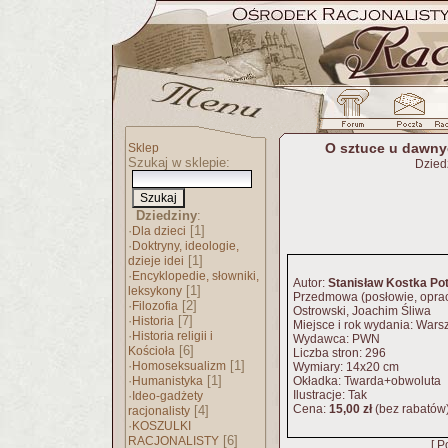
O sztuce u dawnyc
Sklep
Szukaj w sklepie:
Dzied
Dziedziny
:
·
[1]
Dla dzieci
·
Doktryny, ideologie,
[1]
dzieje idei
·
Encyklopedie, słowniki,
Autor:
Stanisław Kostka Po
[1]
leksykony
Przedmowa (posłowie, oprac
·
[2]
Filozofia
Ostrowski, Joachim Śliwa
·
[7]
Historia
Miejsce i rok wydania: War
·
Historia religii i
Wydawca: PWN
[6]
Kościoła
Liczba stron: 296
·
[1]
Homoseksualizm
Wymiary: 14x20 cm
·
[1]
Humanistyka
Okładka: Twarda+obwoluta
·
Ilustracje: Tak
Ideo-gadżety
Cena:
15,00 zł
(bez rabatów
[4]
racjonalisty
·
KOSZULKI
[6]
RACJONALISTY
[ P