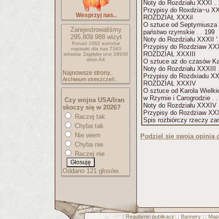
Noty do R
Wesprzyj nas..
ROZDZIAŁ XXXiI
O sztuce od Septymiusza 
Zarejestrowaliśmy
państwo rzymskie . . 199
295.809.988
wizyt
Noty 
Ponad 1062 autorów
napisało
dla nas 7343
ROZDZIAŁ XXXIII
tekstów.
Zajęłyby one 28930
stron A4
Najnowsze strony..
Archiwum streszczeń..
ROZDZIAŁ XXXIV
O sztuce od Karola Wielki
w Rzym
Czy wojna USA/Iran
N
skoczy się w 2026?
Raczej tak
Chyba tak
Nie wiem
Podziel się swoją opinią o
Chyba nie
Raczej nie
Oddano 121 głosów.
Regulamin publikacji
Bannery
Mapa
[
] [
] [