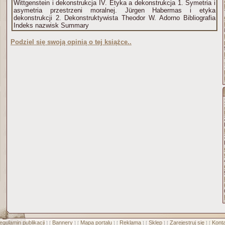
Wittgenstein i dekonstrukcja IV. Etyka a dekonstrukcja 1. Symetria i
asymetria przestrzeni moralnej. Jürgen Habermas i etyka
dekonstrukcji 2. Dekonstruktywista Theodor W. Adorno Bibliografia
Indeks nazwisk Summary
Podziel się swoją opinią o tej książce..
egulamin publikacji
Bannery
Mapa portalu
Reklama
Sklep
Zarejestruj się
Konta
] [
] [
] [
] [
] [
] [