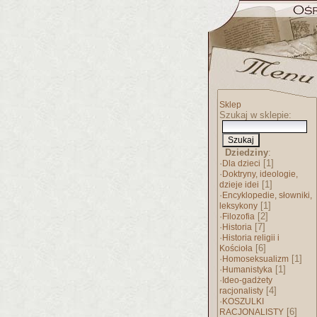
Sklep
Szukaj w sklepie:
Dziedziny
:
·
[1]
Dla dzieci
·
Doktryny, ideologie,
[1]
dzieje idei
·
Encyklopedie, słowniki,
[1]
leksykony
·
[2]
Filozofia
·
[7]
Historia
·
Historia religii i
[6]
Kościoła
·
[1]
Homoseksualizm
·
[1]
Humanistyka
·
Ideo-gadżety
[4]
racjonalisty
·
KOSZULKI
[6]
RACJONALISTY