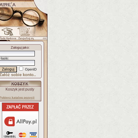
Zaloguj jako
:
Hasło
:
OpenID
Załóż sobie konto..
Koszyk jest pusty
Pobierz katalog pozycji