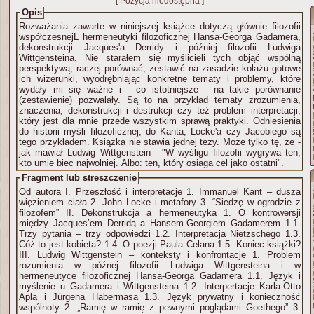
[ Pozycja niedostępna ]
Opis
Rozważania zawarte w niniejszej książce dotyczą głównie filozofii
współczesnejL hermeneutyki filozoficznej Hansa-Georga Gadamera,
dekonstrukcji Jacques'a Derridy i później filozofii Ludwiga
Wittgensteina. Nie starałem się myślicieli tych objąć wspólną
perspektywą, raczej porównać, zestawić na zasadzie kolażu gotowe
ich wizerunki, wyodrębniając konkretne tematy i problemy, które
wydały mi się ważne i - co istotniejsze - na takie porównanie
(zestawienie) pozwalały. Są to na przykład tematy zrozumienia,
znaczenia, dekonstrukcji i destrukcji czy też problem interpretacji,
który jest dla mnie przede wszystkim sprawą praktyki. Odniesienia
do historii myśli filozoficznej, do Kanta, Locke'a czy Jacobiego są
tego przykładem. Książka nie stawia jednej tezy. Może tylko tę, że -
jak mawiał Ludwig Wittgenstein - "W wyśligu filozofii wygrywa ten,
kto umie biec najwolniej. Albo: ten, który osiaga cel jako ostatni".
Fragment lub streszczenie
Od autora I. Przeszłość i interpretacje 1. Immanuel Kant – dusza
więzieniem ciała 2. John Locke i metafory 3. “Siedzę w ogrodzie z
filozofem” II. Dekonstrukcja a hermeneutyka 1. O kontrowersji
między Jacques’em Derridą a Hansem-Georgiem Gadamerem 1.1.
Trzy pytania – trzy odpowiedzi 1.2. Interpretacja Nietzschego 1.3.
Cóż to jest kobieta? 1.4. O poezji Paula Celana 1.5. Koniec książki?
III. Ludwig Wittgenstein – konteksty i konfrontacje 1. Problem
rozumienia w późnej filozofii Ludwiga Wittgensteina i w
hermeneutyce filozoficznej Hansa-Georga Gadamera 1.1. Język i
myślenie u Gadamera i Wittgensteina 1.2. Interpertacje Karla-Otto
Apla i Jürgena Habermasa 1.3. Język prywatny i konieczność
wspólnoty 2. „Ramię w ramię z pewnymi poglądami Goethego” 3.