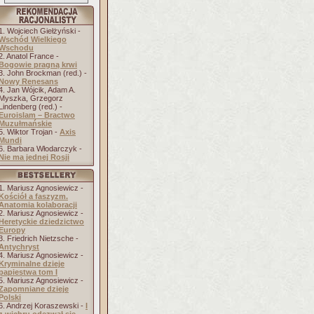
1. Wojciech Giełżyński -
Wschód Wielkiego
Wschodu
2. Anatol France -
Bogowie pragną krwi
3. John Brockman (red.) -
Nowy Renesans
4. Jan Wójcik, Adam A.
Myszka, Grzegorz
Lindenberg (red.) -
Euroislam – Bractwo
Muzułmańskie
5. Wiktor Trojan -
Axis
Mundi
6. Barbara Włodarczyk -
Nie ma jednej Rosji
1. Mariusz Agnosiewicz -
Kościół a faszyzm.
Anatomia kolaboracji
2. Mariusz Agnosiewicz -
Heretyckie dziedzictwo
Europy
3. Friedrich Nietzsche -
Antychryst
4. Mariusz Agnosiewicz -
Kryminalne dzieje
papiestwa tom I
5. Mariusz Agnosiewicz -
Zapomniane dzieje
Polski
6. Andrzej Koraszewski -
I