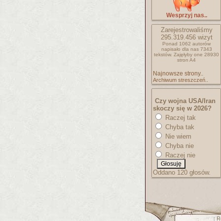
Wesprzyj nas..
Zarejestrowaliśmy
295.319.456
wizyt
Ponad 1062 autorów
napisało
dla nas 7343
tekstów.
Zajęłyby one 28930
stron A4
Najnowsze strony..
Archiwum streszczeń..
Czy wojna USA/Iran
skoczy się w 2026?
Raczej tak
Chyba tak
Nie wiem
Chyba nie
Raczej nie
Oddano 120 głosów.
R
[