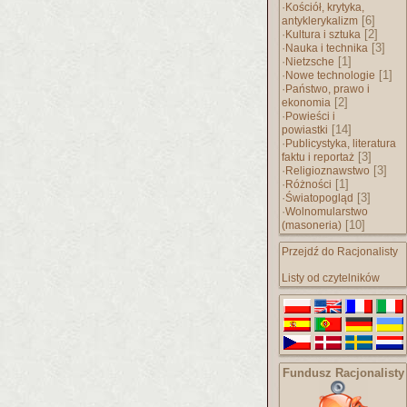
·
Kościół, krytyka,
[6]
antyklerykalizm
·
[2]
Kultura i sztuka
·
[3]
Nauka i technika
·
[1]
Nietzsche
·
[1]
Nowe technologie
·
Państwo, prawo i
[2]
ekonomia
·
Powieści i
[14]
powiastki
·
Publicystyka, literatura
[3]
faktu i reportaż
·
[3]
Religioznawstwo
·
[1]
Różności
·
[3]
Światopogląd
·
Wolnomularstwo
[10]
(masoneria)
Przejdź do Racjonalisty
Listy od czytelników
Fundusz Racjonalisty