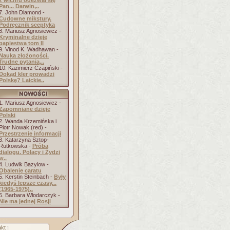
z wichru odezwał się
Pan... Darwin,..
7. John Diamond -
Cudowne mikstury.
Podręcznik sceptyka
8. Mariusz Agnosiewicz -
Kryminalne dzieje
papiestwa tom II
9. Vinod K. Wadhawan -
Nauka złożoności.
Trudne pytania,..
10. Kazimierz Czapiński -
Dokąd kler prowadzi
Polskę? Laickie..
1. Mariusz Agnosiewicz -
Zapomniane dzieje
Polski
2. Wanda Krzemińska i
Piotr Nowak (red) -
Przestrzenie informacji
3. Katarzyna Sztop-
Rutkowska -
Próba
dialogu. Polacy i Żydzi
w..
4. Ludwik Bazylow -
Obalenie caratu
5. Kerstin Steinbach -
Były
kiedyś lepsze czasy...
(1965-1975)..
6. Barbara Włodarczyk -
Nie ma jednej Rosji
kt
]