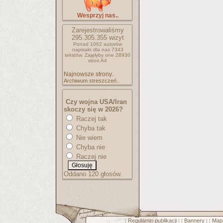
Wesprzyj nas..
Zarejestrowaliśmy
295.305.355
wizyt
Ponad 1062 autorów
napisało
dla nas 7343
tekstów.
Zajęłyby one 28930
stron A4
Najnowsze strony..
Archiwum streszczeń..
Czy wojna USA/Iran
skoczy się w 2026?
Raczej tak
Chyba tak
Nie wiem
Chyba nie
Raczej nie
Oddano 120 głosów.
Regulamin publikacji
Bannery
Mapa
[
] [
] [