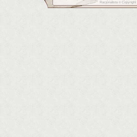
Racjonalista
Copyright
©