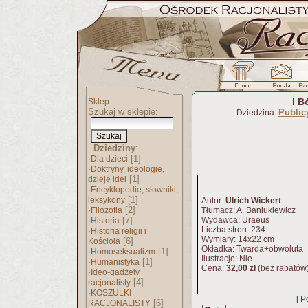
I B
Sklep
Szukaj w sklepie:
Publicy
Dziedzina:
Dziedziny
:
·
[1]
Dla dzieci
·
Doktryny, ideologie,
[1]
dzieje idei
·
Encyklopedie, słowniki,
[1]
leksykony
Autor:
Ulrich Wickert
·
[2]
Filozofia
Tłumacz: A. Baniukiewicz
·
[7]
Wydawca: Uraeus
Historia
Liczba stron: 234
·
Historia religii i
Wymiary: 14x22 cm
[6]
Kościoła
Okładka: Twarda+obwoluta
·
[1]
Homoseksualizm
Ilustracje: Nie
·
[1]
Humanistyka
Cena:
32,00 zł
(bez rabatów
·
Ideo-gadżety
[4]
racjonalisty
·
KOSZULKI
[ P
[6]
RACJONALISTY