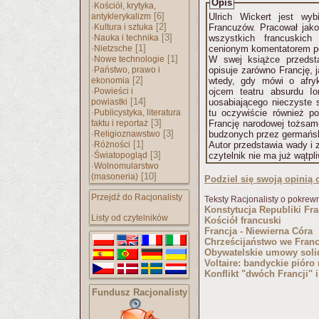
Opis
·
Kościół, krytyka,
[6]
antyklerykalizm
Ulrich Wickert jest wy
·
[2]
Kultura i sztuka
Francuzów. Pracował jako
·
[3]
Nauka i technika
wszystkich francuskich
·
[1]
Nietzsche
cenionym komentatorem pol
·
[1]
Nowe technologie
W swej książce przedsta
·
Państwo, prawo i
opisuje zarówno Francję, j
[2]
ekonomia
wtedy, gdy mówi o afry
·
Powieści i
ojcem teatru absurdu I
[14]
powiastki
uosabiającego nieczyste s
·
Publicystyka, literatura
tu oczywiście również po
[3]
faktu i reportaż
Francję narodowej tożsam
·
[3]
Religioznawstwo
budzonych przez germańsk
·
[1]
Różności
Autor przedstawia wady i 
·
[3]
Światopogląd
czytelnik nie ma już wątpl
·
Wolnomularstwo
[10]
(masoneria)
Podziel się swoją opinią o
Przejdź do Racjonalisty
Teksty Racjonalisty o pokrew
Konstytucja Republiki Fra
Listy od czytelników
Kościół francuski
Francja - Niewierna Córa
Chrześcijaństwo we Franc
Obywatelskie umowy solid
Voltaire: bandyckie pióro
Konflikt "dwóch Francji" 
Fundusz Racjonalisty