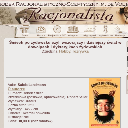
Śmiech po żydowsku czyli wczorajszy i dzisiejszy świat w
dowcipach i dykteryjkach żydowskich
Hobby, rozrywka
Dziedzina:
Autor:
Salcia Landmann
O autorze
Tłumacz: Robert Stiller
Przedmowa (posłowie, opracowanie): Robert Stiller
Wydawca: Uraeus
Liczba stron: 352
Wymiary: 14x22 cm
Okładka: Twarda+obwoluta
Ilustracje: Nie
Cena:
38,00 zł
(bez rabatów)