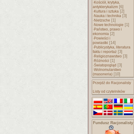
·
Kościół, krytyka,
[6]
antyklerykalizm
·
[2]
Kultura i sztuka
·
[3]
Nauka i technika
·
[1]
Nietzsche
·
[1]
Nowe technologie
·
Państwo, prawo i
[2]
ekonomia
·
Powieści i
[14]
powiastki
·
Publicystyka, literatura
[3]
faktu i reportaż
·
[3]
Religioznawstwo
·
[1]
Różności
·
[3]
Światopogląd
·
Wolnomularstwo
[10]
(masoneria)
Przejdź do Racjonalisty
Listy od czytelników
Fundusz Racjonalisty