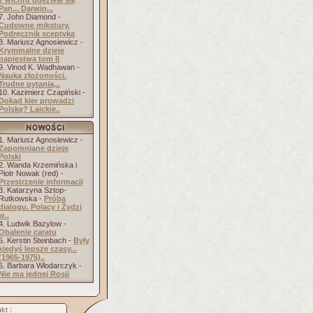
z wichru odezwał się
Pan... Darwin,..
7. John Diamond -
Cudowne mikstury.
Podręcznik sceptyka
8. Mariusz Agnosiewicz -
Kryminalne dzieje
papiestwa tom II
9. Vinod K. Wadhawan -
Nauka złożoności.
Trudne pytania,..
10. Kazimierz Czapiński -
Dokąd kler prowadzi
Polskę? Laickie..
1. Mariusz Agnosiewicz -
Zapomniane dzieje
Polski
2. Wanda Krzemińska i
Piotr Nowak (red) -
Przestrzenie informacji
3. Katarzyna Sztop-
Rutkowska -
Próba
dialogu. Polacy i Żydzi
w..
4. Ludwik Bazylow -
Obalenie caratu
5. Kerstin Steinbach -
Były
kiedyś lepsze czasy...
(1965-1975)..
6. Barbara Włodarczyk -
Nie ma jednej Rosji
kt
]