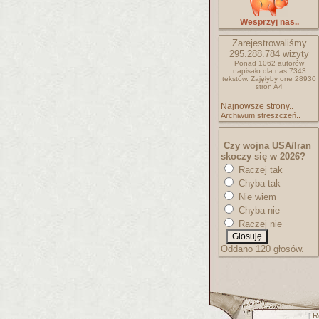
Wesprzyj nas..
Zarejestrowaliśmy
295.288.784
wizyty
Ponad 1062 autorów
napisało
dla nas 7343
tekstów.
Zajęłyby one 28930
stron A4
Najnowsze strony..
Archiwum streszczeń..
Czy wojna USA/Iran
skoczy się w 2026?
Raczej tak
Chyba tak
Nie wiem
Chyba nie
Raczej nie
Oddano 120 głosów.
R
[