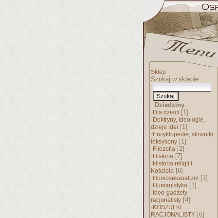
Sklep
Szukaj w sklepie:
Dziedziny
:
·
[1]
Dla dzieci
·
Doktryny, ideologie,
[1]
dzieje idei
·
Encyklopedie, słowniki,
[1]
leksykony
·
[2]
Filozofia
·
[7]
Historia
·
Historia religii i
[6]
Kościoła
·
[1]
Homoseksualizm
·
[1]
Humanistyka
·
Ideo-gadżety
[4]
racjonalisty
·
KOSZULKI
[6]
RACJONALISTY