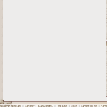
egulamin publikacji
Bannery
Mapa portalu
Reklama
Sklep
Zarejestruj się
Konta
] [
] [
] [
] [
] [
] [