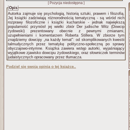
[ Pozycja niedostępna ]
Opis
Autorka zajmuje się psychologią, historią sztuki, prawem i filozofią.
Jej książki zadziwiają różnorodnością tematyczną - są wśród nich
rozprawy filozoficzne i książki kucharskie - jednak największą
popularność przyniósł jej wielki zbiór Der judische Witz (Dowcip
żydowski) prezentowany obecnie z pewnymi zmianami,
uzupełnieniami i komentarzem Roberta Stillera. W zbiorze tym
znajdziemy dowcipy „na każdy temat": od skomplikowanych kwestii
talmudycznych przez tematykę polityczno-społeczną po sprawy
obyczajowo-intymne. Książka zawiera wstęp autorki, wyjaśniający
wyjątkowe zjawisko dowcipu żydowskiego, oraz słowniczek terminów
judaistycznych opracowany przez tłumacza.
Podziel się swoją opinią o tej książce..