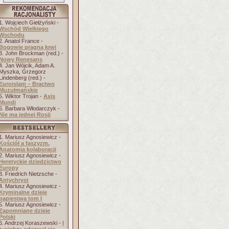
1. Wojciech Giełżyński -
Wschód Wielkiego
Wschodu
2. Anatol France -
Bogowie pragną krwi
3. John Brockman (red.) -
Nowy Renesans
4. Jan Wójcik, Adam A.
Myszka, Grzegorz
Lindenberg (red.) -
Euroislam – Bractwo
Muzułmańskie
5. Wiktor Trojan -
Axis
Mundi
6. Barbara Włodarczyk -
Nie ma jednej Rosji
1. Mariusz Agnosiewicz -
Kościół a faszyzm.
Anatomia kolaboracji
2. Mariusz Agnosiewicz -
Heretyckie dziedzictwo
Europy
3. Friedrich Nietzsche -
Antychryst
4. Mariusz Agnosiewicz -
Kryminalne dzieje
papiestwa tom I
5. Mariusz Agnosiewicz -
Zapomniane dzieje
Polski
6. Andrzej Koraszewski -
I