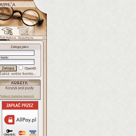
Zaloguj jako
:
Hasło
:
OpenID
Załóż sobie konto..
Koszyk jest pusty
Pobierz katalog pozycji