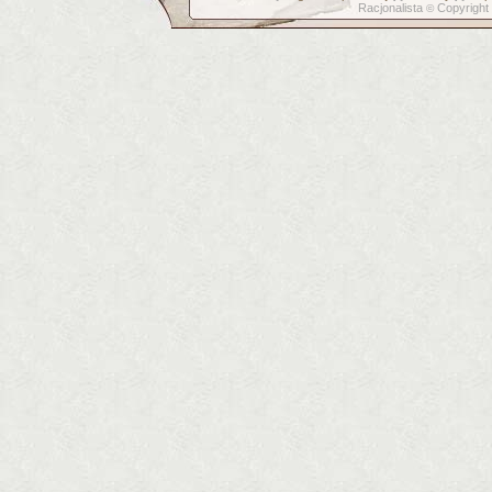
Racjonalista
Copyright
©