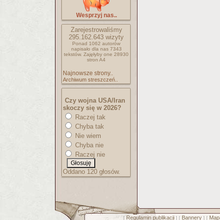
Wesprzyj nas..
Zarejestrowaliśmy
295.162.643
wizyty
Ponad 1062 autorów
napisało
dla nas 7343
tekstów.
Zajęłyby one 28930
stron A4
Najnowsze strony..
Archiwum streszczeń..
Czy wojna USA/Iran
skoczy się w 2026?
Raczej tak
Chyba tak
Nie wiem
Chyba nie
Raczej nie
Oddano 120 głosów.
Regulamin publikacji
Bannery
Mapa
[
] [
] [