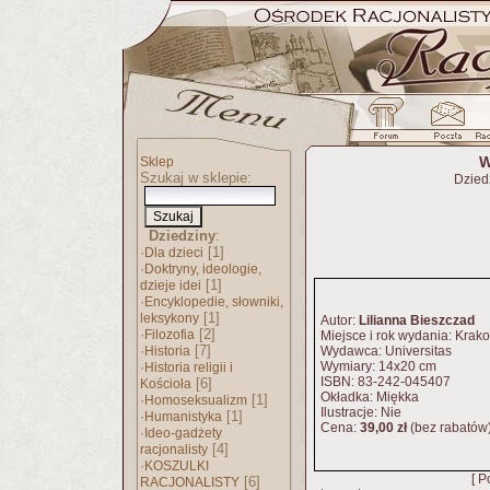
W
Sklep
Szukaj w sklepie:
Dzied
Dziedziny
:
·
[1]
Dla dzieci
·
Doktryny, ideologie,
[1]
dzieje idei
·
Encyklopedie, słowniki,
[1]
leksykony
Autor:
Lilianna Bieszczad
·
[2]
Filozofia
Miejsce i rok wydania: Krak
·
[7]
Historia
Wydawca: Universitas
·
Wymiary: 14x20 cm
Historia religii i
ISBN: 83-242-045407
[6]
Kościoła
Okładka: Miękka
·
[1]
Homoseksualizm
Ilustracje: Nie
·
[1]
Humanistyka
Cena:
39,00 zł
(bez rabatów
·
Ideo-gadżety
[4]
racjonalisty
·
KOSZULKI
[ P
[6]
RACJONALISTY