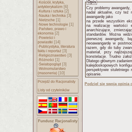
Opis
·
Kościół, krytyka,
[6]
antyklerykalizm
Czy problemy awangardy, 
·
[2]
Kultura i sztuka
nadal aktualne, czy też 
·
[3]
Nauka i technika
awangardę jako
·
[1]
Nietzsche
na przede wszystkim eks
·
[1]
Nowe technologie
na realizację wartości
·
Państwo, prawo i
anarchizujące, zmierzają
[2]
ekonomia
standardów. Można widz
·
Powieści i
pierwszej awangardy, bą
[14]
powiastki
neoawangardę w postmod
·
Publicystyka, literatura
razem, gdy do tuby zwan
[3]
faktu i reportaż
materiał, przy najlżejsz
·
[3]
Religioznawstwo
konstelacje. Trudno założ
·
[1]
Różności
Dlatego głównym zadaniem 
·
[3]
Światopogląd
kalejdoskopowych konfigu
·
Wolnomularstwo
perspektywie stuletniego 
[10]
(masoneria)
opisanie.
Przejdź do Racjonalisty
Podziel się swoją opinią o
Listy od czytelników
Fundusz Racjonalisty