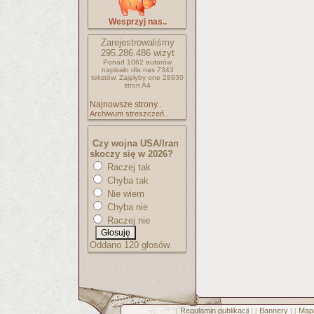
Wesprzyj nas..
Zarejestrowaliśmy
295.286.486
wizyt
Ponad 1062 autorów
napisało
dla nas 7343
tekstów.
Zajęłyby one 28930
stron A4
Najnowsze strony..
Archiwum streszczeń..
Czy wojna USA/Iran
skoczy się w 2026?
Raczej tak
Chyba tak
Nie wiem
Chyba nie
Raczej nie
Oddano 120 głosów.
Regulamin publikacji
Bannery
Mapa
[
] [
] [