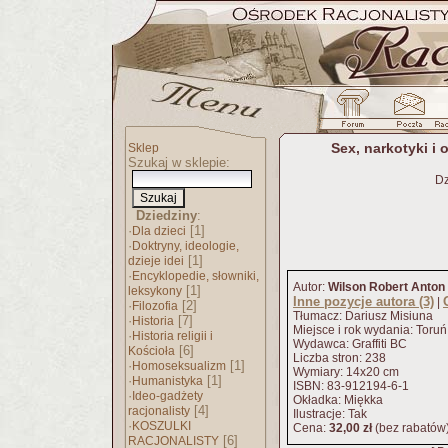
Sex, narkotyki i
Sklep
Szukaj w sklepie:
Dz
Dziedziny
:
·
[1]
Dla dzieci
·
Doktryny, ideologie,
[1]
dzieje idei
·
Encyklopedie, słowniki,
Autor:
Wilson Robert Anton
[1]
leksykony
Inne pozycje autora (3)
|
·
[2]
Filozofia
Tłumacz: Dariusz Misiuna
·
[7]
Historia
Miejsce i rok wydania: Toru
·
Historia religii i
Wydawca: Graffiti BC
[6]
Kościoła
Liczba stron: 238
·
[1]
Homoseksualizm
Wymiary: 14x20 cm
·
[1]
Humanistyka
ISBN: 83-912194-6-1
·
Ideo-gadżety
Okładka: Miękka
[4]
racjonalisty
Ilustracje: Tak
·
KOSZULKI
Cena:
32,00 zł
(bez rabatów
[6]
RACJONALISTY