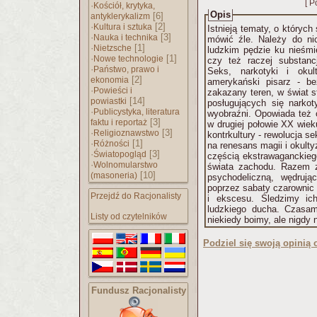
[ P
·
Kościół, krytyka,
Opis
[6]
antyklerykalizm
·
[2]
Kultura i sztuka
Istnieją tematy, o których
·
[3]
Nauka i technika
mówić źle. Należy do ni
·
[1]
Nietzsche
ludzkim pędzie ku nieśmie
·
[1]
Nowe technologie
czy też raczej substan
·
Państwo, prawo i
Seks, narkotyki i oku
[2]
ekonomia
amerykański pisarz - b
·
Powieści i
zakazany teren, w świat 
[14]
powiastki
posługujących się narkot
·
Publicystyka, literatura
wyobraźni. Opowiada też 
[3]
faktu i reportaż
w drugiej połowie XX wiek
·
[3]
Religioznawstwo
kontrkultury - rewolucja s
·
[1]
Różności
na renesans magii i okulty
·
[3]
Światopogląd
częścią ekstrawaganckieg
·
Wolnomularstwo
świata zachodu. Razem 
[10]
(masoneria)
psychodeliczną, wędrują
poprzez sabaty czarownic
Przejdź do Racjonalisty
i ekscesu. Śledzimy ic
ludzkiego ducha. Czasam
Listy od czytelników
niekiedy boimy, ale nigdy 
Podziel się swoją opinią o
Fundusz Racjonalisty