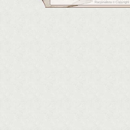
Racjonalista
Copyright
©