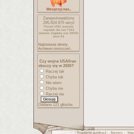
Wesprzyj nas..
Zarejestrowaliśmy
295.824.975
wizyt
Ponad 1062 autorów
napisało
dla nas 7343
tekstów.
Zajęłyby one 28930
stron A4
Najnowsze strony..
Archiwum streszczeń..
Czy wojna USA/Iran
skoczy się w 2026?
Raczej tak
Chyba tak
Nie wiem
Chyba nie
Raczej nie
Oddano 121 głosów.
Regulamin publikacji
Bannery
Mapa
[
] [
] [