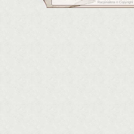
Racjonalista
Copyright
©