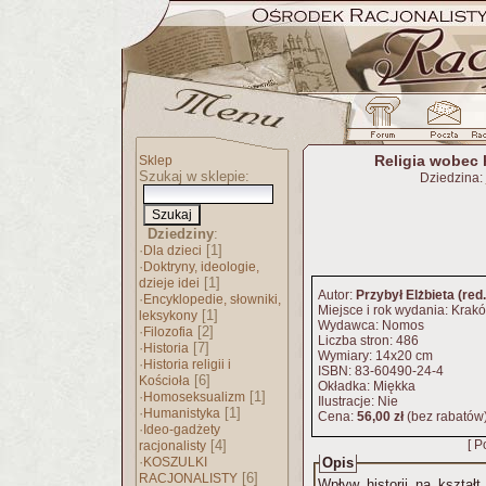
Religia wobec h
Sklep
Szukaj w sklepie:
Dziedzina:
Dziedziny
:
·
[1]
Dla dzieci
·
Doktryny, ideologie,
[1]
dzieje idei
Autor:
Przybył Elżbieta (red.
·
Encyklopedie, słowniki,
Miejsce i rok wydania: Krak
[1]
leksykony
Wydawca: Nomos
·
[2]
Filozofia
Liczba stron: 486
·
[7]
Historia
Wymiary: 14x20 cm
·
Historia religii i
ISBN: 83-60490-24-4
[6]
Kościoła
Okładka: Miękka
·
[1]
Homoseksualizm
Ilustracje: Nie
·
[1]
Humanistyka
Cena:
56,00 zł
(bez rabatów
·
Ideo-gadżety
[4]
[ P
racjonalisty
·
KOSZULKI
Opis
[6]
RACJONALISTY
Wpływ historii na kształt re