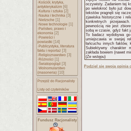
·
Kościół, krytyka,
oczywisty. Zadaniem tej ks
[6]
antyklerykalizm
po wielokroć było już do
·
[2]
Kultura i sztuka
tekstów pragnęli się racz
·
[3]
Nauka i technika
zjawiska historyczne i re
·
[1]
Nietzsche
konkretnych przejawac
·
[1]
Nowe technologie
pewnością nie jest zbio
·
Państwo, prawo i
sobą w czasie, gdyż fakt j
[2]
ekonomia
To badacz wydobywa go 
·
Powieści i
umiejscawia w swojej re
[14]
powiastki
łańcuchu innych faktów, 
·
Publicystyka, literatura
Subiektywny charakter 
[3]
faktu i reportaż
zakłada bowiem (nawet mim
·
[3]
Religioznawstwo
(Ze wstępu)
·
[1]
Różności
·
[3]
Światopogląd
Podziel się swoją opinią o
·
Wolnomularstwo
[10]
(masoneria)
Przejdź do Racjonalisty
Listy od czytelników
Fundusz Racjonalisty