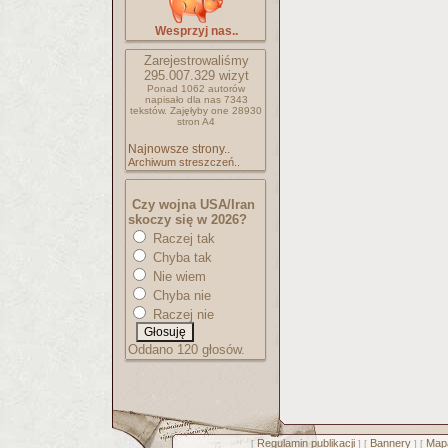
Wesprzyj nas..
Zarejestrowaliśmy
295.007.329
wizyt
Ponad 1062 autorów
napisało
dla nas 7343
tekstów.
Zajęłyby one 28930
stron A4
Najnowsze strony..
Archiwum streszczeń..
Czy wojna USA/Iran
skoczy się w 2026?
Raczej tak
Chyba tak
Nie wiem
Chyba nie
Raczej nie
Oddano 120 głosów.
Regulamin publikacji
Bannery
Mapa
[
] [
] [