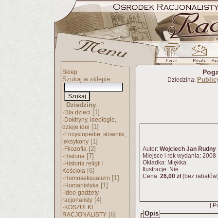
Poga
Sklep
Szukaj w sklepie:
Publicy
Dziedzina:
Dziedziny
:
·
[1]
Dla dzieci
·
Doktryny, ideologie,
[1]
dzieje idei
·
Encyklopedie, słowniki,
[1]
leksykony
·
[2]
Filozofia
Autor:
Wojciech Jan Rudny
·
[7]
Miejsce i rok wydania: 2008
Historia
Okładka: Miękka
·
Historia religii i
Ilustracje: Nie
[6]
Kościoła
Cena:
26,00 zł
(bez rabatów
·
[1]
Homoseksualizm
·
[1]
Humanistyka
·
Ideo-gadżety
[4]
racjonalisty
[ P
·
KOSZULKI
Opis
[6]
RACJONALISTY