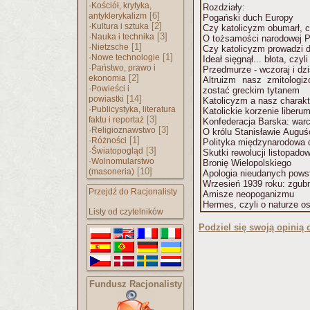
·
Kościół, krytyka,
Rozdziały:
[6]
antyklerykalizm
Pogański duch Europy
·
[2]
Kultura i sztuka
Czy katolicyzm obumarł, 
·
[3]
Nauka i technika
O tożsamości narodowej P
·
[1]
Nietzsche
Czy katolicyzm prowadzi 
·
[1]
Nowe technologie
Ideał sięgnął... błota, czy
·
Państwo, prawo i
Przedmurze - wczoraj i dz
[2]
ekonomia
Altruizm nasz zmitologi
·
Powieści i
zostać greckim tytanem
[14]
powiastki
Katolicyzm a nasz charak
·
Publicystyka, literatura
Katolickie korzenie liberu
[3]
faktu i reportaż
Konfederacja Barska: warc
·
[3]
Religioznawstwo
O królu Stanisławie Auguśc
·
[1]
Różności
Polityka międzynarodowa 
·
[3]
Światopogląd
Skutki rewolucji listopadow
·
Wolnomularstwo
Bronię Wielopolskiego
[10]
(masoneria)
Apologia nieudanych pows
Wrzesień 1939 roku: zgubn
Przejdź do Racjonalisty
Amisze neopoganizmu
Hermes, czyli o naturze o
Listy od czytelników
Podziel się swoją opinią o
Fundusz Racjonalisty