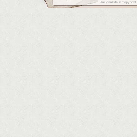
Racjonalista
Copyright
©