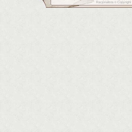
Racjonalista
Copyright
©