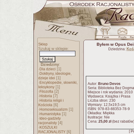
Byłem w Opus Dei
Sklep
Szukaj w sklepie:
Kośc
Dziedzina:
Dziedziny
:
·
[1]
Dla dzieci
·
Doktryny, ideologie,
[1]
dzieje idei
·
Encyklopedie, słowniki,
Autor:
Bruno Devos
[1]
leksykony
Seria: Biblioteka Bez Dogma
·
[2]
Filozofia
Miejsce i rok wydania: 2010
·
[7]
Historia
Wydawca: Książka i Prasa
·
Historia religii i
Liczba stron: 230
[6]
Wymiary: 12,5x19,5 cm
Kościoła
ISBN: 978-83-88353-78-9
·
[1]
Homoseksualizm
Okładka: Miękka
·
[1]
Humanistyka
Ilustracje: Nie
·
Ideo-gadżety
Cena:
25,00 zł
(bez rabatów
[4]
racjonalisty
·
KOSZULKI
[ P
[6]
RACJONALISTY