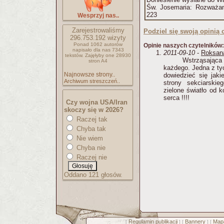
Św. Josemaria: Rozważan
223
Wesprzyj nas..
Zarejestrowaliśmy
Podziel się swoją opinią o
296.753.192
wizyty
Ponad 1062 autorów
Opinie naszych czytelników:
napisało
dla nas 7343
2011-09-10
-
Roksan
tekstów.
Zajęłyby one 28930
Wstrząsająca
stron A4
każdego. Jedna z ty
Najnowsze strony..
dowiedzieć się jaki
Archiwum streszczeń..
strony sekciarskie
zielone światło od k
serca !!!!
Czy wojna USA/Iran
skoczy się w 2026?
Raczej tak
Chyba tak
Nie wiem
Chyba nie
Raczej nie
Oddano 121 głosów.
Regulamin publikacji
Bannery
Mapa
[
] [
] [