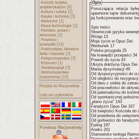
·
Opis
Kościół, krytyka,
[6]
antyklerykalizm
Poruszająca relacja był
·
[2]
Kultura i sztuka
ujawnione tajne dokumenty
·
[3]
Nauka i technika
jej funkcjonowania oraz ś
·
[1]
Nietzsche
·
[1]
Nowe technologie
Spis treści
·
Państwo, prawo i
Słowniczek języka wewnęt
[2]
ekonomia
Wstęp 13
·
Powieści i
Moje życie w Opus Dei:
[14]
powiastki
Werbunek 17
·
Publicystyka, literatura
Polska przygoda 25
[3]
faktu i reportaż
Na krawędzi przepaści 34
·
[3]
Religioznawstwo
Powrót do życia 43
·
[1]
Różności
Ukryta doktryna Opus Dei
·
[3]
Światopogląd
Mania dysymulacji 49
·
Wolnomularstwo
Od dyspozycyjności do izo
[10]
(masoneria)
Od uległości do rezygnacj
Od daru z siebie do zatrac
Przejdź do Racjonalisty
Od pracowitości do aktyw
Od paternalizmu do kontrol
Listy od czytelników
Od spontanicznej pobożno
„planu życia" 143
Fanatyzm Opus Dei 167
Od świętości Kościoła do 
Od powołania do uwięzieni
Od gorliwości do fanatyzm
Epilog 197
Fundusz Racjonalisty
Aneks 201
Stanowisko teologa Raimo
Doniesienie wysłane do W