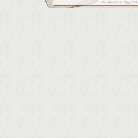
Racjonalista
Copyright
©