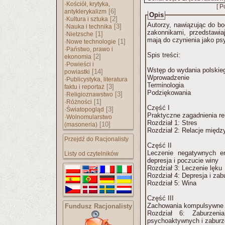
·
Kościół, krytyka,
[ P
[6]
antyklerykalizm
Opis
·
[2]
Kultura i sztuka
Autorzy, nawiązując do bo
·
[3]
Nauka i technika
zakonnikami, przedstawiaj
·
[1]
Nietzsche
mają do czynienia jako ps
·
[1]
Nowe technologie
·
Państwo, prawo i
Spis treści:
[2]
ekonomia
·
Powieści i
Wstęp do wydania polskie
[14]
powiastki
Wprowadzenie
·
Publicystyka, literatura
Terminologia
[3]
faktu i reportaż
Podziękowania
·
[3]
Religioznawstwo
·
[1]
Różności
Część I
·
[3]
Światopogląd
Praktyczne zagadnienia rel
·
Wolnomularstwo
Rozdział 1: Stres
[10]
(masoneria)
Rozdział 2: Relacje między
Przejdź do Racjonalisty
Część II
Leczenie negatywnych e
Listy od czytelników
depresja i poczucie winy
Rozdział 3: Leczenie lęku
Rozdział 4: Depresja i zab
Rozdział 5: Wina
Część III
Zachowania kompulsywne i
Fundusz Racjonalisty
Rozdział 6: Zaburzenia
psychoaktywnych i zaburz