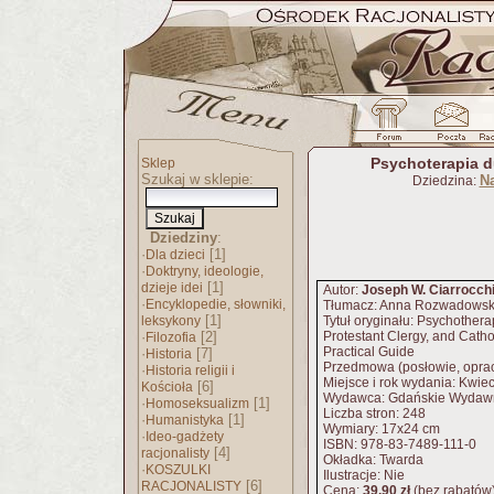
Psychoterapia 
Sklep
Szukaj w sklepie:
N
Dziedzina:
Dziedziny
:
·
[1]
Dla dzieci
·
Doktryny, ideologie,
[1]
dzieje idei
Autor:
Joseph W. Ciarrocchi
·
Encyklopedie, słowniki,
Tłumacz: Anna Rozwadows
[1]
leksykony
Tytuł oryginału: Psychotherap
·
[2]
Protestant Clergy, and Cathol
Filozofia
Practical Guide
·
[7]
Historia
Przedmowa (posłowie, opra
·
Historia religii i
Miejsce i rok wydania: Kwie
[6]
Kościoła
Wydawca: Gdańskie Wydawn
·
[1]
Homoseksualizm
Liczba stron: 248
·
[1]
Humanistyka
Wymiary: 17x24 cm
·
Ideo-gadżety
ISBN: 978-83-7489-111-0
[4]
racjonalisty
Okładka: Twarda
·
KOSZULKI
Ilustracje: Nie
[6]
RACJONALISTY
Cena:
39,90 zł
(bez rabatów