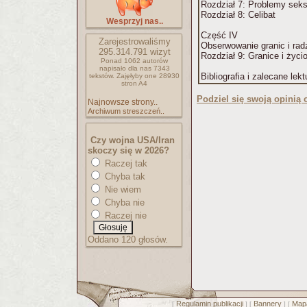
Rozdział 7: Problemy sek
Rozdział 8: Celibat
Wesprzyj nas..
Część IV
Zarejestrowaliśmy
Obserwowanie granic i rad
295.314.791
wizyt
Rozdział 9: Granice i życi
Ponad 1062 autorów
napisało
dla nas 7343
Bibliografia i zalecane lekt
tekstów.
Zajęłyby one 28930
stron A4
Podziel się swoją opinią o
Najnowsze strony..
Archiwum streszczeń..
Czy wojna USA/Iran
skoczy się w 2026?
Raczej tak
Chyba tak
Nie wiem
Chyba nie
Raczej nie
Oddano 120 głosów.
Regulamin publikacji
Bannery
Mapa
[
] [
] [