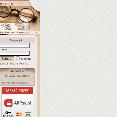
Zaloguj jako
:
Hasło
:
OpenID
Załóż sobie konto..
Koszyk jest pusty
Pobierz katalog pozycji