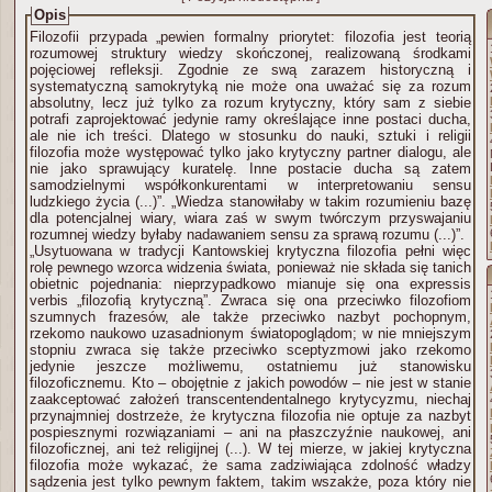
Opis
Filozofii przypada „pewien formalny priorytet: filozofia jest teorią
rozumowej struktury wiedzy skończonej, realizowaną środkami
pojęciowej refleksji. Zgodnie ze swą zarazem historyczną i
systematyczną samokrytyką nie może ona uważać się za rozum
absolutny, lecz już tylko za rozum krytyczny, który sam z siebie
potrafi zaprojektować jedynie ramy określające inne postaci ducha,
ale nie ich treści. Dlatego w stosunku do nauki, sztuki i religii
filozofia może występować tylko jako krytyczny partner dialogu, ale
nie jako sprawujący kuratelę. Inne postacie ducha są zatem
samodzielnymi współkonkurentami w interpretowaniu sensu
ludzkiego życia (...)”. „Wiedza stanowiłaby w takim rozumieniu bazę
dla potencjalnej wiary, wiara zaś w swym twórczym przyswajaniu
rozumnej wiedzy byłaby nadawaniem sensu za sprawą rozumu (...)”.
„Usytuowana w tradycji Kantowskiej krytyczna filozofia pełni więc
rolę pewnego wzorca widzenia świata, ponieważ nie składa się tanich
obietnic pojednania: nieprzypadkowo mianuje się ona expressis
verbis „filozofią krytyczną”. Zwraca się ona przeciwko filozofiom
szumnych frazesów, ale także przeciwko nazbyt pochopnym,
rzekomo naukowo uzasadnionym światopoglądom; w nie mniejszym
stopniu zwraca się także przeciwko sceptyzmowi jako rzekomo
jedynie jeszcze możliwemu, ostatniemu już stanowisku
filozoficznemu. Kto – obojętnie z jakich powodów – nie jest w stanie
zaakceptować założeń transcentendentalnego krytycyzmu, niechaj
przynajmniej dostrzeże, że krytyczna filozofia nie optuje za nazbyt
pospiesznymi rozwiązaniami – ani na płaszczyźnie naukowej, ani
filozoficznej, ani też religijnej (...). W tej mierze, w jakiej krytyczna
filozofia może wykazać, że sama zadziwiająca zdolność władzy
sądzenia jest tylko pewnym faktem, takim wszakże, poza który nie