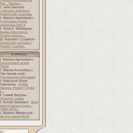
z wichru odezwał się
Pan... Darwin,..
7. John Diamond -
Cudowne mikstury.
Podręcznik sceptyka
8. Mariusz Agnosiewicz -
Kryminalne dzieje
papiestwa tom II
9. Vinod K. Wadhawan -
Nauka złożoności.
Trudne pytania,..
10. Kazimierz Czapiński -
Dokąd kler prowadzi
Polskę? Laickie..
1. Mariusz Agnosiewicz -
Zapomniane dzieje
Polski
2. Wanda Krzemińska i
Piotr Nowak (red) -
Przestrzenie informacji
3. Katarzyna Sztop-
Rutkowska -
Próba
dialogu. Polacy i Żydzi
w..
4. Ludwik Bazylow -
Obalenie caratu
5. Kerstin Steinbach -
Były
kiedyś lepsze czasy...
(1965-1975)..
6. Barbara Włodarczyk -
Nie ma jednej Rosji
kt
]