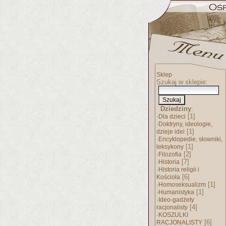
Sklep
Szukaj w sklepie:
Dziedziny
:
·
[1]
Dla dzieci
·
Doktryny, ideologie,
[1]
dzieje idei
·
Encyklopedie, słowniki,
[1]
leksykony
·
[2]
Filozofia
·
[7]
Historia
·
Historia religii i
[6]
Kościoła
·
[1]
Homoseksualizm
·
[1]
Humanistyka
·
Ideo-gadżety
[4]
racjonalisty
·
KOSZULKI
[6]
RACJONALISTY