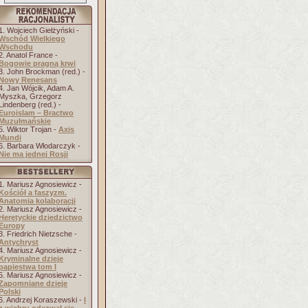
1. Wojciech Giełżyński -
Wschód Wielkiego
Wschodu
2. Anatol France -
Bogowie pragną krwi
3. John Brockman (red.) -
Nowy Renesans
4. Jan Wójcik, Adam A.
Myszka, Grzegorz
Lindenberg (red.) -
Euroislam – Bractwo
Muzułmańskie
5. Wiktor Trojan -
Axis
Mundi
6. Barbara Włodarczyk -
Nie ma jednej Rosji
1. Mariusz Agnosiewicz -
Kościół a faszyzm.
Anatomia kolaboracji
2. Mariusz Agnosiewicz -
Heretyckie dziedzictwo
Europy
3. Friedrich Nietzsche -
Antychryst
4. Mariusz Agnosiewicz -
Kryminalne dzieje
papiestwa tom I
5. Mariusz Agnosiewicz -
Zapomniane dzieje
Polski
6. Andrzej Koraszewski -
I