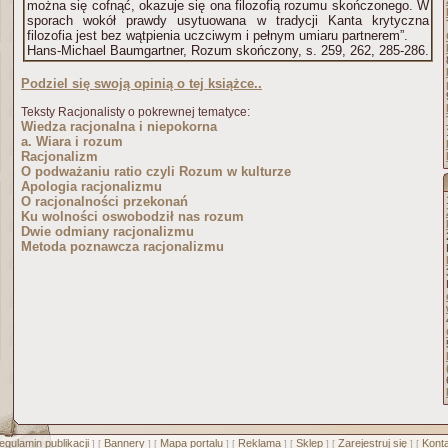
można się cofnąć, okazuje się ona filozofią rozumu skończonego. W
sporach wokół prawdy usytuowana w tradycji Kanta krytyczna
filozofia jest bez wątpienia uczciwym i pełnym umiaru partnerem”.
Hans-Michael Baumgartner, Rozum skończony, s. 259, 262, 285-286.
Podziel się swoją opinią o tej książce..
Teksty Racjonalisty o pokrewnej tematyce:
Wiedza racjonalna i niepokorna
a. Wiara i rozum
Racjonalizm
O podważaniu ratio czyli Rozum w kulturze
Apologia racjonalizmu
O racjonalności przekonań
Ku wolności oswobodził nas rozum
Dwie odmiany racjonalizmu
Metoda poznawcza racjonalizmu
egulamin publikacji
Bannery
Mapa portalu
Reklama
Sklep
Zarejestruj się
Konta
] [
] [
] [
] [
] [
] [