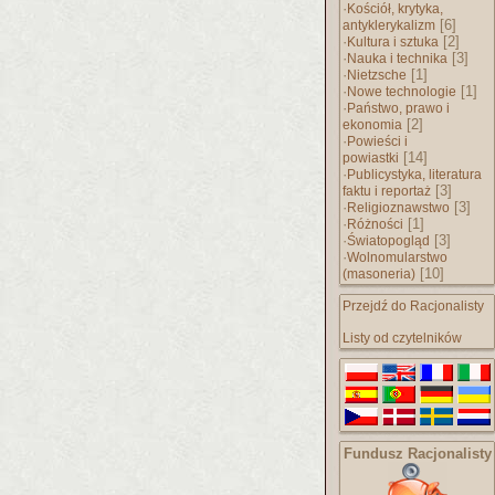
·
Kościół, krytyka,
[6]
antyklerykalizm
·
[2]
Kultura i sztuka
·
[3]
Nauka i technika
·
[1]
Nietzsche
·
[1]
Nowe technologie
·
Państwo, prawo i
[2]
ekonomia
·
Powieści i
[14]
powiastki
·
Publicystyka, literatura
[3]
faktu i reportaż
·
[3]
Religioznawstwo
·
[1]
Różności
·
[3]
Światopogląd
·
Wolnomularstwo
[10]
(masoneria)
Przejdź do Racjonalisty
Listy od czytelników
Fundusz Racjonalisty