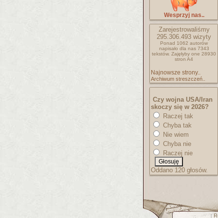
Wesprzyj nas..
Zarejestrowaliśmy
295.306.493
wizyty
Ponad 1062 autorów
napisało
dla nas 7343
tekstów.
Zajęłyby one 28930
stron A4
Najnowsze strony..
Archiwum streszczeń..
Czy wojna USA/Iran
skoczy się w 2026?
Raczej tak
Chyba tak
Nie wiem
Chyba nie
Raczej nie
Oddano 120 głosów.
R
[