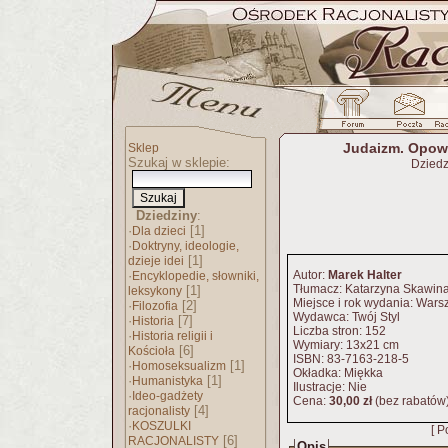
Judaizm. Opow
Sklep
Szukaj w sklepie:
Dziedz
Dziedziny
:
·
[1]
Dla dzieci
·
Doktryny, ideologie,
[1]
dzieje idei
·
Autor:
Marek Halter
Encyklopedie, słowniki,
Tłumacz: Katarzyna Skawin
[1]
leksykony
Miejsce i rok wydania: War
·
[2]
Filozofia
Wydawca: Twój Styl
·
[7]
Historia
Liczba stron: 152
·
Historia religii i
Wymiary: 13x21 cm
[6]
Kościoła
ISBN: 83-7163-218-5
·
[1]
Homoseksualizm
Okładka: Miękka
·
[1]
Humanistyka
Ilustracje: Nie
·
Ideo-gadżety
Cena:
30,00 zł
(bez rabatów
[4]
racjonalisty
·
KOSZULKI
[ P
[6]
RACJONALISTY
Opis