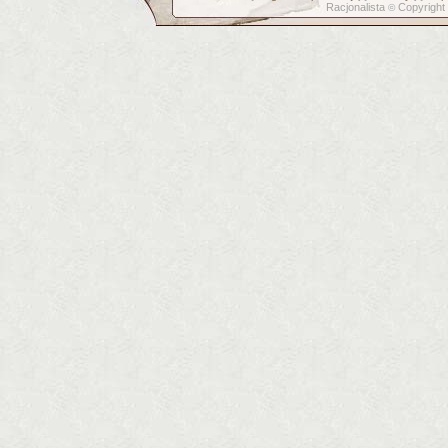
Racjonalista
Copyright
©