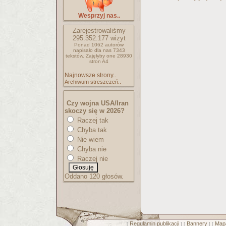
Wesprzyj nas..
Zarejestrowaliśmy
295.352.177
wizyt
Ponad 1062 autorów
napisało
dla nas 7343
tekstów.
Zajęłyby one 28930
stron A4
Najnowsze strony..
Archiwum streszczeń..
Czy wojna USA/Iran
skoczy się w 2026?
Raczej tak
Chyba tak
Nie wiem
Chyba nie
Raczej nie
Oddano 120 głosów.
Regulamin publikacji
Bannery
Mapa
[
] [
] [