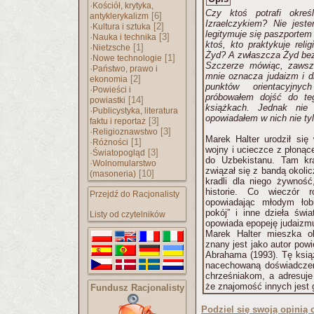
·
Kościół, krytyka,
Czy ktoś potrafi okreś
[6]
antyklerykalizm
Izraelczykiem? Nie jeste
·
[2]
Kultura i sztuka
legitymuje się paszportem 
·
[3]
Nauka i technika
ktoś, kto praktykuje reli
·
[1]
Nietzsche
Żyd? A zwłaszcza Żyd bez ż
·
[1]
Nowe technologie
Szczerze mówiąc, zawsze
·
Państwo, prawo i
mnie oznacza judaizm i 
[2]
ekonomia
punktów orientacyjnyc
·
Powieści i
próbowałem dojść do te
[14]
powiastki
książkach. Jednak nie 
·
Publicystyka, literatura
opowiadałem w nich nie tyle
[3]
faktu i reportaż
·
[3]
Religioznawstwo
Marek Halter urodził si
·
[1]
Różności
wojny i ucieczce z płonąc
·
[3]
Światopogląd
do Uzbekistanu. Tam kra
·
Wolnomularstwo
związał się z bandą okolic
[10]
(masoneria)
kradli dla niego żywnoś
historie. Co wieczór r
Przejdź do Racjonalisty
opowiadając młodym łob
pokój” i inne dzieła świa
Listy od czytelników
opowiada epopeję judaizm
Marek Halter mieszka ob
znany jest jako autor pow
Abrahama (1993). Tę ksią
nacechowaną doświadczen
chrześniakom, a adresuje 
że znajomość innych jest 
Fundusz Racjonalisty
Podziel się swoją opinią o