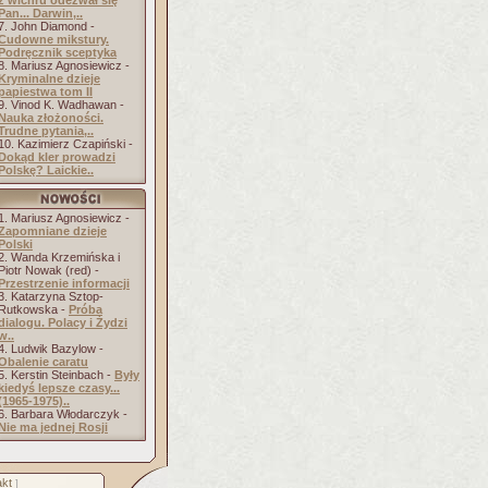
z wichru odezwał się
Pan... Darwin,..
7. John Diamond -
Cudowne mikstury.
Podręcznik sceptyka
8. Mariusz Agnosiewicz -
Kryminalne dzieje
papiestwa tom II
9. Vinod K. Wadhawan -
Nauka złożoności.
Trudne pytania,..
10. Kazimierz Czapiński -
Dokąd kler prowadzi
Polskę? Laickie..
1. Mariusz Agnosiewicz -
Zapomniane dzieje
Polski
2. Wanda Krzemińska i
Piotr Nowak (red) -
Przestrzenie informacji
3. Katarzyna Sztop-
Rutkowska -
Próba
dialogu. Polacy i Żydzi
w..
4. Ludwik Bazylow -
Obalenie caratu
5. Kerstin Steinbach -
Były
kiedyś lepsze czasy...
(1965-1975)..
6. Barbara Włodarczyk -
Nie ma jednej Rosji
kt
]