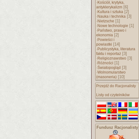
·
Kościół, krytyka,
[6]
antyklerykalizm
·
[2]
Kultura i sztuka
·
[3]
Nauka i technika
·
[1]
Nietzsche
·
[1]
Nowe technologie
·
Państwo, prawo i
[2]
ekonomia
·
Powieści i
[14]
powiastki
·
Publicystyka, literatura
[3]
faktu i reportaż
·
[3]
Religioznawstwo
·
[1]
Różności
·
[3]
Światopogląd
·
Wolnomularstwo
[10]
(masoneria)
Przejdź do Racjonalisty
Listy od czytelników
Fundusz Racjonalisty