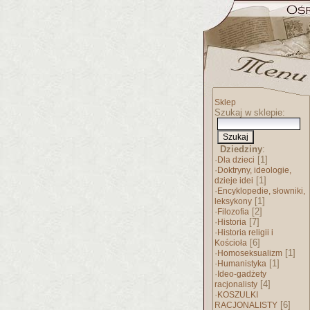
Sklep
Szukaj w sklepie:
Dziedziny
:
·
[1]
Dla dzieci
·
Doktryny, ideologie,
[1]
dzieje idei
·
Encyklopedie, słowniki,
[1]
leksykony
·
[2]
Filozofia
·
[7]
Historia
·
Historia religii i
[6]
Kościoła
·
[1]
Homoseksualizm
·
[1]
Humanistyka
·
Ideo-gadżety
[4]
racjonalisty
·
KOSZULKI
[6]
RACJONALISTY