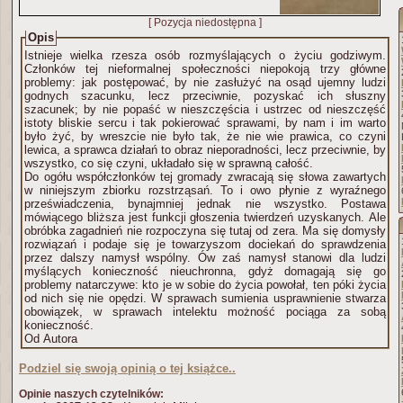
[ Pozycja niedostępna ]
Opis
Istnieje wielka rzesza osób rozmyślających o życiu godziwym.
Członków tej nieformalnej społeczności niepokoją trzy główne
problemy: jak postępować, by nie zasłużyć na osąd ujemny ludzi
godnych szacunku, lecz przeciwnie, pozyskać ich słuszny
szacunek; by nie popaść w nieszczęścia i ustrzec od nieszczęść
istoty bliskie sercu i tak pokierować sprawami, by nam i im warto
było żyć, by wreszcie nie było tak, że nie wie prawica, co czyni
lewica, a sprawca działań to obraz nieporadności, lecz przeciwnie, by
wszystko, co się czyni, układało się w sprawną całość.
Do ogółu współczłonków tej gromady zwracają się słowa zawartych
w niniejszym zbiorku rozstrząsań. To i owo płynie z wyraźnego
przeświadczenia, bynajmniej jednak nie wszystko. Postawa
mówiącego bliższa jest funkcji głoszenia twierdzeń uzyskanych. Ale
obróbka zagadnień nie rozpoczyna się tutaj od zera. Ma się domysły
rozwiązań i podaje się je towarzyszom dociekań do sprawdzenia
przez dalszy namysł wspólny. Ów zaś namysł stanowi dla ludzi
myślących konieczność nieuchronna, gdyż domagają się go
problemy natarczywe: kto je w sobie do życia powołał, ten póki życia
od nich się nie opędzi. W sprawach sumienia usprawnienie stwarza
obowiązek, w sprawach intelektu możność pociąga za sobą
konieczność.
Od Autora
Podziel się swoją opinią o tej książce..
Opinie naszych czytelników: