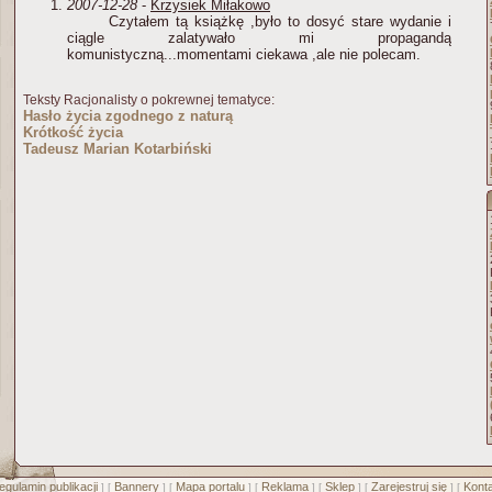
2007-12-28
-
Krzysiek Miłakowo
Czytałem tą książkę ,było to dosyć stare wydanie i
ciągle zalatywało mi propagandą
komunistyczną...momentami ciekawa ,ale nie polecam.
Teksty Racjonalisty o pokrewnej tematyce:
Hasło życia zgodnego z naturą
Krótkość życia
Tadeusz Marian Kotarbiński
egulamin publikacji
Bannery
Mapa portalu
Reklama
Sklep
Zarejestruj się
Konta
] [
] [
] [
] [
] [
] [