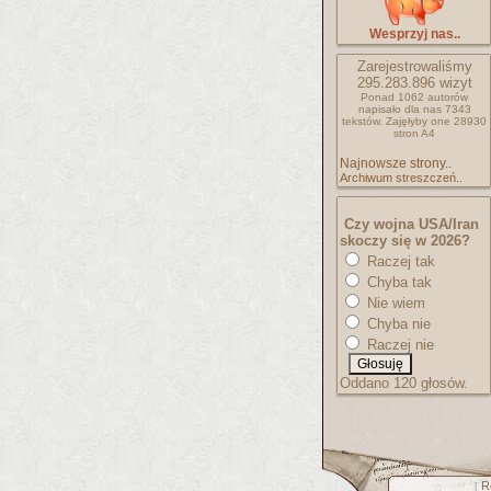
Wesprzyj nas..
Zarejestrowaliśmy
295.283.896
wizyt
Ponad 1062 autorów
napisało
dla nas 7343
tekstów.
Zajęłyby one 28930
stron A4
Najnowsze strony..
Archiwum streszczeń..
Czy wojna USA/Iran
skoczy się w 2026?
Raczej tak
Chyba tak
Nie wiem
Chyba nie
Raczej nie
Oddano 120 głosów.
R
[