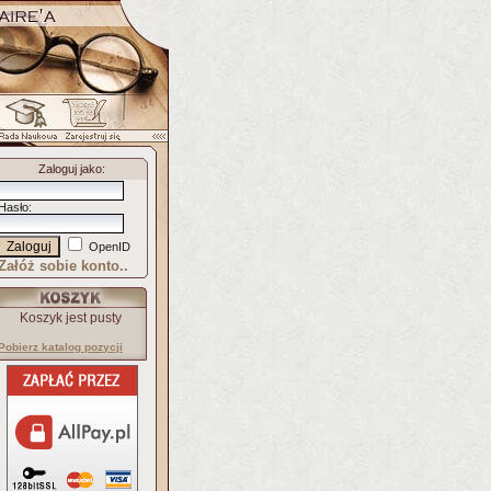
Zaloguj jako
:
Hasło
:
OpenID
Załóż sobie konto..
Koszyk jest pusty
Pobierz katalog pozycji