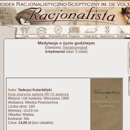
Medytacje o życiu godziwym
Światopogląd
Dziedzina:
Antykwariat
(stan: 0 sztuk)
Autor:
Tadeusz Kotarbiński
Inne pozycje autora (4)
O autorze
|
Miejsce i rok wydania: Warszawa 1966
Wydawca: Wiedza Powszechna
Liczba stron: 180
Wymiary: 11x19 cm
Okładka: Miękka
Ilustracje: Nie
Cena:
14,00 zł
(bez rabatów)