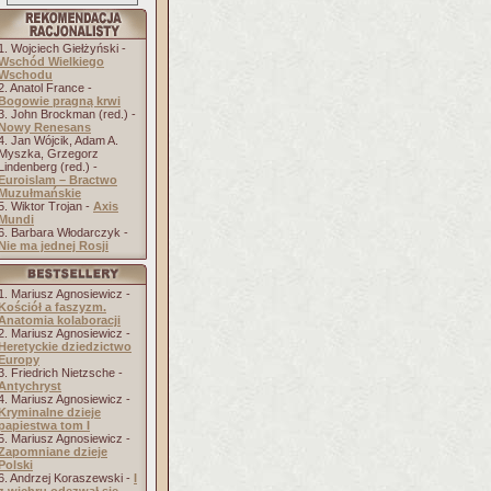
1. Wojciech Giełżyński -
Wschód Wielkiego
Wschodu
2. Anatol France -
Bogowie pragną krwi
3. John Brockman (red.) -
Nowy Renesans
4. Jan Wójcik, Adam A.
Myszka, Grzegorz
Lindenberg (red.) -
Euroislam – Bractwo
Muzułmańskie
5. Wiktor Trojan -
Axis
Mundi
6. Barbara Włodarczyk -
Nie ma jednej Rosji
1. Mariusz Agnosiewicz -
Kościół a faszyzm.
Anatomia kolaboracji
2. Mariusz Agnosiewicz -
Heretyckie dziedzictwo
Europy
3. Friedrich Nietzsche -
Antychryst
4. Mariusz Agnosiewicz -
Kryminalne dzieje
papiestwa tom I
5. Mariusz Agnosiewicz -
Zapomniane dzieje
Polski
6. Andrzej Koraszewski -
I