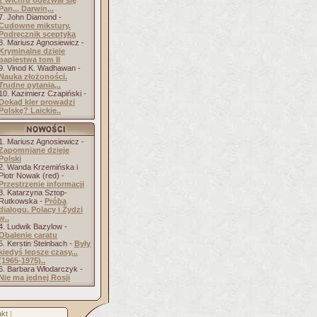
z wichru odezwał się
Pan... Darwin,..
7. John Diamond -
Cudowne mikstury.
Podręcznik sceptyka
8. Mariusz Agnosiewicz -
Kryminalne dzieje
papiestwa tom II
9. Vinod K. Wadhawan -
Nauka złożoności.
Trudne pytania,..
10. Kazimierz Czapiński -
Dokąd kler prowadzi
Polskę? Laickie..
1. Mariusz Agnosiewicz -
Zapomniane dzieje
Polski
2. Wanda Krzemińska i
Piotr Nowak (red) -
Przestrzenie informacji
3. Katarzyna Sztop-
Rutkowska -
Próba
dialogu. Polacy i Żydzi
w..
4. Ludwik Bazylow -
Obalenie caratu
5. Kerstin Steinbach -
Były
kiedyś lepsze czasy...
(1965-1975)..
6. Barbara Włodarczyk -
Nie ma jednej Rosji
kt
]