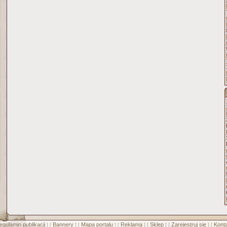
egulamin publikacji
Bannery
Mapa portalu
Reklama
Sklep
Zarejestruj się
Konta
] [
] [
] [
] [
] [
] [