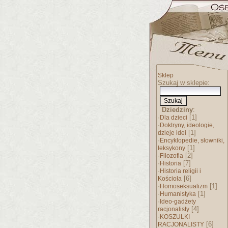
Sklep
Szukaj w sklepie:
Dziedziny
:
·
[1]
Dla dzieci
·
Doktryny, ideologie,
[1]
dzieje idei
·
Encyklopedie, słowniki,
[1]
leksykony
·
[2]
Filozofia
·
[7]
Historia
·
Historia religii i
[6]
Kościoła
·
[1]
Homoseksualizm
·
[1]
Humanistyka
·
Ideo-gadżety
[4]
racjonalisty
·
KOSZULKI
[6]
RACJONALISTY