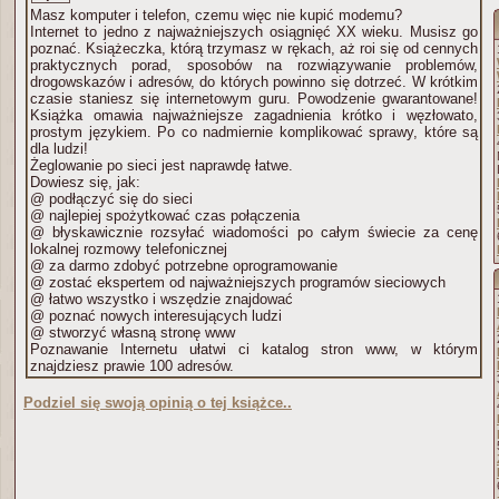
Masz komputer i telefon, czemu więc nie kupić modemu?
Internet to jedno z najważniejszych osiągnięć XX wieku. Musisz go
poznać. Książeczka, którą trzymasz w rękach, aż roi się od cennych
praktycznych porad, sposobów na rozwiązywanie problemów,
drogowskazów i adresów, do których powinno się dotrzeć. W krótkim
czasie staniesz się internetowym guru. Powodzenie gwarantowane!
Książka omawia najważniejsze zagadnienia krótko i węzłowato,
prostym językiem. Po co nadmiernie komplikować sprawy, które są
dla ludzi!
Żeglowanie po sieci jest naprawdę łatwe.
Dowiesz się, jak:
@ podłączyć się do sieci
@ najlepiej spożytkować czas połączenia
@ błyskawicznie rozsyłać wiadomości po całym świecie za cenę
lokalnej rozmowy telefonicznej
@ za darmo zdobyć potrzebne oprogramowanie
@ zostać ekspertem od najważniejszych programów sieciowych
@ łatwo wszystko i wszędzie znajdować
@ poznać nowych interesujących ludzi
@ stworzyć własną stronę www
Poznawanie Internetu ułatwi ci katalog stron www, w którym
znajdziesz prawie 100 adresów.
Podziel się swoją opinią o tej książce..