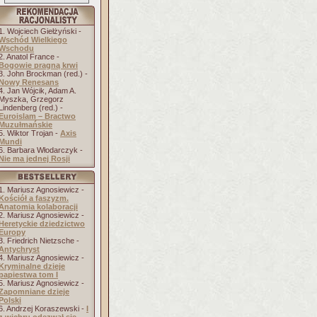
1. Wojciech Giełżyński -
Wschód Wielkiego
Wschodu
2. Anatol France -
Bogowie pragną krwi
3. John Brockman (red.) -
Nowy Renesans
4. Jan Wójcik, Adam A.
Myszka, Grzegorz
Lindenberg (red.) -
Euroislam – Bractwo
Muzułmańskie
5. Wiktor Trojan -
Axis
Mundi
6. Barbara Włodarczyk -
Nie ma jednej Rosji
1. Mariusz Agnosiewicz -
Kościół a faszyzm.
Anatomia kolaboracji
2. Mariusz Agnosiewicz -
Heretyckie dziedzictwo
Europy
3. Friedrich Nietzsche -
Antychryst
4. Mariusz Agnosiewicz -
Kryminalne dzieje
papiestwa tom I
5. Mariusz Agnosiewicz -
Zapomniane dzieje
Polski
6. Andrzej Koraszewski -
I