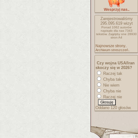
Wesprzyj nas..
Zarejestrowaliśmy
295.095.619
wizyt
Ponad 1062 autorów
napisało
dla nas 7343
tekstów.
Zajęłyby one 28930
stron A4
Najnowsze strony..
Archiwum streszczeń..
Czy wojna USA/Iran
skoczy się w 2026?
Raczej tak
Chyba tak
Nie wiem
Chyba nie
Raczej nie
Oddano 120 głosów.
R
[