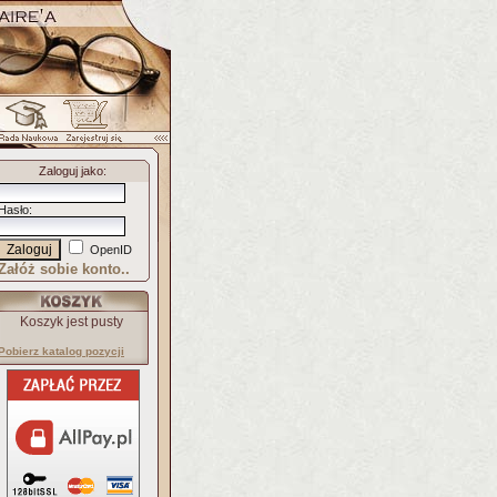
Zaloguj jako
:
Hasło
:
OpenID
Załóż sobie konto..
Koszyk jest pusty
Pobierz katalog pozycji