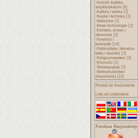
·
Kościół, krytyka,
[6]
antyklerykalizm
·
[2]
Kultura i sztuka
·
[3]
Nauka i technika
·
[1]
Nietzsche
·
[1]
Nowe technologie
·
Państwo, prawo i
[2]
ekonomia
·
Powieści i
[14]
powiastki
·
Publicystyka, literatura
[3]
faktu i reportaż
·
[3]
Religioznawstwo
·
[1]
Różności
·
[3]
Światopogląd
·
Wolnomularstwo
[10]
(masoneria)
Przejdź do Racjonalisty
Listy od czytelników
Fundusz Racjonalisty