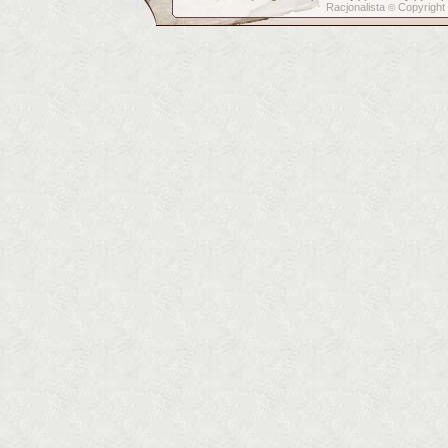
Racjonalista
Copyright
©