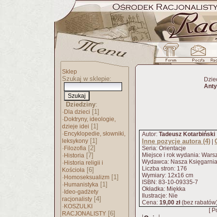
Sklep
Szukaj w sklepie:
Dzie
Anty
Dziedziny
:
·
[1]
Dla dzieci
·
Doktryny, ideologie,
[1]
dzieje idei
·
Encyklopedie, słowniki,
Autor:
Tadeusz Kotarbiński
[1]
leksykony
Inne pozycje autora (4)
|
·
[2]
Filozofia
Seria: Orientacje
·
[7]
Miejsce i rok wydania: War
Historia
Wydawca: Nasza Księgarni
·
Historia religii i
Liczba stron: 176
[6]
Kościoła
Wymiary: 12x16 cm
·
[1]
Homoseksualizm
ISBN: 83-10-09335-7
·
[1]
Humanistyka
Okładka: Miękka
·
Ideo-gadżety
Ilustracje: Nie
[4]
racjonalisty
Cena:
19,00 zł
(bez rabatów
·
KOSZULKI
[ P
[6]
RACJONALISTY