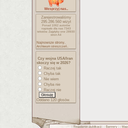
Wesprzyj nas..
Zarejestrowaliśmy
295.286.560
wizyt
Ponad 1062 autorów
napisało
dla nas 7343
tekstów.
Zajęłyby one 28930
stron A4
Najnowsze strony..
Archiwum streszczeń..
Czy wojna USA/Iran
skoczy się w 2026?
Raczej tak
Chyba tak
Nie wiem
Chyba nie
Raczej nie
Oddano 120 głosów.
Regulamin publikacji
Bannery
Mapa
[
] [
] [