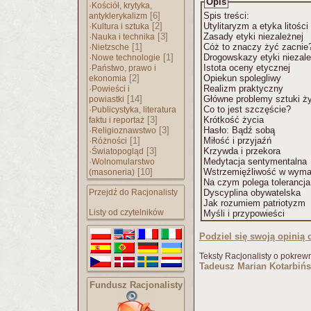
Opis
·
Kościół, krytyka,
[6]
Spis treści:
antyklerykalizm
·
[2]
Utylitaryzm a etyka litości
Kultura i sztuka
·
[3]
Zasady etyki niezależnej
Nauka i technika
·
[1]
Cóż to znaczy żyć zacnie
Nietzsche
·
[1]
Drogowskazy etyki niezal
Nowe technologie
·
Istota oceny etycznej
Państwo, prawo i
[2]
Opiekun spolegliwy
ekonomia
·
Realizm praktyczny
Powieści i
[14]
Główne problemy sztuki ż
powiastki
·
Co to jest szczęście?
Publicystyka, literatura
[3]
Krótkość życia
faktu i reportaż
·
[3]
Hasło: Bądź sobą
Religioznawstwo
·
[1]
Miłość i przyjaźń
Różności
·
[3]
Krzywda i przekora
Światopogląd
·
Medytacja sentymentalna
Wolnomularstwo
[10]
Wstrzemięźliwość w wym
(masoneria)
Na czym polega tolerancj
Przejdź do Racjonalisty
Dyscyplina obywatelska
Jak rozumiem patriotyzm
Listy od czytelników
Myśli i przypowieści
Podziel się swoją opinią o
Teksty Racjonalisty o pokrew
Tadeusz Marian Kotarbińs
Fundusz Racjonalisty