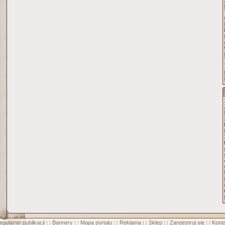
egulamin publikacji
Bannery
Mapa portalu
Reklama
Sklep
Zarejestruj się
Konta
] [
] [
] [
] [
] [
] [