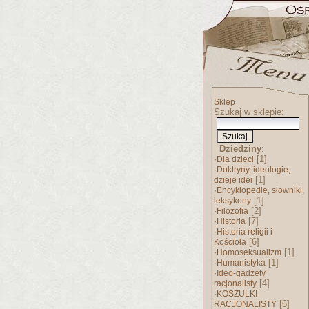
Sklep
Szukaj w sklepie:
Dziedziny
:
·
[1]
Dla dzieci
·
Doktryny, ideologie,
[1]
dzieje idei
·
Encyklopedie, słowniki,
[1]
leksykony
·
[2]
Filozofia
·
[7]
Historia
·
Historia religii i
[6]
Kościoła
·
[1]
Homoseksualizm
·
[1]
Humanistyka
·
Ideo-gadżety
[4]
racjonalisty
·
KOSZULKI
[6]
RACJONALISTY