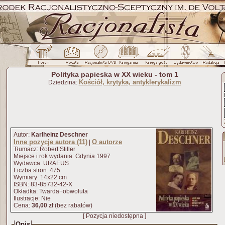
Polityka papieska w XX wieku - tom 1
Kościół, krytyka, antyklerykalizm
Dziedzina:
Autor:
Karlheinz Deschner
Inne pozycje autora (11)
O autorze
|
Tłumacz: Robert Stiller
Miejsce i rok wydania: Gdynia 1997
Wydawca: URAEUS
Liczba stron: 475
Wymiary: 14x22 cm
ISBN: 83-85732-42-X
Okładka: Twarda+obwoluta
Ilustracje: Nie
Cena:
36,00 zł
(bez rabatów)
[ Pozycja niedostępna ]
Opis