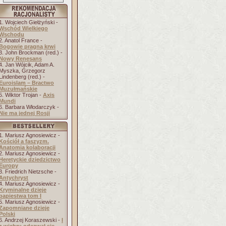
1. Wojciech Giełżyński -
Wschód Wielkiego
Wschodu
2. Anatol France -
Bogowie pragną krwi
3. John Brockman (red.) -
Nowy Renesans
4. Jan Wójcik, Adam A.
Myszka, Grzegorz
Lindenberg (red.) -
Euroislam – Bractwo
Muzułmańskie
5. Wiktor Trojan -
Axis
Mundi
6. Barbara Włodarczyk -
Nie ma jednej Rosji
1. Mariusz Agnosiewicz -
Kościół a faszyzm.
Anatomia kolaboracji
2. Mariusz Agnosiewicz -
Heretyckie dziedzictwo
Europy
3. Friedrich Nietzsche -
Antychryst
4. Mariusz Agnosiewicz -
Kryminalne dzieje
papiestwa tom I
5. Mariusz Agnosiewicz -
Zapomniane dzieje
Polski
6. Andrzej Koraszewski -
I