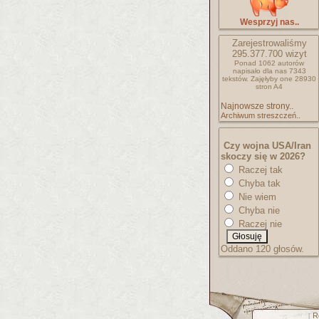
Wesprzyj nas..
Zarejestrowaliśmy
295.377.700
wizyt
Ponad 1062 autorów
napisało
dla nas 7343
tekstów.
Zajęłyby one 28930
stron A4
Najnowsze strony..
Archiwum streszczeń..
Czy wojna USA/Iran
skoczy się w 2026?
Raczej tak
Chyba tak
Nie wiem
Chyba nie
Raczej nie
Oddano 120 głosów.
R
[