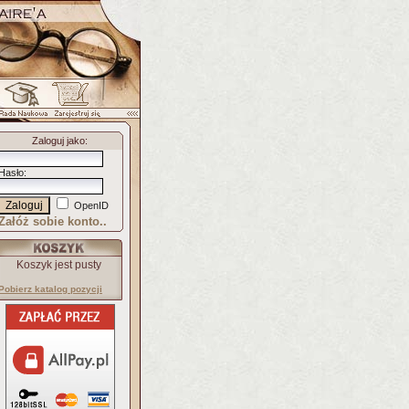
Zaloguj jako
:
Hasło
:
OpenID
Załóż sobie konto..
Koszyk jest pusty
Pobierz katalog pozycji