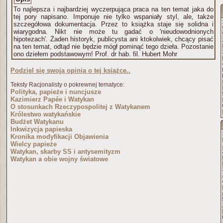
To najlepsza i najbardziej wyczerpująca praca na ten temat jaka do
tej pory napisano. Imponuje nie tylko wspaniały styl, ale, także
szczegółowa dokumentacja. Przez to książka staje się solidna i
wiarygodna. Nikt nie może tu gadać o 'nieudowodnionych
hipotezach'. Żaden historyk, publicysta ani ktokolwiek, chcący pisać
na ten temat, odtąd nie będzie mógł pominąć tego dzieła. Pozostanie
ono dziełem podstawowym! Prof. dr hab. fil. Hubert Mohr
Podziel się swoją opinią o tej książce..
Teksty Racjonalisty o pokrewnej tematyce:
Polityka, papieże i nuncjusze
Kazimierz Papée i Watykan
O stosunkach Rzeczypospolitej z Watykanem
Królestwo watykańskie
Budżet Watykanu
Inkwizycja papieska
Kronika modyfikacji Objawienia
Wielcy papieże
Watykan, skarby SS i antysemityzm
Watykan a obie wojny światowe