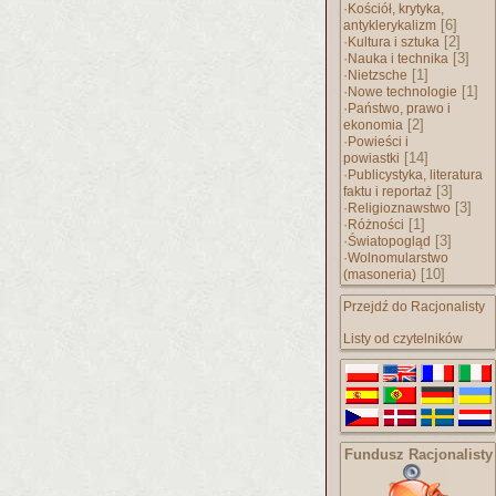
·
Kościół, krytyka,
[6]
antyklerykalizm
·
[2]
Kultura i sztuka
·
[3]
Nauka i technika
·
[1]
Nietzsche
·
[1]
Nowe technologie
·
Państwo, prawo i
[2]
ekonomia
·
Powieści i
[14]
powiastki
·
Publicystyka, literatura
[3]
faktu i reportaż
·
[3]
Religioznawstwo
·
[1]
Różności
·
[3]
Światopogląd
·
Wolnomularstwo
[10]
(masoneria)
Przejdź do Racjonalisty
Listy od czytelników
Fundusz Racjonalisty