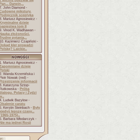
z wichru odezwał się
Pan... Darwin,..
7. John Diamond -
Cudowne mikstury.
Podręcznik sceptyka
8. Mariusz Agnosiewicz -
Kryminalne dzieje
papiestwa tom II
9. Vinod K. Wadhawan -
Nauka złożoności.
Trudne pytania,..
10. Kazimierz Czapiński -
Dokąd kler prowadzi
Polskę? Laickie..
1. Mariusz Agnosiewicz -
Zapomniane dzieje
Polski
2. Wanda Krzemińska i
Piotr Nowak (red) -
Przestrzenie informacji
3. Katarzyna Sztop-
Rutkowska -
Próba
dialogu. Polacy i Żydzi
w..
4. Ludwik Bazylow -
Obalenie caratu
5. Kerstin Steinbach -
Były
kiedyś lepsze czasy...
(1965-1975)..
6. Barbara Włodarczyk -
Nie ma jednej Rosji
kt
]