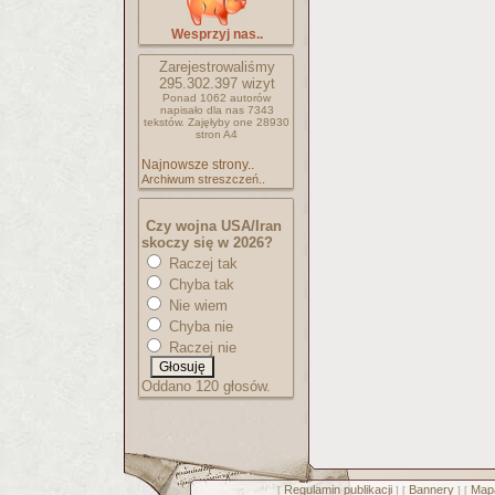
Wesprzyj nas..
Zarejestrowaliśmy
295.302.397
wizyt
Ponad 1062 autorów
napisało
dla nas 7343
tekstów.
Zajęłyby one 28930
stron A4
Najnowsze strony..
Archiwum streszczeń..
Czy wojna USA/Iran
skoczy się w 2026?
Raczej tak
Chyba tak
Nie wiem
Chyba nie
Raczej nie
Oddano 120 głosów.
Regulamin publikacji
Bannery
Mapa
[
] [
] [