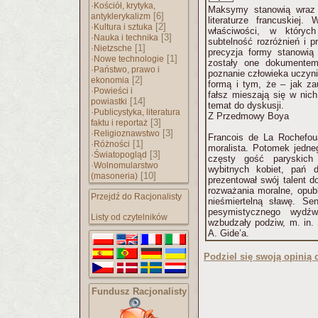
·
Kościół, krytyka,
Maksymy stanowią wraz 
[6]
antyklerykalizm
literaturze francuskiej
·
[2]
Kultura i sztuka
właściwości, w których
·
[3]
Nauka i technika
subtelność rozróżnień i pr
·
[1]
Nietzsche
precyzja formy stanowią
·
[1]
Nowe technologie
zostały one dokumentem 
·
Państwo, prawo i
poznanie człowieka uczyni
[2]
ekonomia
formą i tym, że – jak z
·
Powieści i
fałsz mieszają się w nich
[14]
powiastki
temat do dyskusji.
·
Publicystyka, literatura
Z Przedmowy Boya
[3]
faktu i reportaż
·
[3]
Religioznawstwo
Francois de La Rochefoua
·
[1]
Różności
moralista. Potomek jedne
·
[3]
Światopogląd
częsty gość paryskich 
·
Wolnomularstwo
wybitnych kobiet, pań 
[10]
(masoneria)
prezentował swój talent d
rozważania moralne, opub
Przejdź do Racjonalisty
nieśmiertelną sławę. Se
pesymistycznego wydźw
Listy od czytelników
wzbudzały podziw, m. in. 
A. Gide’a.
Podziel się swoją opinią o
Fundusz Racjonalisty