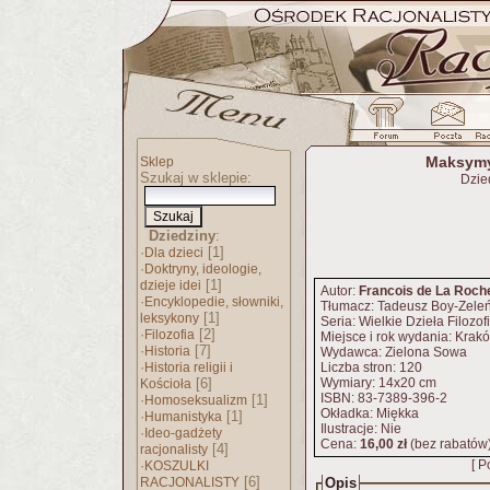
Maksymy
Sklep
Szukaj w sklepie:
Dzie
Dziedziny
:
·
[1]
Dla dzieci
·
Doktryny, ideologie,
[1]
dzieje idei
Autor:
Francois de La Roch
·
Encyklopedie, słowniki,
Tłumacz: Tadeusz Boy-Zeleń
[1]
leksykony
Seria: Wielkie Dzieła Filozof
·
[2]
Filozofia
Miejsce i rok wydania: Krak
·
[7]
Historia
Wydawca: Zielona Sowa
·
Historia religii i
Liczba stron: 120
[6]
Wymiary: 14x20 cm
Kościoła
ISBN: 83-7389-396-2
·
[1]
Homoseksualizm
Okładka: Miękka
·
[1]
Humanistyka
Ilustracje: Nie
·
Ideo-gadżety
Cena:
16,00 zł
(bez rabatów
[4]
racjonalisty
·
[ P
KOSZULKI
[6]
RACJONALISTY
Opis