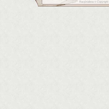
Racjonalista
Copyright
©