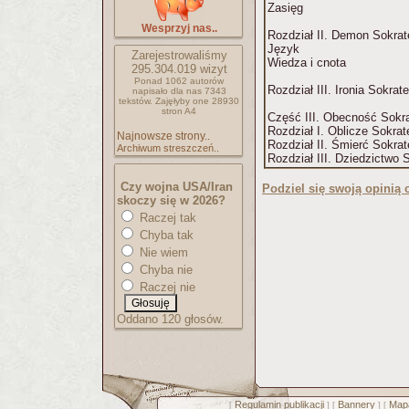
Zasięg
Wesprzyj nas..
Rozdział II. Demon Sokra
Język
Zarejestrowaliśmy
Wiedza i cnota
295.304.019
wizyt
Ponad 1062 autorów
Rozdział III. Ironia Sokrat
napisało
dla nas 7343
tekstów.
Zajęłyby one 28930
stron A4
Część III. Obecność Sokr
Rozdział I. Oblicze Sokra
Najnowsze strony..
Rozdział II. Śmierć Sokra
Archiwum streszczeń..
Rozdział III. Dziedzictwo 
Czy wojna USA/Iran
Podziel się swoją opinią o
skoczy się w 2026?
Raczej tak
Chyba tak
Nie wiem
Chyba nie
Raczej nie
Oddano 120 głosów.
Regulamin publikacji
Bannery
Mapa
[
] [
] [