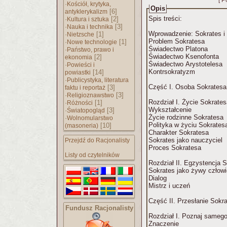
[ P
·
Kościół, krytyka,
Opis
[6]
antyklerykalizm
Spis treści:
·
[2]
Kultura i sztuka
·
[3]
Nauka i technika
Wprowadzenie: Sokrates i 
·
[1]
Nietzsche
Problem Sokratesa
·
[1]
Nowe technologie
Świadectwo Platona
·
Państwo, prawo i
Świadectwo Ksenofonta
[2]
ekonomia
Świadectwo Arystotelesa
·
Powieści i
Kontrsokratyzm
[14]
powiastki
·
Publicystyka, literatura
Część I. Osoba Sokratesa
[3]
faktu i reportaż
·
[3]
Religioznawstwo
Rozdział I. Życie Sokrate
·
[1]
Różności
Wykształcenie
·
[3]
Światopogląd
Życie rodzinne Sokratesa
·
Wolnomularstwo
Polityka w życiu Sokrates
[10]
(masoneria)
Charakter Sokratesa
Sokrates jako nauczyciel
Przejdź do Racjonalisty
Proces Sokratesa
Listy od czytelników
Rozdział II. Egzystencja 
Sokrates jako żywy człow
Dialog
Mistrz i uczeń
Część II. Przesłanie Sokr
Fundusz Racjonalisty
Rozdział I. Poznaj samego
Znaczenie