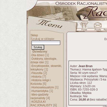
Sklep
Szukaj w sklepie:
D
Dziedziny
:
·
[1]
Dla dzieci
·
Doktryny, ideologie,
[1]
dzieje idei
·
Encyklopedie, słowniki,
Autor:
Jean Brun
[1]
leksykony
Tłumacz: Hanna Igalson-Tyg
·
[2]
Seria: W czym rzecz?
Filozofia
Miejsce i rok wydania: War
·
[7]
Historia
Wydawca: Prószyński i S-ka
·
Historia religii i
Liczba stron: 112
[6]
Kościoła
Wymiary: 12x20 cm
·
[1]
Homoseksualizm
ISBN: 83-7255-026-3
·
[1]
Humanistyka
Okładka: Miękka
·
Ideo-gadżety
Ilustracje: Nie
[4]
racjonalisty
Cena:
16,00 zł
(bez rabatów
·
KOSZULKI
[6]
RACJONALISTY