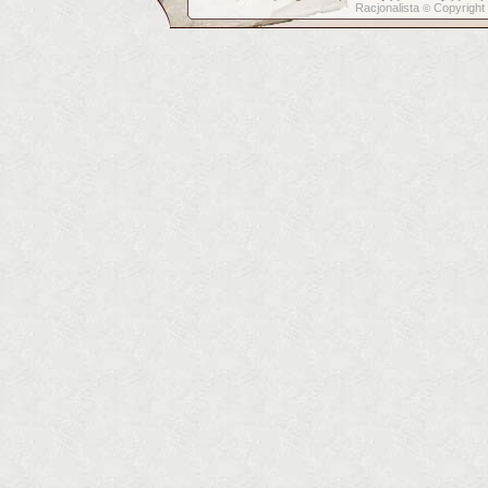
Racjonalista
Copyright
©