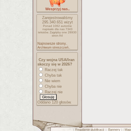
Wesprzyj nas..
Zarejestrowaliśmy
295.340.651
wizyt
Ponad 1062 autorów
napisało
dla nas 7343
tekstów.
Zajęłyby one 28930
stron A4
Najnowsze strony..
Archiwum streszczeń..
Czy wojna USA/Iran
skoczy się w 2026?
Raczej tak
Chyba tak
Nie wiem
Chyba nie
Raczej nie
Oddano 120 głosów.
Regulamin publikacji
Bannery
Mapa
[
] [
] [