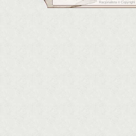
Racjonalista
Copyright
©