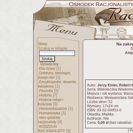
Na zakrę
Sklep
Szukaj w sklepie:
D
Anty
Dziedziny
:
·
[1]
Dla dzieci
·
Doktryny, ideologie,
[1]
dzieje idei
·
Encyklopedie, słowniki,
Autor:
Jerzy Eisler, Robert 
[1]
leksykony
Seria: Biblioteczka Wiadomo
·
[2]
Filozofia
Miejsce i rok wydania: War
·
[7]
Historia
Wydawca: Wydawnictwa Szk
·
Historia religii i
Liczba stron: 52
[6]
Kościoła
Wymiary: 17x24 cm
·
[1]
Homoseksualizm
ISBN: 83-02-04953-0
·
[1]
Humanistyka
Okładka: Miękka
·
Ideo-gadżety
Ilustracje: Nie
[4]
racjonalisty
Cena:
5,00 zł
(bez rabatów)
·
KOSZULKI
[ P
[6]
RACJONALISTY