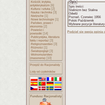
·
Opis
Kościół, krytyka,
[6]
antyklerykalizm
Spis treści:
·
[2]
Kultura i sztuka
Stalinizm bez Stalina
·
[3]
Nauka i technika
Odwilż
·
[1]
Nietzsche
Poznań. Czerwiec 1956
·
[1]
Nowe technologie
Polski Październik
·
Państwo, prawo i
Wybrane pozycje literatur
[2]
ekonomia
·
Powieści i
Podziel się swoją opinią o
[14]
powiastki
·
Publicystyka, literatura
[3]
faktu i reportaż
·
[3]
Religioznawstwo
·
[1]
Różności
·
[3]
Światopogląd
·
Wolnomularstwo
[10]
(masoneria)
Przejdź do Racjonalisty
Listy od czytelników
Fundusz Racjonalisty