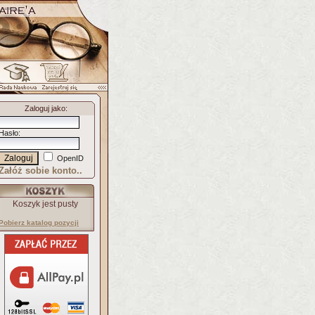
Zaloguj jako
:
Hasło
:
OpenID
Załóż sobie konto..
Koszyk jest pusty
Pobierz katalog pozycji