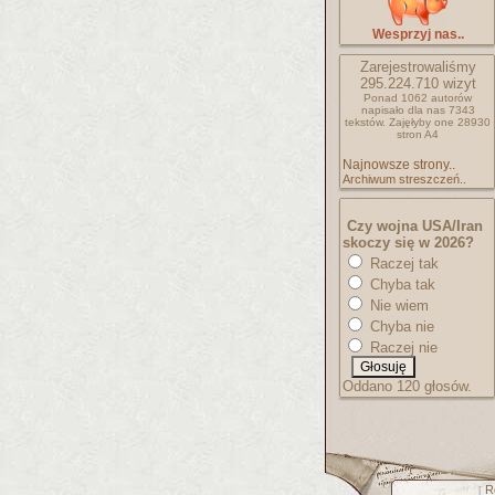
Wesprzyj nas..
Zarejestrowaliśmy
295.224.710
wizyt
Ponad 1062 autorów
napisało
dla nas 7343
tekstów.
Zajęłyby one 28930
stron A4
Najnowsze strony..
Archiwum streszczeń..
Czy wojna USA/Iran
skoczy się w 2026?
Raczej tak
Chyba tak
Nie wiem
Chyba nie
Raczej nie
Oddano 120 głosów.
R
[