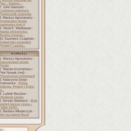
z wichru odezwał się
Pan... Darwin,..
7. John Diamond -
Cudowne mikstury.
Podręcznik sceptyka
8. Mariusz Agnosiewicz -
Kryminalne dzieje
papiestwa tom II
9. Vinod K. Wadhawan -
Nauka złożoności.
Trudne pytania,..
10. Kazimierz Czapiński -
Dokąd kler prowadzi
Polskę? Laickie..
1. Mariusz Agnosiewicz -
Zapomniane dzieje
Polski
2. Wanda Krzemińska i
Piotr Nowak (red) -
Przestrzenie informacji
3. Katarzyna Sztop-
Rutkowska -
Próba
dialogu. Polacy i Żydzi
w..
4. Ludwik Bazylow -
Obalenie caratu
5. Kerstin Steinbach -
Były
kiedyś lepsze czasy...
(1965-1975)..
6. Barbara Włodarczyk -
Nie ma jednej Rosji
kt
]