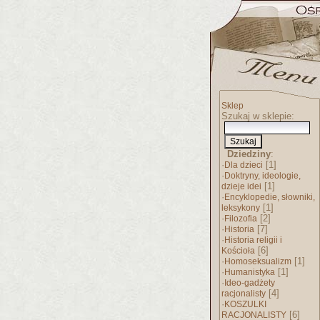
Sklep
Szukaj w sklepie:
Dziedziny
:
·
[1]
Dla dzieci
·
Doktryny, ideologie,
[1]
dzieje idei
·
Encyklopedie, słowniki,
[1]
leksykony
·
[2]
Filozofia
·
[7]
Historia
·
Historia religii i
[6]
Kościoła
·
[1]
Homoseksualizm
·
[1]
Humanistyka
·
Ideo-gadżety
[4]
racjonalisty
·
KOSZULKI
[6]
RACJONALISTY