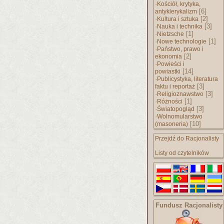
·
Kościół, krytyka,
[6]
antyklerykalizm
·
[2]
Kultura i sztuka
·
[3]
Nauka i technika
·
[1]
Nietzsche
·
[1]
Nowe technologie
·
Państwo, prawo i
[2]
ekonomia
·
Powieści i
[14]
powiastki
·
Publicystyka, literatura
[3]
faktu i reportaż
·
[3]
Religioznawstwo
·
[1]
Różności
·
[3]
Światopogląd
·
Wolnomularstwo
[10]
(masoneria)
Przejdź do Racjonalisty
Listy od czytelników
Fundusz Racjonalisty