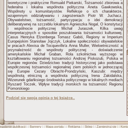
teoretyczne i praktyczne Romuald Piekarski, Tożsamość zbiorowa a
federalna i lokalna wspólnota polityczna Aneta Gawkowska,
Wspólnoty u komunitarystów. Refleksje o ich charakterze,
wzajemnym oddziaływaniu i zagrożeniach Piotr W. Juchacz,
Obywatelstwo, tożsamość, partycypacja: o idei demokracji
deliberatywnej na szczeblu lokalnym Agnieszka Nogal, O konstytucji
i wspólnocie politycznej Michał Juraszek, Kilka uwag
interpretacyjnych o sposobie poszukiwania tożsamości kulturowej.
Casus Henryka Elzenberga Tomasz Gabiś, Regiony w Imperium
Europejskim Stanisław Jojczyk, Lokalne społeczności obywatelskie
w pracach Alexisa de Tocqueville'a Anna Muller, Wieloetniczność a
przynależność do wspólnoty politycznej - doświadczenie
amerykańskie Michał Graban, Rola szkolnictwa wyższego w
kształtowaniu regionalnej tożsamości Andrzej Piskozub, Polska w
Europie regionów. Dziedzictwo tradycji historycznej jako podstawa
współczesnej tożsamości regionalnej ziem polskich w jednoczącej
się Europie Cezary Obracht-Prondzyński, Kaszubi: między
wspólnotą etniczną a wspólnota polityczną Irena Zakidalska,
Wizerunek gdańksiego środowiska politycznego w lokalnych mediach
Ryszard Toczek, Wpływ tradycji morskich na tożsamość Regionu
Pomorskiego
Podziel się swoją opinią o tej książce..
egulamin publikacji
Bannery
Mapa portalu
Reklama
Sklep
Zarejestruj się
Konta
] [
] [
] [
] [
] [
] [