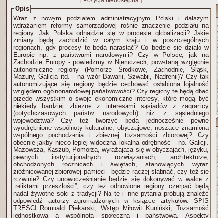
[ Pozycja niedostępna ]
Opis
Wraz z nowym podziałem administracyjnym Polski i dalszym
wdrażaniem reformy samorządowej rośnie znaczenie podziału na
regiony. Jak Polska odnajdzie się w procesie globalizacji? Jakie
zmiany będą zachodzić w całym kraju i w poszczególnych
regionach, gdy procesy te będą narastać? Co będzie się działo w
Europie np. z państwami narodowymi? Czy w Polsce, jak na
Zachodzie Europy - powiedzmy w Niemczech, powstaną względnie
autonomiczne regiony (Pomorze Środkowe, Zachodnie, Śląsk,
Mazury, Galicja itd. - na wzór Bawarii, Szwabii, Nadrenii)? Czy tak
autonomizujące się regiony będzie cechować osłabiona lojalność
względem ogólnonarodowej państwowości? Czy regiony te będą dbać
przede wszystkim o swoje ekonomiczne interesy, które mogą być
niekiedy bardziej zbieżne z interesami sąsiadów z zagranicy
(dotychczasowych państw narodowych) niż z sąsiedniego
województwa? Czy też tworzyć będą jednocześnie pewne
wyodrębnione wspólnoty kulturalne, obyczajowe, noszące znamiona
wspólnego pochodzenia i zbieżnej tożsamości zbiorowej? Czy
obecnie jakby nieco lepiej widoczna lokalna odrębność - np. Galicji,
Mazowsza, Kaszub, Pomorza, wyrażająca się w obyczajach, języku,
pewnych instytucjonalnych rozwiązaniach, architekturze,
obchodzonych rocznicach i świętach, stanowiących wyraz
zróżnicowanej zbiorowej pamięci - będzie raczej słabnąć, czy też się
rozwinie? Czy unowocześnianie będzie się dokonywać w walce z
„reliktami przeszłości”, czy też odnowione regiony czerpać będą
nadal żywotne soki z tradycji? Na te i inne pytania próbują znaleźć
odpowiedź autorzy zgromadzonych w książce artykułów. SPIS
TREŚCI Romuald Piekarski, Wstęp Miłowit Kuniński, Tożsamość
jednostkowa a wspólnota społeczna i państwowa. Aspekty