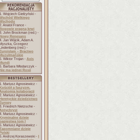
1. Wojciech Giełżyński -
Wschód Wielkiego
Wschodu
2. Anatol France -
Bogowie pragną krwi
3. John Brockman (red.) -
Nowy Renesans
4. Jan Wójcik, Adam A.
Myszka, Grzegorz
Lindenberg (red.) -
Euroislam – Bractwo
Muzułmańskie
5. Wiktor Trojan -
Axis
Mundi
6. Barbara Włodarczyk -
Nie ma jednej Rosji
1. Mariusz Agnosiewicz -
Kościół a faszyzm.
Anatomia kolaboracji
2. Mariusz Agnosiewicz -
Heretyckie dziedzictwo
Europy
3. Friedrich Nietzsche -
Antychryst
4. Mariusz Agnosiewicz -
Kryminalne dzieje
papiestwa tom I
5. Mariusz Agnosiewicz -
Zapomniane dzieje
Polski
6. Andrzej Koraszewski -
I