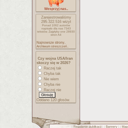
Wesprzyj nas..
Zarejestrowaliśmy
295.322.516
wizyt
Ponad 1062 autorów
napisało
dla nas 7343
tekstów.
Zajęłyby one 28930
stron A4
Najnowsze strony..
Archiwum streszczeń..
Czy wojna USA/Iran
skoczy się w 2026?
Raczej tak
Chyba tak
Nie wiem
Chyba nie
Raczej nie
Oddano 120 głosów.
Regulamin publikacji
Bannery
Mapa
[
] [
] [