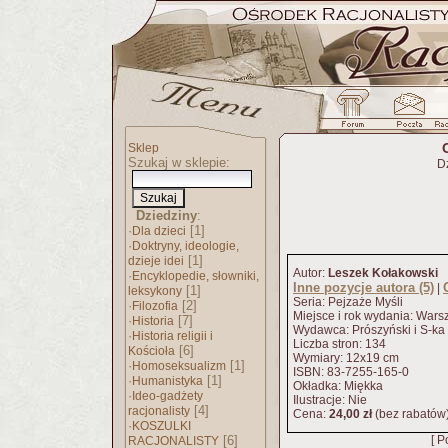
Sklep
Szukaj w sklepie:
D
Dziedziny
:
·
[1]
Dla dzieci
·
Doktryny, ideologie,
[1]
dzieje idei
Autor:
Leszek Kołakowski
·
Encyklopedie, słowniki,
Inne pozycje autora (5)
|
[1]
leksykony
Seria: Pejzaże Myśli
·
[2]
Filozofia
Miejsce i rok wydania: War
·
[7]
Historia
Wydawca: Prószyński i S-ka
·
Historia religii i
Liczba stron: 134
[6]
Kościoła
Wymiary: 12x19 cm
·
[1]
Homoseksualizm
ISBN: 83-7255-165-0
·
[1]
Humanistyka
Okładka: Miękka
·
Ideo-gadżety
Ilustracje: Nie
[4]
racjonalisty
Cena:
24,00 zł
(bez rabatów
·
KOSZULKI
[6]
[ P
RACJONALISTY