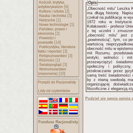
·
Kościół, krytyka,
Opis
[6]
antyklerykalizm
„Obecność mitu” Leszka K
·
[2]
Kultura i sztuka
ma długą historię. Napi
·
[3]
Nauka i technika
czekał na publikację w wy
·
[1]
Nietzsche
1972 roku w Instytuci
·
[1]
Nowe technologie
Kołakowski - profesor Uni
·
Państwo, prawo i
z tej uczelni i zmuszo
[2]
ekonomia
„obecność mitu” jest z
·
Powieści i
„powinnością”, tym, co p
[14]
powiastki
wartością nieprzypadkową. Autor w kolejnych esejach ana
·
Publicystyka, literatura
obecność mitu w epistemolog
[3]
faktu i reportaż
mit Rozumu, przedstawi
·
[3]
Religioznawstwo
erotyki, wolności i mit
·
[1]
Różności
przezwyciężyć świadom
·
[3]
Światopogląd
społeczny i polityczny, 
·
Wolnomularstwo
przekraczanie przez języ
[10]
(masoneria)
samą treść świadomości 
by z równą swobodą ma
Przejdź do Racjonalisty
organizującej doświadcz
filozoficzne z elegancją s
Listy od czytelników
Podziel się swoją opinią o
Fundusz Racjonalisty