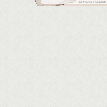
Racjonalista
Copyright
©