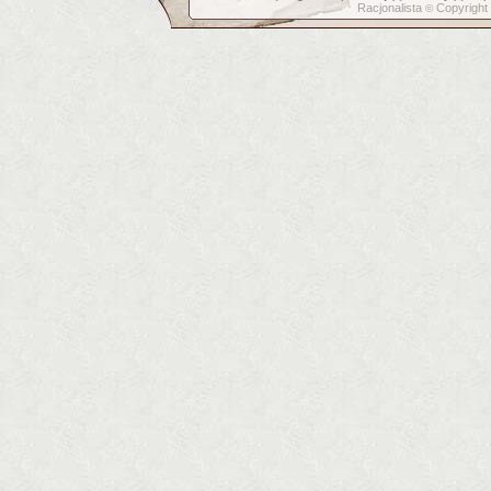
Racjonalista
Copyright
©