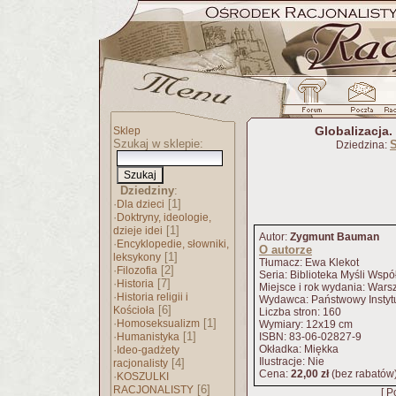
Globalizacja. 
Sklep
Szukaj w sklepie:
S
Dziedzina:
Dziedziny
:
·
[1]
Dla dzieci
·
Doktryny, ideologie,
[1]
dzieje idei
Autor:
Zygmunt Bauman
·
Encyklopedie, słowniki,
O autorze
[1]
leksykony
Tłumacz: Ewa Klekot
·
[2]
Filozofia
Seria: Biblioteka Myśli Wspó
·
[7]
Historia
Miejsce i rok wydania: War
·
Historia religii i
Wydawca: Państwowy Instyt
[6]
Kościoła
Liczba stron: 160
·
[1]
Homoseksualizm
Wymiary: 12x19 cm
·
[1]
Humanistyka
ISBN: 83-06-02827-9
·
Okładka: Miękka
Ideo-gadżety
Ilustracje: Nie
[4]
racjonalisty
Cena:
22,00 zł
(bez rabatów
·
KOSZULKI
[6]
RACJONALISTY
[ P