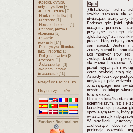
·
Kościół, krytyka,
Opis
[6]
antyklerykalizm
„Globalizacja” jest na u
·
[2]
Kultura i sztuka
szybko zamienia się w
·
[3]
Nauka i technika
otwierające bramy wszystki
·
[1]
Nietzsche
Podczas gdy jedni „glob
·
[1]
Nowe technologie
oddajemy, ponieważ chcem
·
Państwo, prawo i
przyczynę naszego ni
[2]
ekonomia
„globalizację” za nieunik
·
Powieści i
proces, który dotyczy każ
[14]
powiastki
sam sposób. Jesteśmy „g
·
Publicystyka, literatura
znaczy niemal to samo dla
[3]
faktu i reportaż
Los modnych słów jest b
·
[3]
Religioznawstwo
zyskuje dzięki nim przejr
·
[1]
Różności
się mętne i niejasne. W
·
[3]
Światopogląd
prawd, wypartych i wyr
·
Wolnomularstwo
coraz szybciej stają się
[10]
(masoneria)
Aspekty ludzkiego postępo
umykają z pola widzenia -
Przejdź do Racjonalisty
„otaczającego nas świa
odsyła, postulując własną
Listy od czytelników
tutaj wyjątku.
Niniejsza książka stara si
pojemniejszym, niż się zd
konsekwencje procesu glo
spowijającą termin, który 
współczesną kondycję czł
W określeniu „kurczący
Fundusz Racjonalisty
zachodzące obecnie wi
podlegają wszystkie as