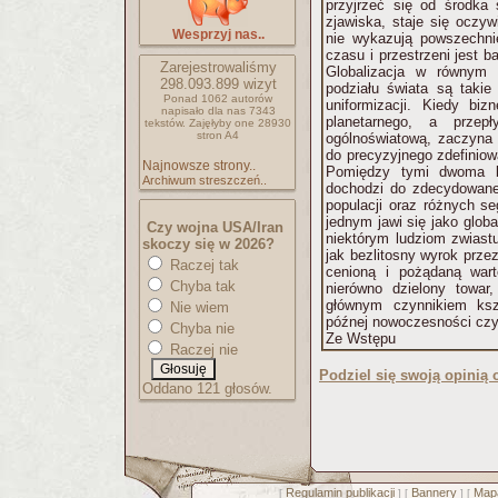
przyjrzeć się od środka
zjawiska, staje się oczyw
Wesprzyj nas..
nie wykazują powszechni
czasu i przestrzeni jest 
Zarejestrowaliśmy
Globalizacja w równym s
298.093.899
wizyt
podziału świata są taki
Ponad 1062 autorów
uniformizacji. Kiedy biz
napisało
dla nas 7343
planetarnego, a przep
tekstów.
Zajęłyby one 28930
stron A4
ogólnoświatową, zaczyna d
do precyzyjnego zdefiniowa
Najnowsze strony..
Pomiędzy tymi dwoma b
Archiwum streszczeń..
dochodzi do zdecydowane
populacji oraz różnych s
jednym jawi się jako globa
Czy wojna USA/Iran
niektórym ludziom zwiast
skoczy się w 2026?
jak bezlitosny wyrok prze
Raczej tak
cenioną i pożądaną wart
Chyba tak
nierówno dzielony towar
głównym czynnikiem ksz
Nie wiem
późnej nowoczesności cz
Chyba nie
Ze Wstępu
Raczej nie
Podziel się swoją opinią o
Oddano 121 głosów.
Regulamin publikacji
Bannery
Mapa
[
] [
] [