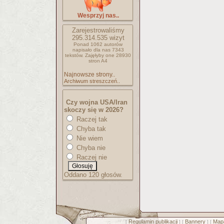
Wesprzyj nas..
Zarejestrowaliśmy
295.314.535
wizyt
Ponad 1062 autorów
napisało
dla nas 7343
tekstów.
Zajęłyby one 28930
stron A4
Najnowsze strony..
Archiwum streszczeń..
Czy wojna USA/Iran
skoczy się w 2026?
Raczej tak
Chyba tak
Nie wiem
Chyba nie
Raczej nie
Oddano 120 głosów.
Regulamin publikacji
Bannery
Mapa
[
] [
] [