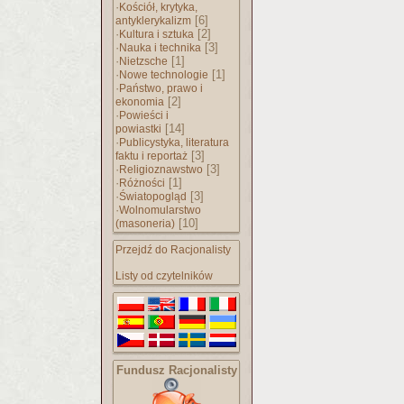
·
Kościół, krytyka,
[6]
antyklerykalizm
·
[2]
Kultura i sztuka
·
[3]
Nauka i technika
·
[1]
Nietzsche
·
[1]
Nowe technologie
·
Państwo, prawo i
[2]
ekonomia
·
Powieści i
[14]
powiastki
·
Publicystyka, literatura
[3]
faktu i reportaż
·
[3]
Religioznawstwo
·
[1]
Różności
·
[3]
Światopogląd
·
Wolnomularstwo
[10]
(masoneria)
Przejdź do Racjonalisty
Listy od czytelników
Fundusz Racjonalisty