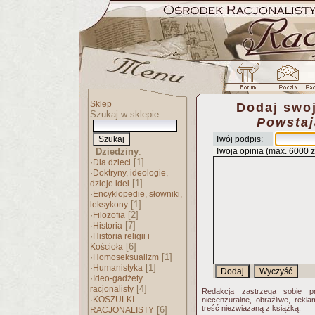
Sklep
Dodaj swoj
Szukaj w sklepie:
Powstaj
Twój podpis:
Dziedziny
:
Twoja opinia (max. 6000 
·
[1]
Dla dzieci
·
Doktryny, ideologie,
[1]
dzieje idei
·
Encyklopedie, słowniki,
[1]
leksykony
·
[2]
Filozofia
·
[7]
Historia
·
Historia religii i
[6]
Kościoła
·
[1]
Homoseksualizm
·
[1]
Humanistyka
·
Ideo-gadżety
[4]
racjonalisty
Redakcja zastrzega sobie p
·
KOSZULKI
niecenzuralne, obraźliwe, rekl
treść niezwiazaną z książką.
[6]
RACJONALISTY