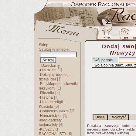
Sklep
Dodaj swoj
Szukaj w sklepie:
Niewyzy
Twój podpis:
Dziedziny
:
Twoja opinia (max. 6000 
·
[1]
Dla dzieci
·
Doktryny, ideologie,
[1]
dzieje idei
·
Encyklopedie, słowniki,
[1]
leksykony
·
[2]
Filozofia
·
[7]
Historia
·
Historia religii i
[6]
Kościoła
·
[1]
Homoseksualizm
·
[1]
Humanistyka
·
Ideo-gadżety
[4]
racjonalisty
Redakcja zastrzega sobie p
·
KOSZULKI
niecenzuralne, obraźliwe, rekl
treść niezwiazaną z książką.
[6]
RACJONALISTY