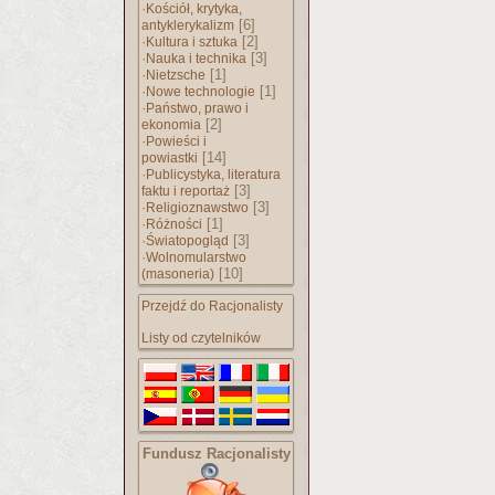
·
Kościół, krytyka,
[6]
antyklerykalizm
·
[2]
Kultura i sztuka
·
[3]
Nauka i technika
·
[1]
Nietzsche
·
[1]
Nowe technologie
·
Państwo, prawo i
[2]
ekonomia
·
Powieści i
[14]
powiastki
·
Publicystyka, literatura
[3]
faktu i reportaż
·
[3]
Religioznawstwo
·
[1]
Różności
·
[3]
Światopogląd
·
Wolnomularstwo
[10]
(masoneria)
Przejdź do Racjonalisty
Listy od czytelników
Fundusz Racjonalisty