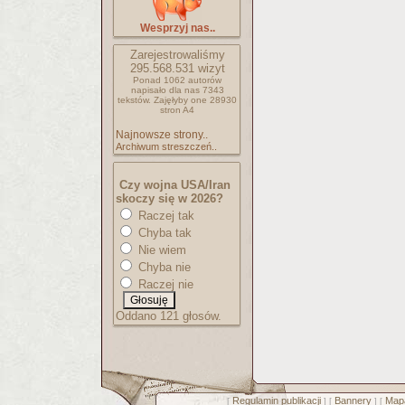
Wesprzyj nas..
Zarejestrowaliśmy
295.568.531
wizyt
Ponad 1062 autorów
napisało
dla nas 7343
tekstów.
Zajęłyby one 28930
stron A4
Najnowsze strony..
Archiwum streszczeń..
Czy wojna USA/Iran
skoczy się w 2026?
Raczej tak
Chyba tak
Nie wiem
Chyba nie
Raczej nie
Oddano 121 głosów.
Regulamin publikacji
Bannery
Mapa
[
] [
] [