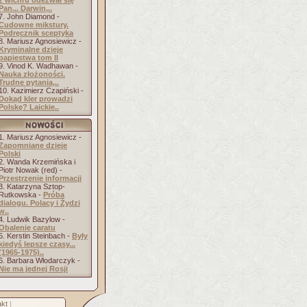
z wichru odezwał się
Pan... Darwin,..
7. John Diamond -
Cudowne mikstury.
Podręcznik sceptyka
8. Mariusz Agnosiewicz -
Kryminalne dzieje
papiestwa tom II
9. Vinod K. Wadhawan -
Nauka złożoności.
Trudne pytania,..
10. Kazimierz Czapiński -
Dokąd kler prowadzi
Polskę? Laickie..
1. Mariusz Agnosiewicz -
Zapomniane dzieje
Polski
2. Wanda Krzemińska i
Piotr Nowak (red) -
Przestrzenie informacji
3. Katarzyna Sztop-
Rutkowska -
Próba
dialogu. Polacy i Żydzi
w..
4. Ludwik Bazylow -
Obalenie caratu
5. Kerstin Steinbach -
Były
kiedyś lepsze czasy...
(1965-1975)..
6. Barbara Włodarczyk -
Nie ma jednej Rosji
kt
]