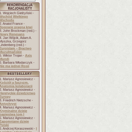
1. Wojciech Giełżyński -
Wschód Wielkiego
Wschodu
2. Anatol France -
Bogowie pragną krwi
3. John Brockman (red.) -
Nowy Renesans
4. Jan Wójcik, Adam A.
Myszka, Grzegorz
Lindenberg (red.) -
Euroislam – Bractwo
Muzułmańskie
5. Wiktor Trojan -
Axis
Mundi
6. Barbara Włodarczyk -
Nie ma jednej Rosji
1. Mariusz Agnosiewicz -
Kościół a faszyzm.
Anatomia kolaboracji
2. Mariusz Agnosiewicz -
Heretyckie dziedzictwo
Europy
3. Friedrich Nietzsche -
Antychryst
4. Mariusz Agnosiewicz -
Kryminalne dzieje
papiestwa tom I
5. Mariusz Agnosiewicz -
Zapomniane dzieje
Polski
6. Andrzej Koraszewski -
I