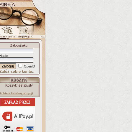
Zaloguj jako
:
Hasło
:
OpenID
Załóż sobie konto..
Koszyk jest pusty
Pobierz katalog pozycji