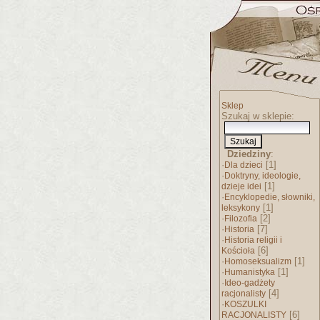
Sklep
Szukaj w sklepie:
Dziedziny
:
·
[1]
Dla dzieci
·
Doktryny, ideologie,
[1]
dzieje idei
·
Encyklopedie, słowniki,
[1]
leksykony
·
[2]
Filozofia
·
[7]
Historia
·
Historia religii i
[6]
Kościoła
·
[1]
Homoseksualizm
·
[1]
Humanistyka
·
Ideo-gadżety
[4]
racjonalisty
·
KOSZULKI
[6]
RACJONALISTY