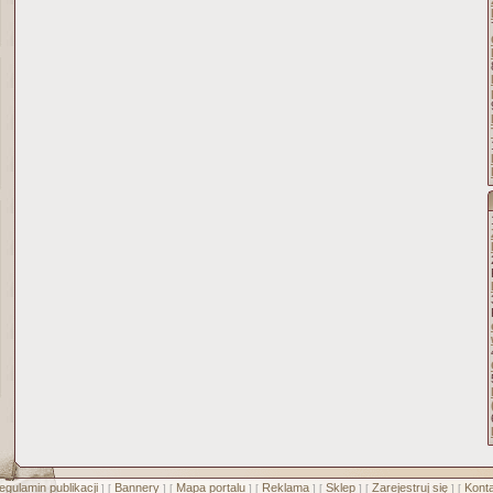
egulamin publikacji
Bannery
Mapa portalu
Reklama
Sklep
Zarejestruj się
Konta
] [
] [
] [
] [
] [
] [