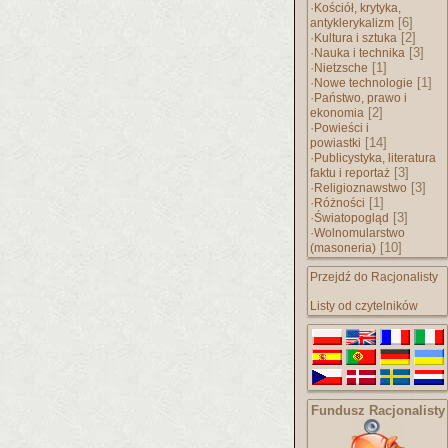
·
Kościół, krytyka,
[6]
antyklerykalizm
·
[2]
Kultura i sztuka
·
[3]
Nauka i technika
·
[1]
Nietzsche
·
[1]
Nowe technologie
·
Państwo, prawo i
[2]
ekonomia
·
Powieści i
[14]
powiastki
·
Publicystyka, literatura
[3]
faktu i reportaż
·
[3]
Religioznawstwo
·
[1]
Różności
·
[3]
Światopogląd
·
Wolnomularstwo
[10]
(masoneria)
Przejdź do Racjonalisty
Listy od czytelników
Fundusz Racjonalisty