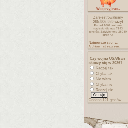
Wesprzyj nas..
Zarejestrowaliśmy
295.906.989
wizyt
Ponad 1062 autorów
napisało
dla nas 7343
tekstów.
Zajęłyby one 28930
stron A4
Najnowsze strony..
Archiwum streszczeń..
Czy wojna USA/Iran
skoczy się w 2026?
Raczej tak
Chyba tak
Nie wiem
Chyba nie
Raczej nie
Oddano 121 głosów.
R
[