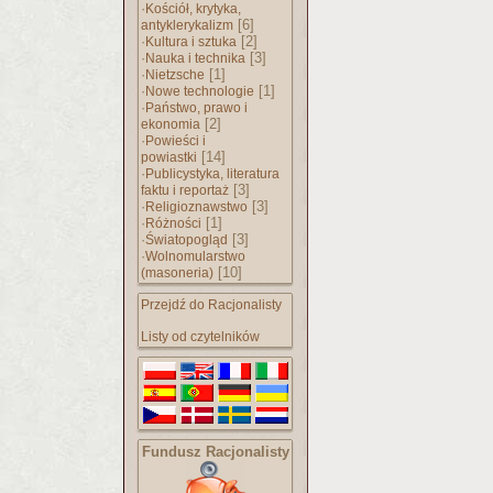
·
Kościół, krytyka,
[6]
antyklerykalizm
·
[2]
Kultura i sztuka
·
[3]
Nauka i technika
·
[1]
Nietzsche
·
[1]
Nowe technologie
·
Państwo, prawo i
[2]
ekonomia
·
Powieści i
[14]
powiastki
·
Publicystyka, literatura
[3]
faktu i reportaż
·
[3]
Religioznawstwo
·
[1]
Różności
·
[3]
Światopogląd
·
Wolnomularstwo
[10]
(masoneria)
Przejdź do Racjonalisty
Listy od czytelników
Fundusz Racjonalisty