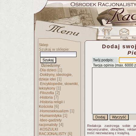
Sklep
Dodaj swoj
Szukaj w sklepie:
Pi
Twój podpis:
Dziedziny
:
Twoja opinia (max. 6000 
·
[1]
Dla dzieci
·
Doktryny, ideologie,
[1]
dzieje idei
·
Encyklopedie, słowniki,
[1]
leksykony
·
[2]
Filozofia
·
[7]
Historia
·
Historia religii i
[6]
Kościoła
·
[1]
Homoseksualizm
·
[1]
Humanistyka
·
Ideo-gadżety
[4]
racjonalisty
Redakcja zastrzega sobie p
·
KOSZULKI
niecenzuralne, obraźliwe, rekl
treść niezwiazaną z książką.
[6]
RACJONALISTY