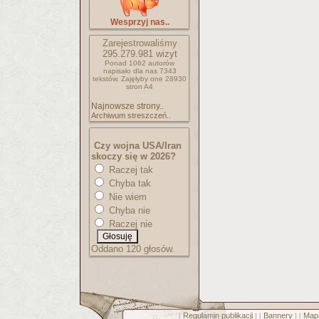
Wesprzyj nas..
Zarejestrowaliśmy
295.279.981
wizyt
Ponad 1062 autorów
napisało
dla nas 7343
tekstów.
Zajęłyby one 28930
stron A4
Najnowsze strony..
Archiwum streszczeń..
Czy wojna USA/Iran
skoczy się w 2026?
Raczej tak
Chyba tak
Nie wiem
Chyba nie
Raczej nie
Oddano 120 głosów.
Regulamin publikacji
Bannery
Mapa
[
] [
] [