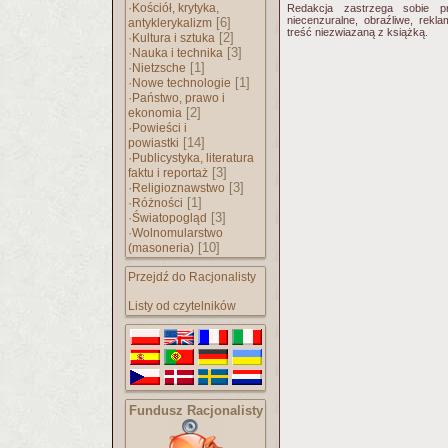
·
Kościół, krytyka,
Redakcja zastrzega sobie p
niecenzuralne, obraźliwe, rekl
[6]
antyklerykalizm
treść niezwiazaną z książką.
·
[2]
Kultura i sztuka
·
[3]
Nauka i technika
·
[1]
Nietzsche
·
[1]
Nowe technologie
·
Państwo, prawo i
[2]
ekonomia
·
Powieści i
[14]
powiastki
·
Publicystyka, literatura
[3]
faktu i reportaż
·
[3]
Religioznawstwo
·
[1]
Różności
·
[3]
Światopogląd
·
Wolnomularstwo
[10]
(masoneria)
Przejdź do Racjonalisty
Listy od czytelników
Fundusz Racjonalisty