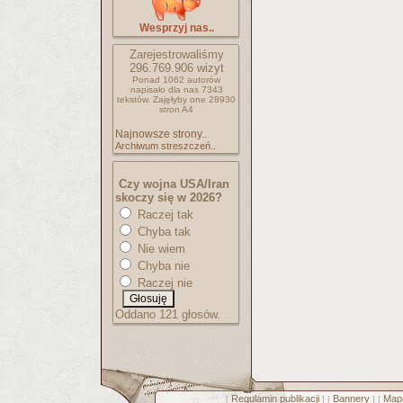
Wesprzyj nas..
Zarejestrowaliśmy
296.769.906
wizyt
Ponad 1062 autorów
napisało
dla nas 7343
tekstów.
Zajęłyby one 28930
stron A4
Najnowsze strony..
Archiwum streszczeń..
Czy wojna USA/Iran
skoczy się w 2026?
Raczej tak
Chyba tak
Nie wiem
Chyba nie
Raczej nie
Oddano 121 głosów.
Regulamin publikacji
Bannery
Mapa
[
] [
] [