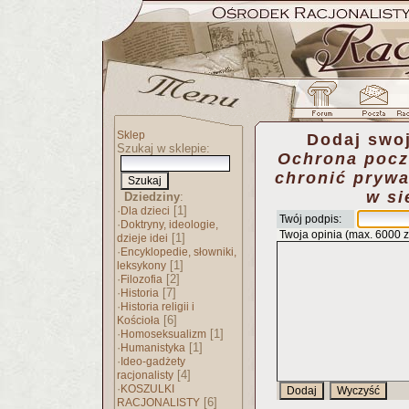
Sklep
Dodaj swoj
Szukaj w sklepie:
Ochrona poczt
chronić pryw
w si
Dziedziny
:
·
[1]
Dla dzieci
Twój podpis:
·
Doktryny, ideologie,
Twoja opinia (max. 6000 
[1]
dzieje idei
·
Encyklopedie, słowniki,
[1]
leksykony
·
[2]
Filozofia
·
[7]
Historia
·
Historia religii i
[6]
Kościoła
·
[1]
Homoseksualizm
·
[1]
Humanistyka
·
Ideo-gadżety
[4]
racjonalisty
·
KOSZULKI
[6]
RACJONALISTY