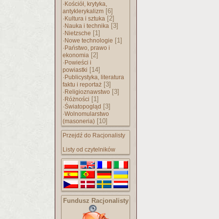
·
Kościół, krytyka,
[6]
antyklerykalizm
·
[2]
Kultura i sztuka
·
[3]
Nauka i technika
·
[1]
Nietzsche
·
[1]
Nowe technologie
·
Państwo, prawo i
[2]
ekonomia
·
Powieści i
[14]
powiastki
·
Publicystyka, literatura
[3]
faktu i reportaż
·
[3]
Religioznawstwo
·
[1]
Różności
·
[3]
Światopogląd
·
Wolnomularstwo
[10]
(masoneria)
Przejdź do Racjonalisty
Listy od czytelników
Fundusz Racjonalisty