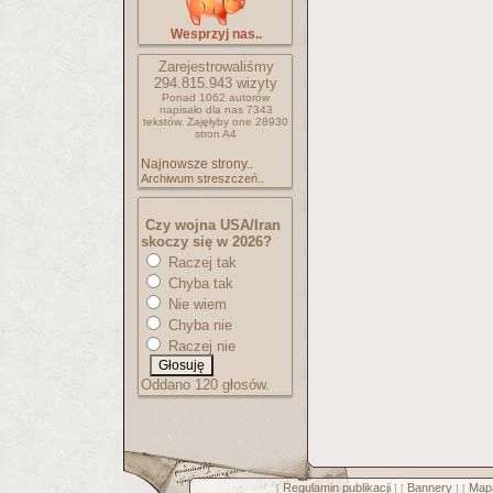
Wesprzyj nas..
Zarejestrowaliśmy
294.815.943
wizyty
Ponad 1062 autorów
napisało
dla nas 7343
tekstów.
Zajęłyby one 28930
stron A4
Najnowsze strony..
Archiwum streszczeń..
Czy wojna USA/Iran
skoczy się w 2026?
Raczej tak
Chyba tak
Nie wiem
Chyba nie
Raczej nie
Oddano 120 głosów.
Regulamin publikacji
Bannery
Mapa
[
] [
] [