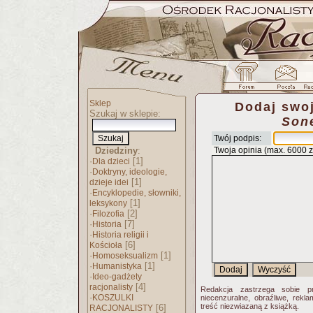
Sklep
Dodaj swoj
Szukaj w sklepie:
Son
Twój podpis:
Dziedziny
:
Twoja opinia (max. 6000 
·
[1]
Dla dzieci
·
Doktryny, ideologie,
[1]
dzieje idei
·
Encyklopedie, słowniki,
[1]
leksykony
·
[2]
Filozofia
·
[7]
Historia
·
Historia religii i
[6]
Kościoła
·
[1]
Homoseksualizm
·
[1]
Humanistyka
·
Ideo-gadżety
[4]
racjonalisty
Redakcja zastrzega sobie p
·
KOSZULKI
niecenzuralne, obraźliwe, rekl
treść niezwiazaną z książką.
[6]
RACJONALISTY