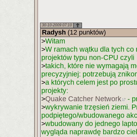
30-10-2009 07:10
Radysh
(12 punktów)
>
Witam
>
W ramach wątku dla tych co 
projektów typu non-CPU czyli
>
takich, które nie wymagają m
precyzyjniej: potrzebują znik
>
a których celem jest po prost
projekty:
>
Quake Catcher Network
- p
>
wykrywanie trzęsień ziemi. 
podpiętego/wbudowanego akce
>
wbudowany do jednego lapto
wygląda naprawdę bardzo cie