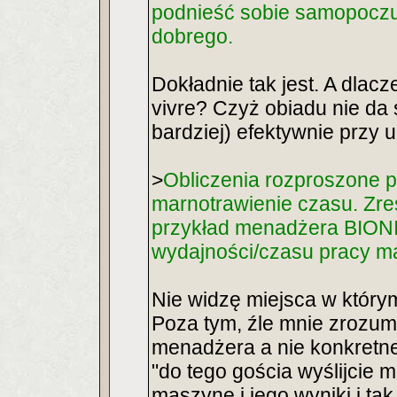
podnieść sobie samopoczuc
dobrego.
Dokładnie tak jest. A dlac
vivre? Czyż obiadu nie da 
bardziej) efektywnie przy u
>
Obliczenia rozproszone 
marnotrawienie czasu. Zre
przykład menadżera BIONIC
wydajności/czasu pracy m
Nie widzę miejsca w którym
Poza tym, źle mnie zrozum
menadżera a nie konkretne
"do tego gościa wyślijcie 
maszynę i jego wyniki i tak