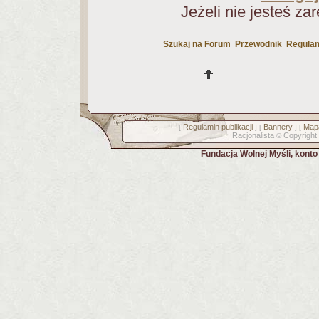
Jeżeli nie jesteś za
Szukaj na Forum
Przewodnik
Regulam
Regulamin publikacji
Bannery
Mapa
[
] [
] [
Racjonalista
Copyright
©
Fundacja Wolnej Myśli, kont