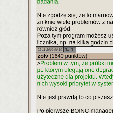
badania.
Nie zgodzę się, że to marnow
zniknie wiele problemów z nas
również głód.
Poza tym program możesz ust
licznika, np. na kilka godzin 
01-11-2009 00:10
zolv
(1640 punktów)
>
Problem w tym, że próbki m
po którym ulegają one degrad
użyteczne dla projektu. Wte
nich wysoki priorytet w syste
Nie jest prawdą to co piszesz
Po pierwsze BOINC manager 