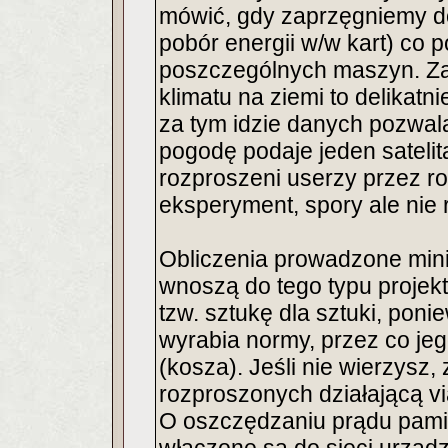
mówić, gdy zaprzęgniemy do 
pobór energii w/w kart) co p
poszczególnych maszyn. Za
klimatu na ziemi to delikatn
za tym idzie danych pozwal
pogodę podaje jeden satelit
rozproszeni userzy przez rok
eksperyment, spory ale nie 
Obliczenia prowadzone mini
wnoszą do tego typu projektó
tzw. sztukę dla sztuki, pon
wyrabia normy, przez co jeg
(kosza). Jeśli nie wierzysz,
rozproszonych działającą via
O oszczędzaniu prądu pami