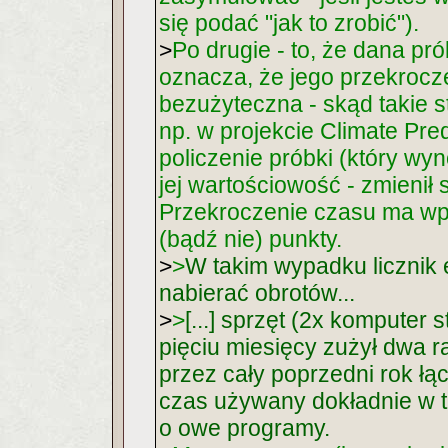
się podać "jak to zrobić").
>
Po drugie - to, że dana p
oznacza, że jego przekrocz
bezużyteczna - skąd takie 
np. w projekcie Climate Pre
policzenie próbki (który wyn
jej wartościowość - zmienił 
Przekroczenie czasu ma wp
(bądź nie) punkty.
>
>
W takim wypadku licznik
nabierać obrotów...
>
>
[...] sprzęt (2x komputer 
pięciu miesięcy zużył dwa ra
przez cały poprzedni rok łąc
czas używany dokładnie w t
o owe programy.