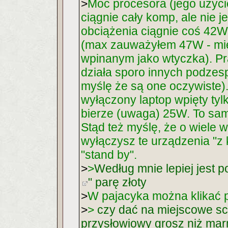
>
Moc procesora (jego użyci
ciągnie cały komp, ale nie j
obciążenia ciągnie coś 42
(max zauważyłem 47W - mi
wpinanym jako wtyczka). Pr
działa sporo innych podzesp
myślę że są one oczywiste)
wyłączony laptop wpięty tylk
bierze (uwaga) 25W. To samo
Stąd też myślę, że o wiele 
wyłączysz te urządzenia "z k
"stand by".
>
>
Według mnie lepiej jest 
" parę złoty
>
W pajacyka można klikać 
>
>
czy dać na miejscowe sc
przysłowiowy grosz niż mar