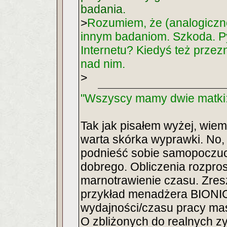
badania.
>
Rozumiem, że (analogiczne
innym badaniom. Szkoda. P
Internetu? Kiedyś też prze
nad nim.
>
"Wszyscy mamy dwie matki:
Tak jak pisałem wyżej, wie
warta skórka wyprawki. No,
podnieść sobie samopoczuci
dobrego. Obliczenia rozpr
marnotrawienie czasu. Zres
przykład menadżera BIONIC 
wydajności/czasu pracy ma
O zbliżonych do realnych z