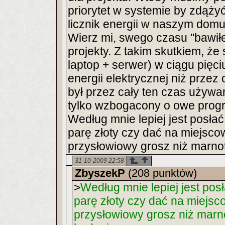
priorytet w systemie by zdąż
licznik energii w naszym domu
Wierz mi, swego czasu "bawiłem
projekty. Z takim skutkiem, że
laptop + serwer) w ciągu pięc
energii elektrycznej niż przez
był przez cały ten czas używa
tylko wzbogacony o owe prog
Według mnie lepiej jest posł
parę złoty czy dać na miejsc
przysłowiowy grosz niż marnot
31-10-2009 22:58
ZbyszekP
(208 punktów)
>
Według mnie lepiej jest po
parę złoty czy dać na miejs
przysłowiowy grosz niż marno