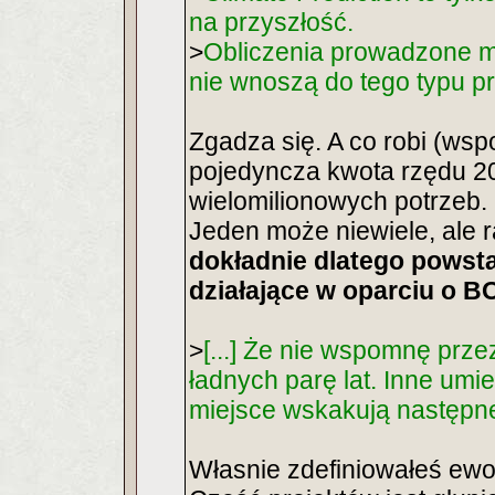
na przyszłość.
>
Obliczenia prowadzone mi
nie wnoszą do tego typu pr
Zgadza się. A co robi (ws
pojedyncza kwota rzędu 20
wielomilionowych potrzeb.
Jeden może niewiele, ale 
dokładnie dlatego powstał
działające w oparciu o B
>
[...] Że nie wspomnę prze
ładnych parę lat. Inne umie
miejsce wskakują następne
Własnie zdefiniowałeś ewo