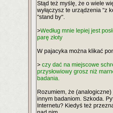
Stąd też myślę, że o wiele w
wyłączysz te urządzenia "z ko
"stand by".
>
Według mnie lepiej jest po
parę złoty
W pajacyka można klikać po
>
czy dać na miejscowe schr
przysłowiowy grosz niż marno
badania.
Rozumiem, że (analogiczne) 
innym badaniom. Szkoda. Py
Internetu? Kiedyś też przez
nad nim.