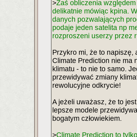
>
Zaś obliczenia względem 
delikatnie mówiąc kpina. Wi
danych pozwalających pro
podaje jeden satelita np m
rozproszeni userzy przez r
Przykro mi, że to napiszę,
Climate Prediction nie ma
klimatu - to nie to samo. Je
przewidywać zmiany klimatu
rewolucyjne odkrycie!
A jeżeli uważasz, że to je
lepsze modele przewidywan
bogatym człowiekiem.
>
Climate Prediction to tyl