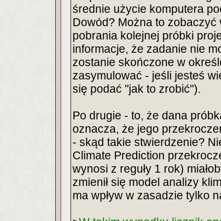
średnie użycie komputera po
Dowód? Można to zobaczyć w
pobrania kolejnej próbki pro
informacje, że zadanie nie m
zostanie skończone w okreś
zasymulować - jeśli jesteś w
się podać "jak to zrobić").
Po drugie - to, że dana pró
oznacza, że jego przekrocze
- skąd takie stwierdzenie? N
Climate Prediction przekrocze
wynosi z reguły 1 rok) miało
zmienił się model analizy kl
ma wpływ w zasadzie tylko n