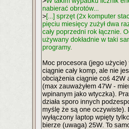
>
W takim wypadku licznik e
nabierać obrotów...
>
[...] sprzęt (2x komputer st
pięciu miesięcy zużył dwa raz
cały poprzedni rok łącznie. O
używany dokładnie w taki sa
programy.
Moc procesora (jego użycie)
ciągnie cały komp, ale nie je
obciążenia ciągnie coś 42W
(max zauważyłem 47W - mie
wpinanym jako wtyczka). Pra
działa sporo innych podzespo
myślę że są one oczywiste).
wyłączony laptop wpięty tylko
bierze (uwaga) 25W. To samo 