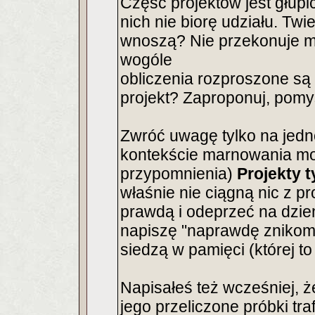
Część projektów jest głupi
nich nie biorę udziału. Tw
wnoszą? Nie przekonuje mni
wogóle
obliczenia rozproszone s
projekt? Zaproponuj, pomy
Zwróć uwagę tylko na jedn
kontekście marnowania mo
przypomnienia)
Projekty 
właśnie nie ciągną nic z 
prawdą i odeprzeć na dzie
napiszę "naprawdę znikomą
siedzą w pamięci (której to
Napisałeś też wcześniej, ż
jego przeliczone próbki tra