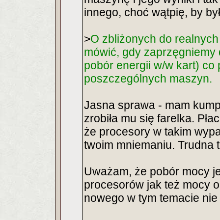
innego, choć wątpię, by był
>
O zbliżonych do realnych
mówić, gdy zaprzęgniemy d
pobór energii w/w kart) co 
poszczególnych maszyn.
Jasna sprawa - mam kumpla
zrobiła mu się farelka. Pła
że procesory w takim wypa
twoim mniemaniu. Trudna 
Uważam, że pobór mocy jes
procesorów jak też mocy ob
nowego w tym temacie nie 