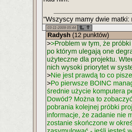
"Wszyscy mamy dwie matki: 
03-11-2009 05:44
Radysh
(12 punktów)
>
>
Problem w tym, że próbki
po którym ulegają one degra
użyteczne dla projektu. Wt
nich wysoki priorytet w syst
>
Nie jest prawdą to co pisz
>
Po pierwsze BOINC manage
średnie użycie komputera p
Dowód? Można to zobaczyć 
pobrania kolejnej próbki pr
informacje, że zadanie nie 
zostanie skończone w okre
zasymulować - jeśli jesteś