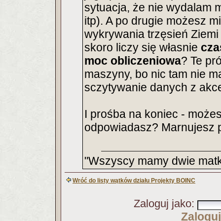
sytuacja, że nie wydalam 
itp). A po drugie możesz m
wykrywania trzęsień Ziem
skoro liczy się własnie
cza
moc obliczeniowa
? Te pr
maszyny, bo nic tam nie ma
sczytywanie danych z akce
I prośba na koniec - może
odpowiadasz? Marnujesz 
"Wszyscy mamy dwie matki
Wróć do listy wątków działu Projekty BOINC
Zaloguj jako
:
Zaloguj