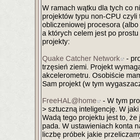
W ramach wątku dla tych co n
projektów typu non-CPU czyli 
obliczeniowej procesora (albo
a których celem jest po prostu
projekty:
Quake Catcher Network
- pr
trzęsień ziemi. Projekt wym
akcelerometru. Osobiście mam
Sam projekt (w tym wygaszac
FreeHAL@home
- W tym pro
> sztuczną inteligencję. W jak
Wadą tego projektu jest to, że 
pada. W ustawieniach konta n
liczbę próbek jakie przelicza