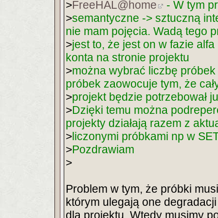
>
FreeHAL@home
- W tym pr
>
semantyczne -> sztuczną inte
nie mam pojęcia. Wadą tego p
>
jest to, że jest on w fazie al
konta na stronie projektu
>
można wybrać liczbę próbek j
próbek zaowocuje tym, że cał
>
projekt będzie potrzebował 
>
Dzięki temu można podreper
projekty działają razem z aktu
>
liczonymi próbkami np w S
>
Pozdrawiam
>
Problem w tym, że próbki mus
którym ulegają one degradacji
dla projektu. Wtedy musimy po