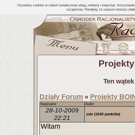
Używamy cookies w celach świadczenia usług, reklamy i statystyk. Korzystani
urządzeniu. Pamiętaj, że zawsze możesz
zmie
Projekt
Ten wątek
Działy Forum
Projekty BOI
»
Napisano
Autor
28-10-2009
zolv
(1640 punktów)
22:21
Witam