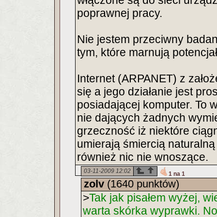
włączone są do sieci urząd
poprawnej pracy.
Nie jestem przeciwny badanio
tym, które marnują potencja
Internet (ARPANET) z założ
się a jego działanie jest pr
posiadającej komputer. To 
nie dających żadnych wymi
grzeczność iż niektóre ciągn
umierają śmiercią naturalną
również nic nie wnoszące.
03-11-2009 12:02
1 na 1
zolv
(1640 punktów)
>
Tak jak pisałem wyżej, w
warta skórka wyprawki. No