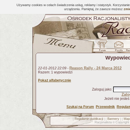
Używamy cookies w celach świadczenia usług, reklamy i statystyk. Korzystani
urządzeniu. Pamiętaj, że zawsze możesz
zmie
Wypowiedz
Reason Rally - 24 Marca 2012
22-01-2012 22:09
-
Razem: 1 wypowiedzi
Pokaż alfabetycznie
Zaloguj jako
:
Zalo
Jeżeli nie jeste
Szukaj na Forum
Przewodnik
Regulam
Regulamin publikacji
Bannery
Mapa
[
] [
] [
Racjonalista
Copyright
©