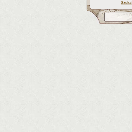
Szuka
R
[