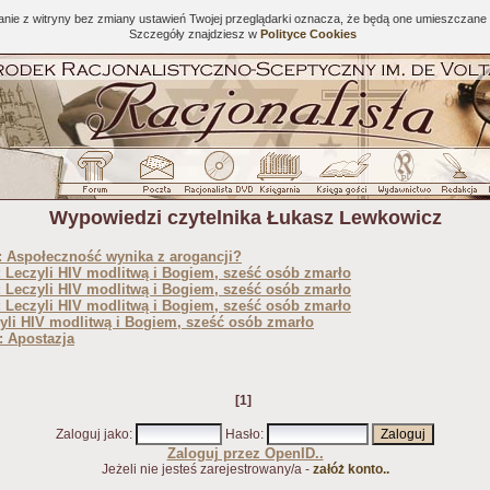
tanie z witryny bez zmiany ustawień Twojej przeglądarki oznacza, że będą one umieszcza
Szczegóły znajdziesz w
Polityce Cookies
Wypowiedzi czytelnika Łukasz Lewkowicz
 Aspołeczność wynika z arogancji?
 Leczyli HIV modlitwą i Bogiem, sześć osób zmarło
 Leczyli HIV modlitwą i Bogiem, sześć osób zmarło
 Leczyli HIV modlitwą i Bogiem, sześć osób zmarło
yli HIV modlitwą i Bogiem, sześć osób zmarło
: Apostazja
[1]
Zaloguj jako
:
Hasło
:
Zaloguj przez OpenID..
Jeżeli nie jesteś zarejestrowany/a -
załóż konto..