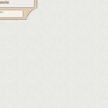
atorów
kt
]