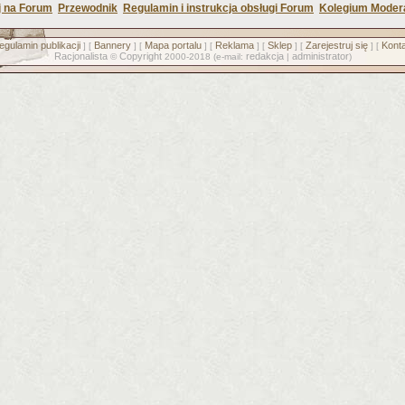
j na Forum
Przewodnik
Regulamin i instrukcja obsługi Forum
Kolegium Moder
egulamin publikacji
Bannery
Mapa portalu
Reklama
Sklep
Zarejestruj się
Konta
] [
] [
] [
] [
] [
] [
Racjonalista
Copyright
redakcja
administrator
©
2000-2018 (e-mail:
|
)