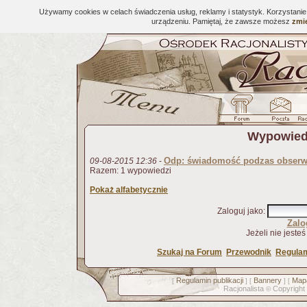
Używamy cookies w celach świadczenia usług, reklamy i statystyk. Korzystani
urządzeniu. Pamiętaj, że zawsze możesz
zmie
Wypowiedz
Odp: świadomość podzas obserwa
09-08-2015 12:36
-
Razem: 1 wypowiedzi
Pokaż alfabetycznie
Zaloguj jako
:
Zalo
Jeżeli nie jeste
Szukaj na Forum
Przewodnik
Regulam
Regulamin publikacji
Bannery
Mapa
[
] [
] [
Racjonalista
Copyright
©