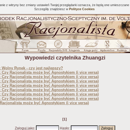
tanie z witryny bez zmiany ustawień Twojej przeglądarki oznacza, że będą one umieszcza
Szczegóły znajdziesz w
Polityce Cookies
Wypowiedzi czytelnika Zhuangzi
 Wolny Rynek - czy jest najlepszy?
 Czy Racjonalista może być Agnostykiem (i vice versa)
 Czy Racjonalista może być Agnostykiem (i vice versa)
 Czy Racjonalista może być Agnostykiem (i vice versa)
 Czy Racjonalista może być Agnostykiem (i vice versa)
 Czy Racjonalista może być Agnostykiem (i vice versa)
 Czy Racjonalista może być Agnostykiem (i vice versa)
 Czy Racjonalista może być Agnostykiem (i vice versa)
Racjonalista może być Agnostykiem (i vice versa)
[1]
Zaloguj jako
:
Hasło
: