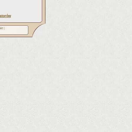
atorów
kt
]