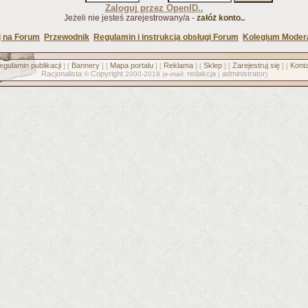
Zaloguj przez OpenID..
Jeżeli nie jesteś zarejestrowany/a -
załóż konto..
j na Forum
Przewodnik
Regulamin i instrukcja obsługi Forum
Kolegium Moder
egulamin publikacji
Bannery
Mapa portalu
Reklama
Sklep
Zarejestruj się
Konta
] [
] [
] [
] [
] [
] [
Racjonalista
Copyright
redakcja
administrator
©
2000-2018 (e-mail:
|
)