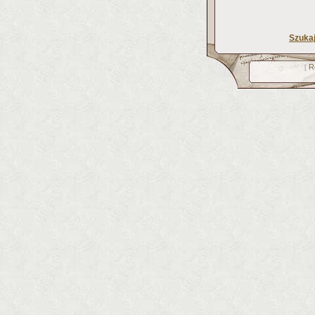
Szuka
R
[