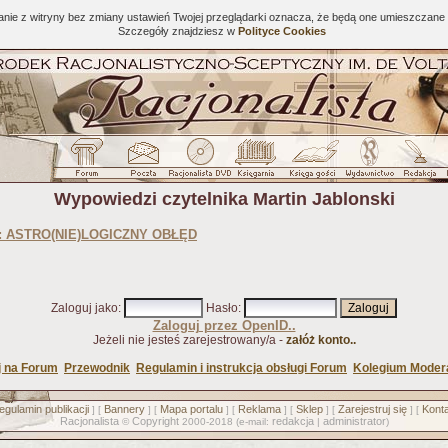
tanie z witryny bez zmiany ustawień Twojej przeglądarki oznacza, że będą one umieszcza
Szczegóły znajdziesz w
Polityce Cookies
Wypowiedzi czytelnika Martin Jablonski
: ASTRO(NIE)LOGICZNY OBŁĘD
Zaloguj jako
:
Hasło
:
Zaloguj przez OpenID..
Jeżeli nie jesteś zarejestrowany/a -
załóż konto..
j na Forum
Przewodnik
Regulamin i instrukcja obsługi Forum
Kolegium Moder
egulamin publikacji
Bannery
Mapa portalu
Reklama
Sklep
Zarejestruj się
Konta
] [
] [
] [
] [
] [
] [
Racjonalista
Copyright
redakcja
administrator
©
2000-2018 (e-mail:
|
)