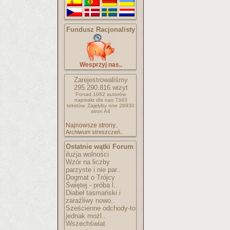
Fundusz Racjonalisty
Wesprzyj nas..
Zarejestrowaliśmy
295.290.816
wizyt
Ponad 1062 autorów
napisało
dla nas 7343
tekstów.
Zajęłyby one 28930
stron A4
Najnowsze strony..
Archiwum streszczeń..
Ostatnie wątki Forum
:
iluzja wolności
Wzór na liczby
parzyste i nie par..
Dogmat o Trójcy
Świętej - próba l..
Diabeł tasmański i
zaraźliwy nowo..
Sześcienne odchody-to
jednak możl..
Wszechświat