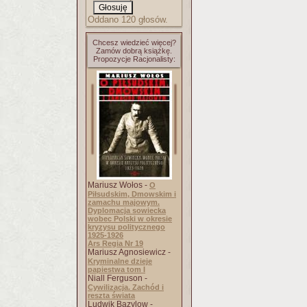
Oddano 120 głosów.
Chcesz wiedzieć więcej?
Zamów dobrą książkę.
Propozycje Racjonalisty:
Mariusz Wołos -
O
Piłsudskim, Dmowskim i
zamachu majowym.
Dyplomacja sowiecka
wobec Polski w okresie
kryzysu politycznego
1925-1926
Ars Regia Nr 19
Mariusz Agnosiewicz -
Kryminalne dzieje
papiestwa tom I
Niall Ferguson -
Cywilizacja. Zachód i
reszta świata
Ludwik Bazylow -