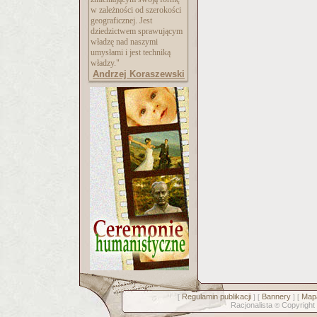
w zależności od szerokości
geograficznej. Jest
dziedzictwem sprawującym
władzę nad naszymi
umysłami i jest techniką
władzy."
Andrzej Koraszewski
Regulamin publikacji
Bannery
Mapa
[
] [
] [
Racjonalista
Copyright
©