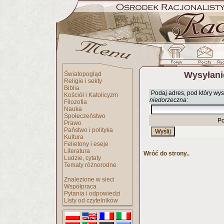
Wysyłani
Światopogląd
Religie i sekty
Biblia
Podaj adres, pod który wys
Kościół i Katolicyzm
niedorzeczna
:
Filozofia
Nauka
Społeczeństwo
Po
Prawo
Państwo i polityka
Kultura
Felietony i eseje
Literatura
Wróć do strony..
Ludzie, cytaty
Tematy różnorodne
Znalezione w sieci
Współpraca
Pytania i odpowiedzi
Listy od czytelników