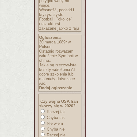
przygotowany na
więce..
Własność, podatki i
kryzys: syste..
Football i "okolice"
oraz aktorst..
zakazane jabłko z raju
Ogłoszenia
:
30 marca 1689r w
Polsce
Ostatnio rozważam
wdrożenie Symfonii w
chmu..
Jakie są rzeczywiste
koszty wdrożenia AI
dobre szkolenia lub
materiały dotyczące
Arc..
Dodaj ogłoszenie..
Czy wojna USA/Iran
skoczy się w 2026?
Raczej tak
Chyba tak
Nie wiem
Chyba nie
Raczej nie