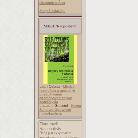
Obalenie caratu
Znajdź książkę..
Sklepik "Racjonalisty"
Lech Ostasz -
Między
realnością a utopią: w
poszukiwaniu
alternatywnej formy
współbycia
Lucas L. Grabeel -
Homo
Sanctus. Opowieść
homokapłana
Złota myśl
Racjonalisty:
"Bóg jest aksjomatem
zmieniającym swoją formę