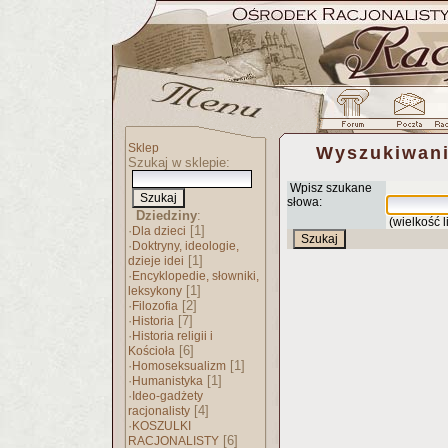
Sklep
Wyszukiwani
Szukaj w sklepie:
Wpisz szukane
słowa:
Dziedziny
:
(wielkość l
·
[1]
Dla dzieci
·
Doktryny, ideologie,
[1]
dzieje idei
·
Encyklopedie, słowniki,
[1]
leksykony
·
[2]
Filozofia
·
[7]
Historia
·
Historia religii i
[6]
Kościoła
·
[1]
Homoseksualizm
·
[1]
Humanistyka
·
Ideo-gadżety
[4]
racjonalisty
·
KOSZULKI
[6]
RACJONALISTY