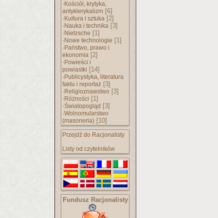
·
Kościół, krytyka,
[6]
antyklerykalizm
·
[2]
Kultura i sztuka
·
[3]
Nauka i technika
·
[1]
Nietzsche
·
[1]
Nowe technologie
·
Państwo, prawo i
[2]
ekonomia
·
Powieści i
[14]
powiastki
·
Publicystyka, literatura
[3]
faktu i reportaż
·
[3]
Religioznawstwo
·
[1]
Różności
·
[3]
Światopogląd
·
Wolnomularstwo
[10]
(masoneria)
Przejdź do Racjonalisty
Listy od czytelników
Fundusz Racjonalisty