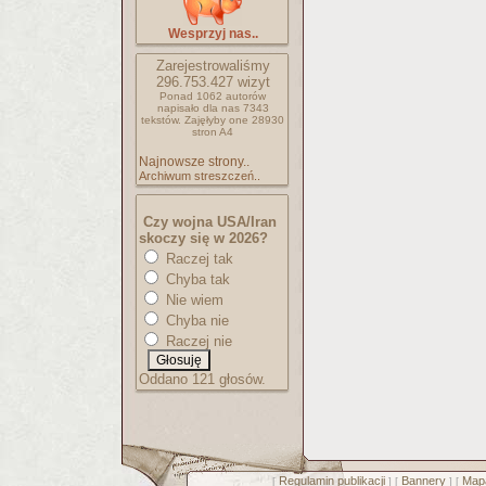
Wesprzyj nas..
Zarejestrowaliśmy
296.753.427
wizyt
Ponad 1062 autorów
napisało
dla nas 7343
tekstów.
Zajęłyby one 28930
stron A4
Najnowsze strony..
Archiwum streszczeń..
Czy wojna USA/Iran
skoczy się w 2026?
Raczej tak
Chyba tak
Nie wiem
Chyba nie
Raczej nie
Oddano 121 głosów.
Regulamin publikacji
Bannery
Mapa
[
] [
] [