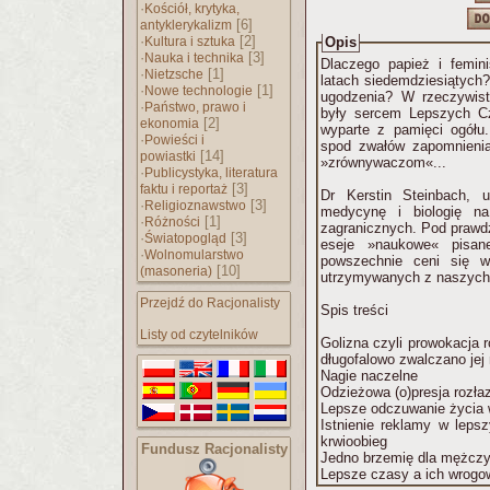
·
Kościół, krytyka,
[6]
antyklerykalizm
·
[2]
Kultura i sztuka
Opis
·
[3]
Nauka i technika
Dlaczego papież i femin
·
[1]
Nietzsche
latach siedemdziesiątych
·
[1]
Nowe technologie
ugodzenia? W rzeczywist
·
Państwo, prawo i
były sercem Lepszych Cz
[2]
ekonomia
wyparte z pamięci ogółu
·
Powieści i
spod zwałów zapomnieni
[14]
powiastki
»zrównywaczom«...
·
Publicystyka, literatura
[3]
faktu i reportaż
Dr Kerstin Steinbach, 
·
[3]
Religioznawstwo
medycynę i biologię na
·
[1]
Różności
zagranicznych. Pod prawd
·
[3]
Światopogląd
eseje »naukowe« pisan
·
Wolnomularstwo
powszechnie ceni się w
[10]
(masoneria)
utrzymywanych z naszych
Przejdź do Racjonalisty
Spis treści
Listy od czytelników
Golizna czyli prowokacja 
długofalowo zwalczano jej
Nagie naczelne
Odzieżowa (o)presja rozłaz
Lepsze odczuwanie życia 
Istnienie reklamy w lepsz
krwioobieg
Fundusz Racjonalisty
Jedno brzemię dla mężczyz
Lepsze czasy a ich wrogo