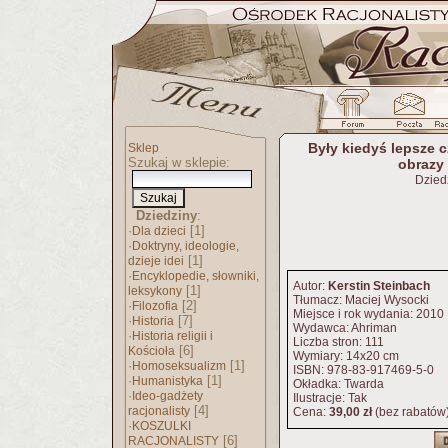
Były kiedyś lepsze 
Sklep
Szukaj w sklepie:
obrazy 
Dzied
Dziedziny
:
·
[1]
Dla dzieci
·
Doktryny, ideologie,
[1]
dzieje idei
·
Encyklopedie, słowniki,
Autor:
Kerstin Steinbach
[1]
leksykony
Tłumacz: Maciej Wysocki
·
[2]
Filozofia
Miejsce i rok wydania: 2010
·
[7]
Historia
Wydawca: Ahriman
·
Historia religii i
Liczba stron: 111
[6]
Kościoła
Wymiary: 14x20 cm
·
[1]
Homoseksualizm
ISBN: 978-83-917469-5-0
·
[1]
Humanistyka
Okładka: Twarda
·
Ideo-gadżety
Ilustracje: Tak
[4]
racjonalisty
Cena:
39,00 zł
(bez rabatów
·
KOSZULKI
[6]
RACJONALISTY