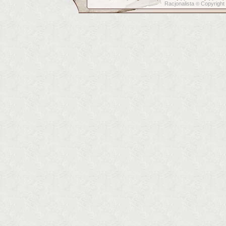
Racjonalista
Copyright
©