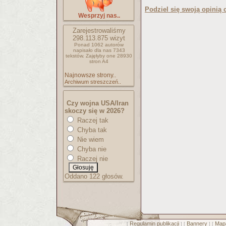
Podziel się swoją opinią o
Wesprzyj nas..
Zarejestrowaliśmy
298.113.875
wizyt
Ponad 1062 autorów
napisało
dla nas 7343
tekstów.
Zajęłyby one 28930
stron A4
Najnowsze strony..
Archiwum streszczeń..
Czy wojna USA/Iran
skoczy się w 2026?
Raczej tak
Chyba tak
Nie wiem
Chyba nie
Raczej nie
Oddano 122 głosów.
Regulamin publikacji
Bannery
Mapa
[
] [
] [