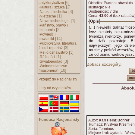
[6]
antyklerykalizm
Okładka: Twarda+obwoluta
·
[2]
Kultura i sztuka
Ilustracje: Nie
·
[3]
Dostępność: 7 dni
Nauka i technika
Cena:
43,00 zł
(bez rabatów
·
[1]
Nietzsche
·
[1]
Nowe technologie
Opis
·
Państwo, prawo i
(...) niewielki traktat fi
[2]
ekonomia
lecz niestety nieukończo
·
Powieści i
twierdzą niektórzy, poni
[14]
powiastki
do dziś pozostaje B
·
Publicystyka, literatura
największym jego dzie
[3]
faktu i reportaż
musimy pośród wersetów, 
·
[3]
Religioznawstwo
że od ośmiu wieków jeszc
·
[1]
Różności
·
[3]
Światopogląd
Zobacz szczegóły..
·
Wolnomularstwo
[10]
(masoneria)
Przejdź do Racjonalisty
Absolu
Listy od czytelników
Fundusz Racjonalisty
Autor:
Karl Heinz Bohrer
Tłumacz: Krystyna Krzemie
Seria: Terminus
Miejsce i rok wydania: War