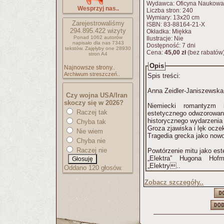
Wydawca: Oficyna Naukowa
Wesprzyj nas..
Liczba stron: 240
Wymiary: 13x20 cm
Zarejestrowaliśmy
ISBN: 83-88164-21-X
294.895.422
wizyty
Okładka: Miękka
Ponad 1062 autorów
Ilustracje: Nie
napisało
dla nas 7343
Dostępność: 7 dni
tekstów.
Zajęłyby one 28930
Cena:
45,00 zł
(bez rabatów
stron A4
Opis
Najnowsze strony..
Archiwum streszczeń..
Spis treści:
Anna Zeidler-Janiszewska:
Czy wojna USA/Iran
skoczy się w 2026?
Niemiecki romantyzm 
Raczej tak
estetycznego odwzorowan
historycznego wydarzeni
Chyba tak
Groza zjawiska i lęk ocze
Nie wiem
Tragedia grecka jako now
Chyba nie
Raczej nie
Powtórzenie mitu jako est
„Elektra” Hugona Hofm
„Elektry..
Oddano 120 głosów.
Zobacz szczegóły..