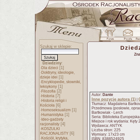
Szukaj w sklepie:
Dziedz
Zna
Dziedziny
:
·
[1]
Dla dzieci
·
Doktryny, ideologie,
[1]
dzieje idei
·
Encyklopedie, słowniki,
[1]
leksykony
·
[2]
Filozofia
Autor:
Dante
·
[7]
Historia
Inne pozycje autora (1)
|
·
Historia religii i
Tłumacz: Magdalena Bartkow
[6]
Kościoła
Przedmowa (posłowie, opra
·
[1]
Homoseksualizm
Bartkowiak - Lerch
·
[1]
Humanistyka
Seria: Biblioteka Europejska
·
Ideo-gadżety
Miejsce i rok wydania: Kęty
[4]
racjonalisty
Wydawca: ANTYK
·
KOSZULKI
Liczba stron: 225
[6]
RACJONALISTY
Wymiary: 17x23 cm
·
Kościół, krytyka,
ISBN: 8388524925