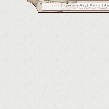
Regulamin publikacji
Bannery
Mapa
[
] [
] [
Racjonalista
Copyright
©