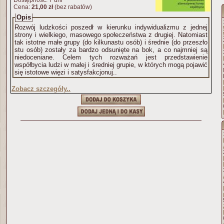
Dostępność: 7 dni
Cena:
21,00 zł
(bez rabatów)
Opis
Rozwój ludzkości poszedł w kierunku indywidualizmu z jednej
strony i wielkiego, masowego społeczeństwa z drugiej. Natomiast
tak istotne małe grupy (do kilkunastu osób) i średnie (do przeszło
stu osób) zostały za bardzo odsunięte na bok, a co najmniej są
niedoceniane. Celem tych rozważań jest przedstawienie
współbycia ludzi w małej i średniej grupie, w których mogą pojawić
się istotowe więzi i satysfakcjonuj..
Zobacz szczegóły..