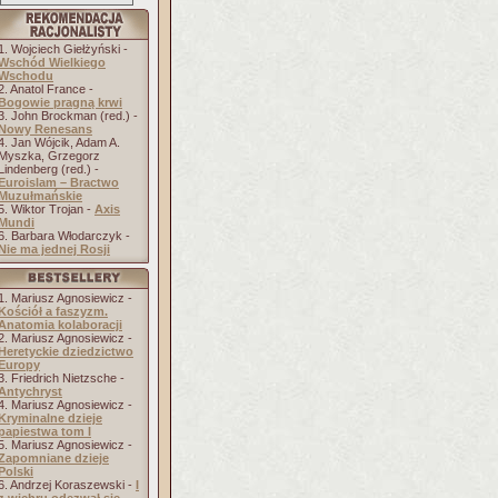
1. Wojciech Giełżyński -
Wschód Wielkiego
Wschodu
2. Anatol France -
Bogowie pragną krwi
3. John Brockman (red.) -
Nowy Renesans
4. Jan Wójcik, Adam A.
Myszka, Grzegorz
Lindenberg (red.) -
Euroislam – Bractwo
Muzułmańskie
5. Wiktor Trojan -
Axis
Mundi
6. Barbara Włodarczyk -
Nie ma jednej Rosji
1. Mariusz Agnosiewicz -
Kościół a faszyzm.
Anatomia kolaboracji
2. Mariusz Agnosiewicz -
Heretyckie dziedzictwo
Europy
3. Friedrich Nietzsche -
Antychryst
4. Mariusz Agnosiewicz -
Kryminalne dzieje
papiestwa tom I
5. Mariusz Agnosiewicz -
Zapomniane dzieje
Polski
6. Andrzej Koraszewski -
I