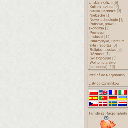
[6]
antyklerykalizm
·
[2]
Kultura i sztuka
·
[3]
Nauka i technika
·
[1]
Nietzsche
·
[1]
Nowe technologie
·
Państwo, prawo i
[2]
ekonomia
·
Powieści i
[14]
powiastki
·
Publicystyka, literatura
[3]
faktu i reportaż
·
[3]
Religioznawstwo
·
[1]
Różności
·
[3]
Światopogląd
·
Wolnomularstwo
[10]
(masoneria)
Przejdź do Racjonalisty
Listy od czytelników
Fundusz Racjonalisty