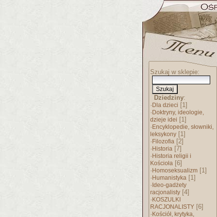
Szukaj w sklepie:
Dziedziny
:
·
[1]
Dla dzieci
·
Doktryny, ideologie,
[1]
dzieje idei
·
Encyklopedie, słowniki,
[1]
leksykony
·
[2]
Filozofia
·
[7]
Historia
·
Historia religii i
[6]
Kościoła
·
[1]
Homoseksualizm
·
[1]
Humanistyka
·
Ideo-gadżety
[4]
racjonalisty
·
KOSZULKI
[6]
RACJONALISTY
·
Kościół, krytyka,