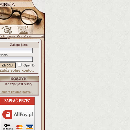
Zaloguj jako
:
Hasło
:
OpenID
Załóż sobie konto..
Koszyk jest pusty
Pobierz katalog pozycji