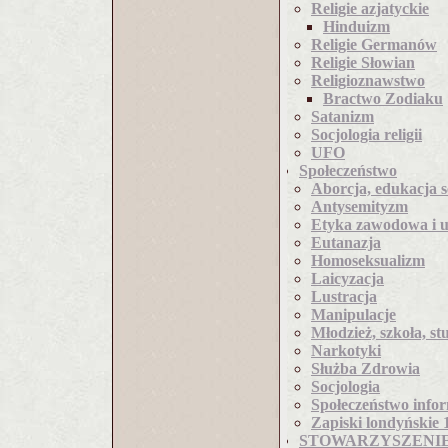
Religie azjatyckie
Hinduizm
Religie Germanów
Religie Słowian
Religioznawstwo
Bractwo Zodiaku
Satanizm
Socjologia religii
UFO
Społeczeństwo
Aborcja, edukacja 
Antysemityzm
Etyka zawodowa i u
Eutanazja
Homoseksualizm
Laicyzacja
Lustracja
Manipulacje
Młodzież, szkoła, st
Narkotyki
Służba Zdrowia
Socjologia
Społeczeństwo info
Zapiski londyńskie 
STOWARZYSZENI