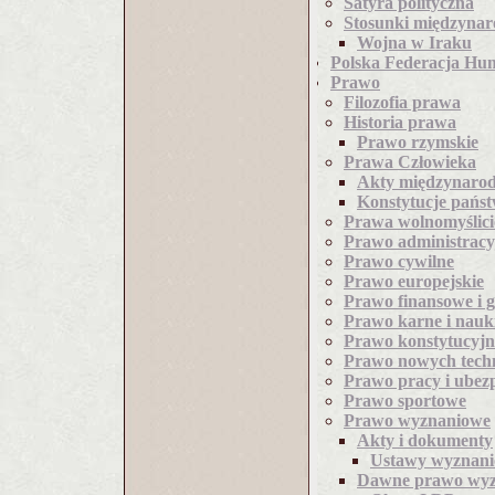
Satyra polityczna
Stosunki międzyna
Wojna w Iraku
Polska Federacja Hu
Prawo
Filozofia prawa
Historia prawa
Prawo rzymskie
Prawa Człowieka
Akty międzynaro
Konstytucje pańs
Prawa wolnomyślici
Prawo administracy
Prawo cywilne
Prawo europejskie
Prawo finansowe i 
Prawo karne i nauk
Prawo konstytucyjn
Prawo nowych techn
Prawo pracy i ubezp
Prawo sportowe
Prawo wyznaniowe
Akty i dokumenty
Ustawy wyznan
Dawne prawo wy