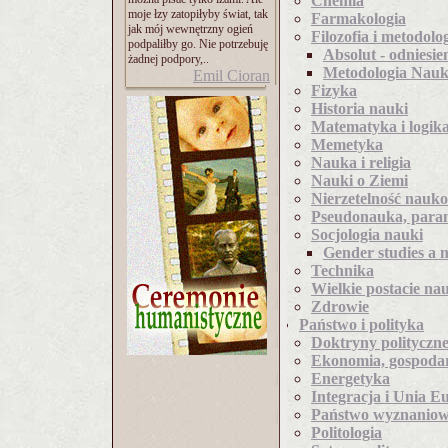
Chemia
moje łzy zatopiłyby świat, tak
Farmakologia
jak mój wewnętrzny ogień
Filozofia i metodolo
podpaliłby go. Nie potrzebuję
Absolut - odniesie
żadnej podpory,..
Metodologia Nauk
Emil Cioran
Fizyka
Historia nauki
Matematyka i logik
Memetyka
Nauka i religia
Nauki o Ziemi
Nierzetelność nauk
Pseudonauka, para
Socjologia nauki
Gender studies a 
Technika
Wielkie postacie na
Zdrowie
Państwo i polityka
Doktryny polityczn
Ekonomia, gospodar
Energetyka
Integracja i Unia E
Państwo wyznanio
Politologia