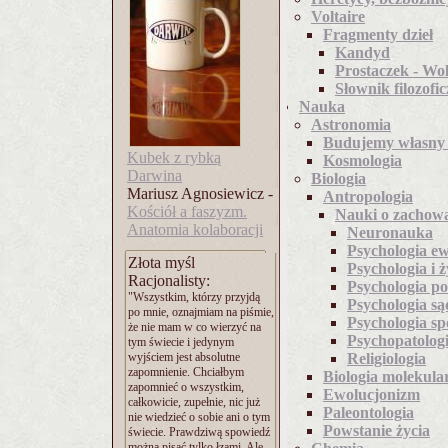
Voltaire
Fragmenty dzieł
Kandyd
Prostaczek - Wol
Słownik filozofi
Nauka
Astronomia
Budujemy własny 
Kubek z rybką
Kosmologia
Darwina
Biologia
Mariusz Agnosiewicz -
Antropologia
Kościół a faszyzm.
Nauki o zachow
Anatomia kolaboracji
Neuronauka
Psychologia e
Złota myśl
Psychologia i ż
Racjonalisty:
Psychologia p
"Wszystkim, którzy przyjdą
Psychologia s
po mnie, oznajmiam na piśmie,
Psychologia sp
że nie mam w co wierzyć na
Psychopatolog
tym świecie i jedynym
wyjściem jest absolutne
Religiologia
zapomnienie. Chciałbym
Biologia molekula
zapomnieć o wszystkim,
Ewolucjonizm
całkowicie, zupełnie, nic już
Paleontologia
nie wiedzieć o sobie ani o tym
Powstanie życia
świecie. Prawdziwą spowiedź
można pisać tylko łzami. Ale