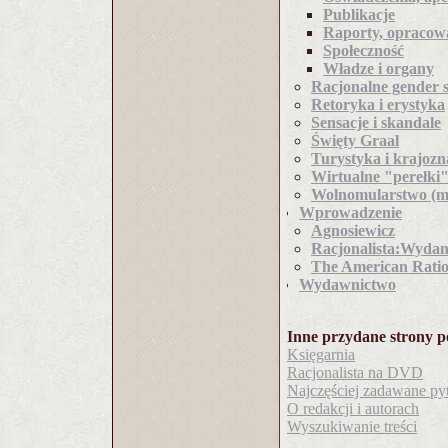
Publikacje
Raporty, opracow
Społeczność
Władze i organy
Racjonalne gender s
Retoryka i erystyka
Sensacje i skandale
Święty Graal
Turystyka i krajoz
Wirtualne "perełki
Wolnomularstwo (m
Wprowadzenie
Agnosiewicz
Racjonalista:Wydan
The American Ratio
Wydawnictwo
Inne przydane strony p
Księgarnia
Racjonalista na DVD
Najczęściej zadawane py
O redakcji i autorach
Wyszukiwanie treści