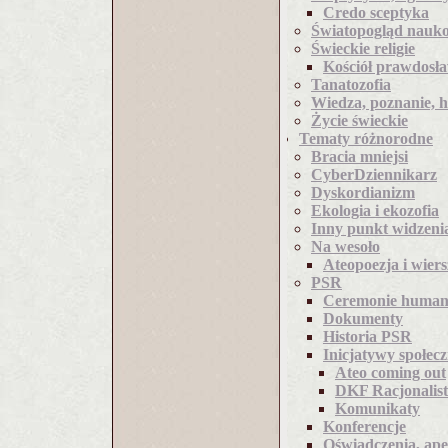
Credo sceptyka
Światopogląd nauk
Świeckie religie
Kościół prawdosł
Tanatozofia
Wiedza, poznanie, 
Życie świeckie
Tematy różnorodne
Bracia mniejsi
CyberDziennikarz
Dyskordianizm
Ekologia i ekozofia
Inny punkt widzeni
Na wesoło
Ateopoezja i wiers
PSR
Ceremonie humani
Dokumenty
Historia PSR
Inicjatywy społec
Ateo coming out
DKF Racjonalis
Komunikaty
Konferencje
Oświadczenia, ape