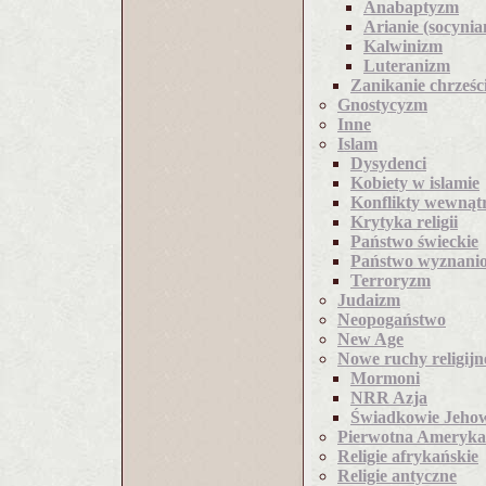
Anabaptyzm
Arianie (socynia
Kalwinizm
Luteranizm
Zanikanie chrześc
Gnostycyzm
Inne
Islam
Dysydenci
Kobiety w islamie
Konflikty wewnątr
Krytyka religii
Państwo świeckie
Państwo wyznani
Terroryzm
Judaizm
Neopogaństwo
New Age
Nowe ruchy religijn
Mormoni
NRR Azja
Świadkowie Jeho
Pierwotna Ameryka
Religie afrykańskie
Religie antyczne