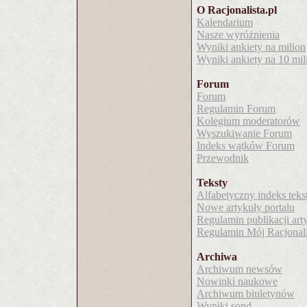
O Racjonalista.pl
Kalendarium
Nasze wyróżnienia
Wyniki ankiety na milion
Wyniki ankiety na 10 mi
Forum
Forum
Regulamin Forum
Kolegium moderatorów
Wyszukiwanie Forum
Indeks wątków Forum
Przewodnik
Teksty
Alfabetyczny indeks tek
Nowe artykuły portalu
Regulamin publikacji ar
Regulamin Mój Racjonali
Archiwa
Archiwum newsów
Nowinki naukowe
Archiwum biuletynów
Wyniki sond