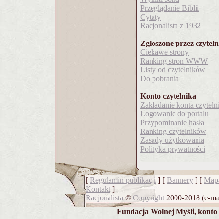
Przeglądanie Biblii
Cytaty
Racjonalista z 1932
Zgłoszone przez czytel
Ciekawe strony
Ranking stron WWW
Listy od czytelników
Do pobrania
Konto czytelnika
Zakładanie konta czyteln
Logowanie do portalu
Przypominanie hasła
Ranking czytelników
Zasady użytkowania
Polityka prywatności
[
Regulamin publikacji
] [
Bannery
] [
Mapa
Kontakt
]
Racjonalista
©
Copyright
2000-2018 (e-ma
Fundacja Wolnej Myśli, konto