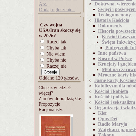
Doktryna, wierzenia
Arc..
Święci i poświęcen
Dodaj ogłoszenie..
Teologumenony
Historia Kościoła
Czy wojna
Dokumenty
USA/Iran skoczy się
Historia powszec
w 2026?
Kościół i faszyz
Raczej tak
Święta Inkwizyc
Podręcznik In
Chyba tak
Inne państwa
Nie wiem
Kościół w Polsce
Chyba nie
Krucjaty i gnębien
Raczej nie
Młot na czarown
Mroczne karty his
Oddano 120 głosów.
Jasne karty Kościoł
Katolicyzm dla młod
Chcesz wiedzieć
Kościół i kobieta
więcej?
Kościół i polityka
Zamów dobrą książkę.
Kościół i seksualizm
Propozycje
Organizacja i władz
Racjonalisty:
Kler
Opus Dei
Radio Maryja
Watykan i papies
Zakony