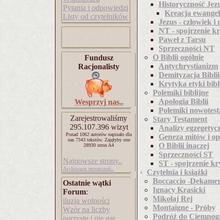
Historyczność Jez
Pytania i odpowiedzi
Kreacja ewangeli
Listy od czytelników
Jezus - człowiek i 
NT - spojrzenie k
Paweł z Tarsu
Sprzeczności NT
O Biblii ogólnie
Fundusz
Antychrystianizm
Racjonalisty
Demityzacja Biblii
Krytyka etyki bibl
Polemiki biblijne
Apologia Biblii
Wesprzyj nas..
Polemiki nowotes
Zarejestrowaliśmy
Stary Testament
295.107.396 wizyt
Analizy egzegetyc
Ponad 1062 autorów napisało
dla
Geneza mitów i op
nas 7343 tekstów.
Zajęłyby one
O Biblii inaczej
28930 stron A4
Sprzeczności ST
Najnowsze strony..
ST - spojrzenie kr
Archiwum streszczeń..
Czytelnia i książki
Boccaccio -Dekame
Ostatnie wątki
Ignacy Krasicki
Forum
:
Mikołaj Rej
iluzja wolności
Montaigne - Próby
Wzór na liczby
Podróż do Ciemnog
parzyste i nie par..