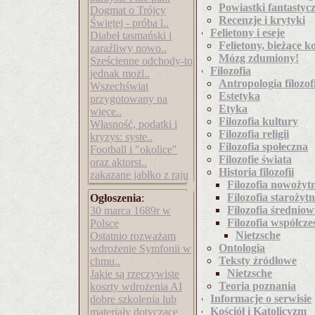
Powiastki fantastycz
Dogmat o Trójcy
Recenzje i krytyki
Świętej - próba l..
Felietony i eseje
Diabeł tasmański i
Felietony, bieżące 
zaraźliwy nowo..
Mózg zdumiony!
Sześcienne odchody-to
Filozofia
jednak możl..
Antropologia filozof
Wszechświat
Estetyka
przygotowany na
Etyka
więce..
Filozofia kultury
Własność, podatki i
Filozofia religii
kryzys: syste..
Filozofia społeczna
Football i "okolice"
Filozofie świata
oraz aktorst..
Historia filozofii
zakazane jabłko z raju
Filozofia nowożyt
Filozofia starożyt
Ogłoszenia
:
Filozofia średniow
30 marca 1689r w
Filozofia współcze
Polsce
Nietzsche
Ostatnio rozważam
Ontologia
wdrożenie Symfonii w
Teksty źródłowe
chmu..
Nietzsche
Jakie są rzeczywiste
Teoria poznania
koszty wdrożenia AI
Informacje o serwisie
dobre szkolenia lub
Kościół i Katolicyzm
materiały dotyczące