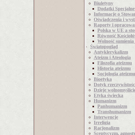
Biuletyny
Dodatki Specjalne
Informacje o Stowa
Oświadczenia i wyst
Raporty i opracowa
Polska w UE a st
Równość Kościołó
Wolność sumienia 
Światopogląd
Antyklerykalizm
Ateizm i Ateologia
Filozofia ateizmu
Historia ateizmu
Socjologia ateizm
Bioetyka
Dotyk rzeczywistośc
Dzieje wolnomyślici
Etyka świecka
Humanizm
Panhumanizm
Transhumanizm
Interwencje
Irreligia
Racjonalizm
Sceptycyzm, agnost