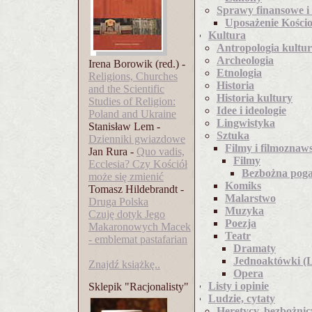
Sprawy finansowe i
Uposażenie Kościo
Kultura
Antropologia kultu
Archeologia
Irena Borowik (red.) -
Etnologia
Religions, Churches
Historia
and the Scientific
Historia kultury
Studies of Religion:
Idee i ideologie
Poland and Ukraine
Lingwistyka
Stanisław Lem -
Sztuka
Dzienniki gwiazdowe
Filmy i filmoznaw
Jan Rura -
Quo vadis,
Filmy
Ecclesia? Czy Kościół
Bezbożna pog
może się zmienić
Komiks
Tomasz Hildebrandt -
Malarstwo
Druga Polska
Muzyka
Czuję dotyk Jego
Poezja
Makaronowych Macek
Teatr
- emblemat pastafarian
Dramaty
Jednoaktówki (L
Znajdź książkę..
Opera
Listy i opinie
Sklepik "Racjonalisty"
Ludzie, cytaty
Heretycy, bezbożnic