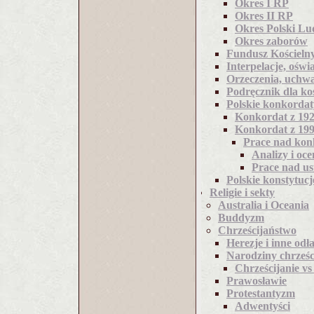
Okres I RP
Okres II RP
Okres Polski L
Okres zaborów
Fundusz Kościeln
Interpelacje, oświ
Orzeczenia, uchwał
Podręcznik dla ko
Polskie konkordat
Konkordat z 19
Konkordat z 19
Prace nad ko
Analizy i oc
Prace nad us
Polskie konstytucj
Religie i sekty
Australia i Oceania
Buddyzm
Chrześcijaństwo
Herezje i inne od
Narodziny chrześc
Chrześcijanie vs
Prawosławie
Protestantyzm
Adwentyści