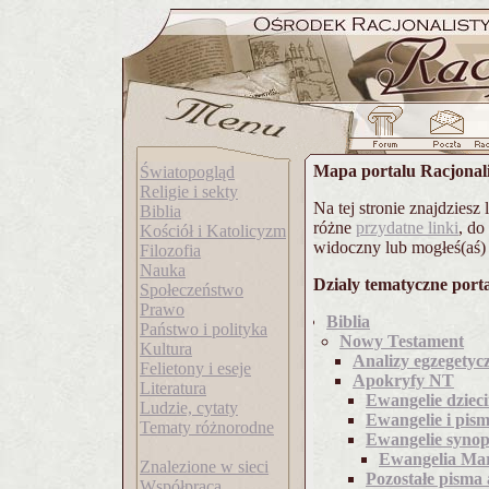
Mapa portalu Racjonali
Światopogląd
Religie i sekty
Na tej stronie znajdziesz 
Biblia
różne
przydatne linki
, do
Kościół i Katolicyzm
widoczny lub mogłeś(aś) 
Filozofia
Nauka
Dzialy tematyczne porta
Społeczeństwo
Prawo
Biblia
Państwo i polityka
Nowy Testament
Kultura
Analizy egzegety
Felietony i eseje
Apokryfy NT
Literatura
Ewangelie dzieci
Ludzie, cytaty
Ewangelie i pis
Tematy różnorodne
Ewangelie synop
Ewangelia Ma
Znalezione w sieci
Pozostałe pisma
Współpraca