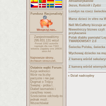
Afroamerykanów
Jezus, Kościół i Żydzi
Londyn na rzecz świeckie
Fundusz Racjonalisty
Marsz dzieci in vitro na 
Nell McCafferty biczuje a
Niewolniczy biznes czyli
Wesprzyj nas..
przykazanie
Zarejestrowaliśmy
Polak diabłu pamięta! Le
295.831.131
wizyt
TWARDOWSKY 2.0
Ponad 1062 autorów
napisało
dla nas 7343
Świecka Polska, świecka
tekstów.
Zajęłyby one 28930
stron A4
Wychowaj dziecko na mę
Najnowsze strony..
Z kamerą wśród sekularys
Archiwum streszczeń..
Z kamerą wśród wiernyc
Ostatnie wątki Forum
:
iluzja wolności
Wzór na liczby
« Dział nadrzędny
parzyste i nie par..
Dogmat o Trójcy
Świętej - próba l..
Diabeł tasmański i
zaraźliwy nowo..
Sześcienne odchody-to
jednak możl..
Wszechświat