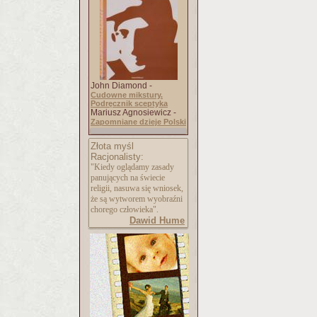
John Diamond -
Cudowne mikstury.
Podręcznik sceptyka
Mariusz Agnosiewicz -
Zapomniane dzieje Polski
Złota myśl
Racjonalisty:
"Kiedy oglądamy zasady
panujących na świecie
religii, nasuwa się wniosek,
że są wytworem wyobraźni
chorego człowieka".
Dawid Hume