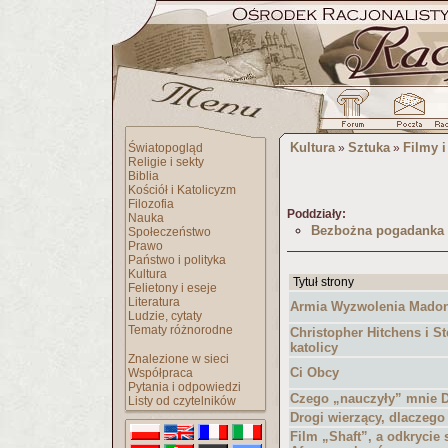
Kultura
Sztuka
Filmy 
Światopogląd
»
»
Religie i sekty
Biblia
Kościół i Katolicyzm
Filozofia
Poddziały:
Nauka
Bezbożna pogadanka
Społeczeństwo
Prawo
Państwo i polityka
Kultura
Tytuł strony
Felietony i eseje
Literatura
Armia Wyzwolenia Mado
Ludzie, cytaty
Tematy różnorodne
Christopher Hitchens i S
katolicy
Znalezione w sieci
Ci Obcy
Współpraca
Pytania i odpowiedzi
Czego „nauczyły” mnie D
Listy od czytelników
Drogi wierzący, dlaczego
Film „Shaft”, a odkrycie