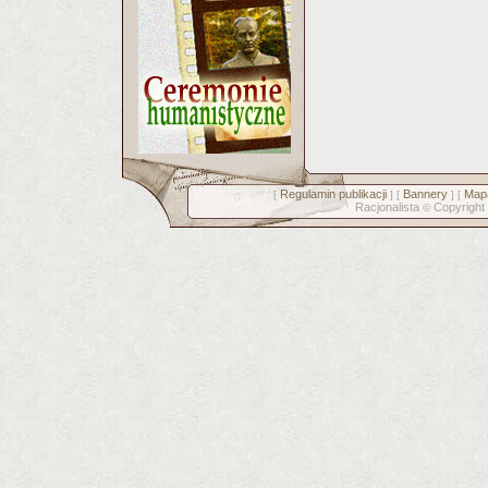
Regulamin publikacji
Bannery
Mapa
[
] [
] [
Racjonalista
Copyright
©