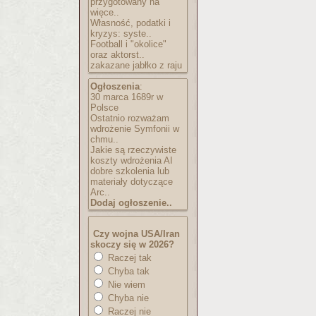
przygotowany na
więce..
Własność, podatki i
kryzys: syste..
Football i "okolice"
oraz aktorst..
zakazane jabłko z raju
Ogłoszenia
:
30 marca 1689r w
Polsce
Ostatnio rozważam
wdrożenie Symfonii w
chmu..
Jakie są rzeczywiste
koszty wdrożenia AI
dobre szkolenia lub
materiały dotyczące
Arc..
Dodaj ogłoszenie..
Czy wojna USA/Iran
skoczy się w 2026?
Raczej tak
Chyba tak
Nie wiem
Chyba nie
Raczej nie